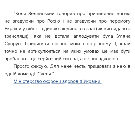
“Коли Зеленський говорив про припинення вогню
не згадуючи про Росію і не згадуючи про перемогу
України у війні – єдиною людиною в залі (як виглядало з
трансляції), яка не встала аплодувати була Уляна
Супрун. Припиняти вогонь можна по-різному. І, коли
точно не артикулюється на яких умовах це має бути
зроблено – це серйозний сигнал, а не випадковість.
Просто фіксую. Для мене честь працювати з нею в
одній команді. Скеля.”
Міністерство охорони здоров’я України