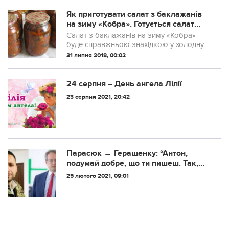
Як приготувати салат з баклажанів
на зиму «Кобра». Готується салат
досить швидко, без зайвих
Салат з баклажанів на зиму «Кобра»
премудростей, з простих продуктів
буде справжньою знахідкою у холодну
пору. Гостренькі баклажани добре
31 липня 2018, 00:02
підійдуть до будь якого гарніру чи м’яса.
Готується салат досить швидко, без
зайвих...
24 серпня – День ангела Лілії
23 серпня 2021, 20:42
Парасюк → Геращенку: “Антон,
подумай добре, що ти пишеш. Так,
зараз ти – замміністра, але завтра
25 лютого 2021, 09:01
тебе може зустріти вулиця…”