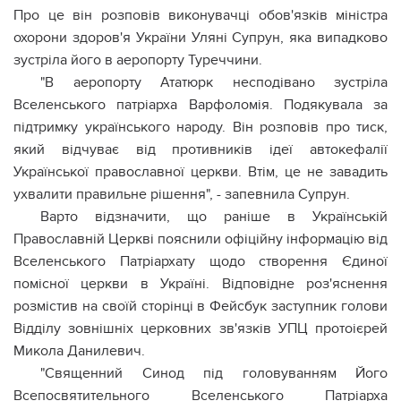
Про це він розповів виконувачці обов'язків міністра
охорони здоров'я України Уляні Супрун, яка випадково
зустріла його в аеропорту Туреччини.
"В аеропорту Ататюрк несподівано зустріла
Вселенського патріарха Варфоломія. Подякувала за
підтримку українського народу. Він розповів про тиск,
який відчуває від противників ідеї автокефалії
Української православної церкви. Втім, це не завадить
ухвалити правильне рішення", - запевнила Супрун.
Варто відзначити, що раніше в Українській
Православній Церкві пояснили офіційну інформацію від
Вселенського Патріархату щодо створення Єдиної
помісної церкви в Україні. Відповідне роз'яснення
розмістив на своїй сторінці в Фейсбук заступник голови
Відділу зовнішніх церковних зв'язків УПЦ протоієрей
Микола Данилевич.
"Священний Синод під головуванням Його
Всепосвятительного Вселенського Патріарха