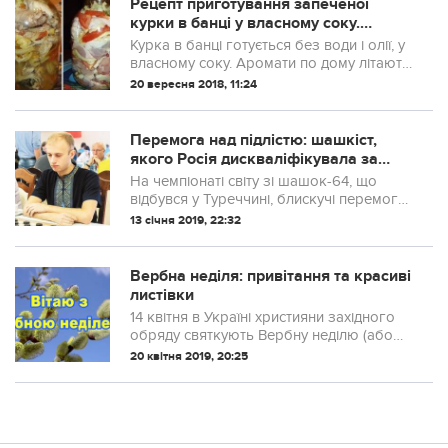
Рецепт приготування запеченої
курки в банці у власному соку.
Ніжнішого мяса ще не смакувала
Курка в банці готується без води і олії, у
власному соку. Аромати по дому літають
фантастичні. Сім’я дочекатися не може,
20 вересня 2018, 11:24
коли ж нарешті буде готово.
Перемога над підлістю: шашкіст,
якого Росія дискваліфікувала за
вишиванку, став чемпіоном світу
На чемпіонаті світу зі шашок-64, що
відбувся у Туреччині, блискучі перемоги
здобули українці Олена Коротка та Юрій
13 січня 2019, 22:32
Анікєєв. Та щоб усвідомити справжню
цінність цих звитяг, треба зазирнути...
Вербна неділя: привітання та красиві
листівки
14 квітня в Україні християни західного
обряду святкують Вербну неділю (або
Пальмову) і вітають із цим святом
20 квітня 2019, 20:25
близьких людей.