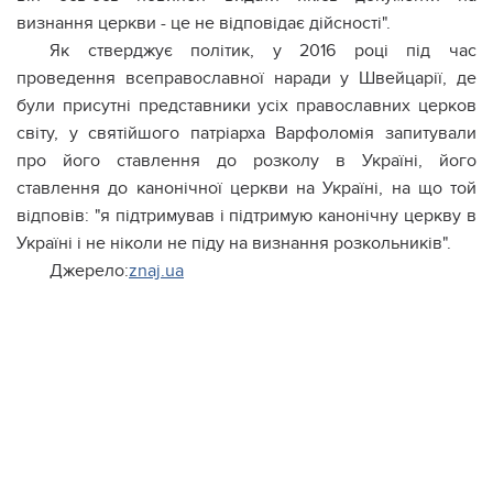
визнання церкви - це не відповідає дійсності".
Як стверджує політик, у 2016 році під час
проведення всеправославної наради у Швейцарії, де
були присутні представники усіх православних церков
світу, у святійшого патріарха Варфоломія запитували
про його ставлення до розколу в Україні, його
ставлення до канонічної церкви на Україні, на що той
відповів: "я підтримував і підтримую канонічну церкву в
Україні і не ніколи не піду на визнання розкольників".
Джерело:
znaj.ua