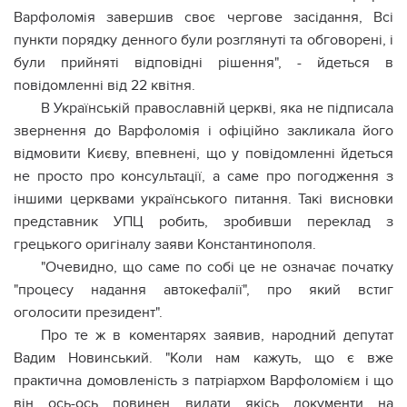
Варфоломія завершив своє чергове засідання, Всі
пункти порядку денного були розглянуті та обговорені, і
були прийняті відповідні рішення", - йдеться в
повідомленні від 22 квітня.
В Українській православній церкві, яка не підписала
звернення до Варфоломія і офіційно закликала його
відмовити Києву, впевнені, що у повідомленні йдеться
не просто про консультації, а саме про погодження з
іншими церквами українського питання. Такі висновки
представник УПЦ робить, зробивши переклад з
грецького оригіналу заяви Константинополя.
"Очевидно, що саме по собі це не означає початку
"процесу надання автокефалії", про який встиг
оголосити президент".
Про те ж в коментарях заявив, народний депутат
Вадим Новинський. "Коли нам кажуть, що є вже
практична домовленість з патріархом Варфоломієм і що
він ось-ось повинен видати якісь документи на