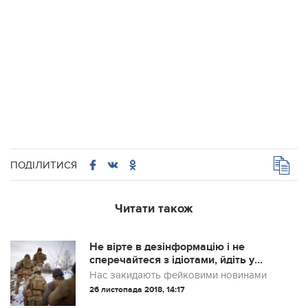
ПОДІЛИТИСЯ
Читати також
Не вірте в дезінформацію і не
сперечайтеся з ідіотами, йдіть у
військкомат: ветеран АТО дав
Нас закидають фейковими новинами
поради українцям з приводу агресії
26 листопада 2018, 14:17
Путіна