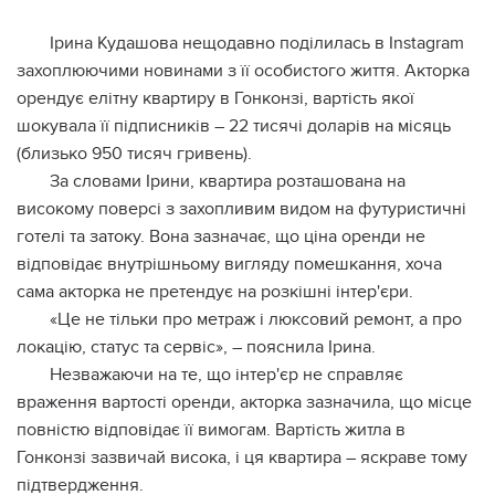
Ірина Кудашова нещодавно поділилась в Instagram
захоплюючими новинами з її особистого життя. Акторка
орендує елітну квартиру в Гонконзі, вартість якої
шокувала її підписників – 22 тисячі доларів на місяць
(близько 950 тисяч гривень).
За словами Ірини, квартира розташована на
високому поверсі з захопливим видом на футуристичні
готелі та затоку. Вона зазначає, що ціна оренди не
відповідає внутрішньому вигляду помешкання, хоча
сама акторка не претендує на розкішні інтер'єри.
«Це не тільки про метраж і люксовий ремонт, а про
локацію, статус та сервіс», – пояснила Ірина.
Незважаючи на те, що інтер'єр не справляє
враження вартості оренди, акторка зазначила, що місце
повністю відповідає її вимогам. Вартість житла в
Гонконзі зазвичай висока, і ця квартира – яскраве тому
підтвердження.