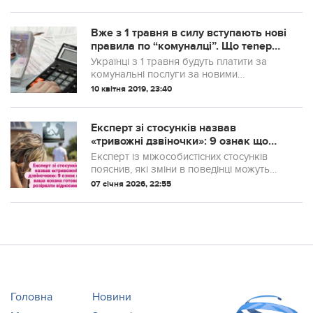
Вже з 1 травня в силу вступають нові
правила по “комуналці”. Що теnер
чекає українців..
Українці з 1 травня будуть платити за
комунальні послуги за новими
правилами. Так, вже прийнятий закон
10 квітня 2019, 23:40
зобов’язує кожного боржника платити
пеню Новий закон “Про житлово-
комунальні посл...
Експерт зі стосунків назвав
«тривожні дзвіночки»: 9 ознак що
ваша кохана готова розірвати
Експерт із міжособистісних стосунків
відносини
пояснив, які зміни в поведінці можуть
свідчити про внутрішнє рішення жінки
07 січня 2026, 22:55
завершити романтичний зв’язок.
Головна
Новини