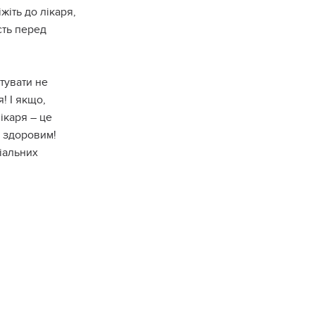
жіть до лікаря,
сть перед
ятувати не
! І якщо,
ікаря – це
ь здоровим!
іальних