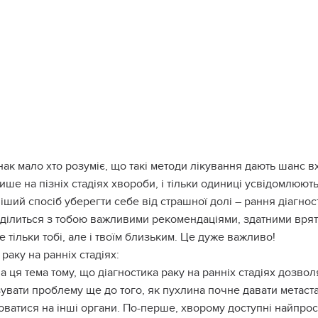
ак мало хто розуміє, що такі методи лікування дають шанс в
ише на пізніх стадіях хвороби, і тільки одиниці усвідомлюют
іший спосіб уберегти себе від страшної долі – рання діагнос
 ділиться з тобою важливими рекомендаціями, здатними вря
е тільки тобі, але і твоїм близьким. Це дуже важливо!
раку на ранніх стадіях:
 ця тема тому, що діагностика раку на ранніх стадіях дозвол
увати проблему ще до того, як пухлина почне давати метаста
ватися на інші органи. По-перше, хворому доступні найпрос