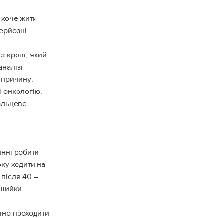
 хоче жити
серйозні
із крові, який
аналізі
 причину:
і онкологію.
пальцеве
инні робити
оку ходити на
після 40 –
 шийки
ічно проходити