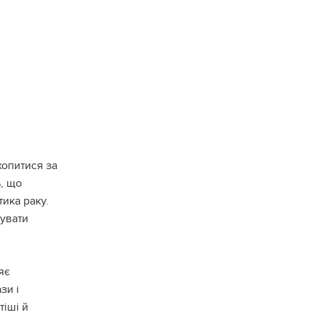
хопитися за
ь, що
тика раку.
тувати
яє
зи і
тіші й