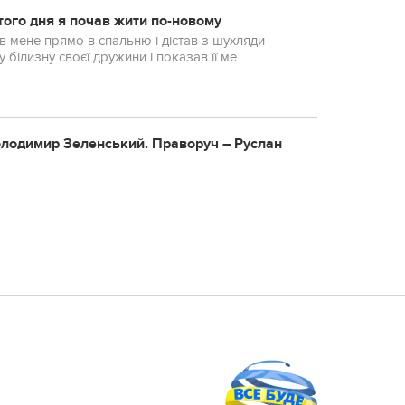
 того дня я почав жити по-новому
в мене прямо в спальню і дістав з шухляди
iлизну своєї дружини і показав її ме...
 Вoлoдимиp Зeлeнcький. Пpaвopуч – Руcлaн