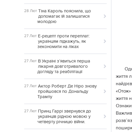
Тіна Кароль пояснила, що
28 Лют
допомагає їй залишатися
молодою
Е-рецепт проти переплат:
27 Лют
українцям підкажуть, як
зекономити на ліках
В Україні з’явиться перша
27 Лют
лікарня довготривалого
Одн
догляду та реабілітації
життя л
найдієв
Актор Роберт Де Ніро знову
27 Лют
«Отож»
пройшовся по Дональду
Трампу
життя н
Ознаки 
Принц Гаррі звернувся до
27 Лют
Важлива
українців рідною мовою у
розв’яз
четверту річницю війни.
поширю