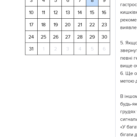
3
4
5
6
7
8
9
гастрос
кишківн
10
11
12
13
14
15
16
рекоме
17
18
19
20
21
22
23
виявле
24
25
26
27
28
29
30
5. Якщ
31
1
2
3
4
5
6
звернут
певні г
вище о
6. Ще 
метою 
В іншом
будь-як
грудях 
сигнали
«У бага
бігати 