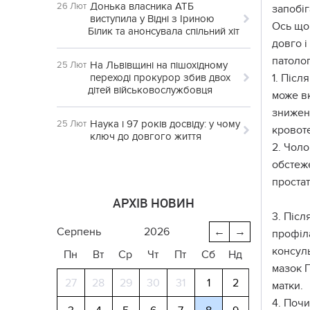
Донька власника АТБ
26 Лют
запобі
виступила у Відні з Іриною
Ось що 
Білик та анонсувала спільний хіт
довго і
патолог
На Львівщині на пішохідному
25 Лют
переході прокурор збив двох
1. Післ
дітей військовослужбовця
може вк
знижені
Наука і 97 років досвіду: у чому
25 Лют
кровоте
ключ до довгого життя
2. Чоло
обстеж
проста
АРХІВ НОВИН
3. Післ
серпень
2026
←
→
профіла
консул
Пн
Вт
Ср
Чт
Пт
Сб
Нд
мазок П
27
28
29
30
31
1
2
матки.
4. Почи