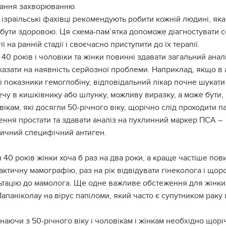
гання захворюванню.
ізраїльські фахівці рекомендують робити кожній людині, яка
 бути здоровою. Ця схема-пам’ятка допоможе діагностувати 
ії на ранній стадії і своєчасно приступити до їх терапії.
я 40 років і чоловіки та жінки повинні здавати загальний анал
азати на наявність серйозної проблеми. Наприклад, якщо в 
 показники гемоглобіну, відповідальний лікар почне шукати
чу в кишківнику або шлунку, можливу виразку, а може бути, 
вікам, які досягли 50-річного віку, щорічно слід проходити 
ення простати та здавати аналіз на пухлинний маркер ПСА –
тичний специфічний антиген.
я 40 років жінки хоча б раз на два роки, а краще частіше пов
ктичну мамографію, раз на рік відвідувати гінеколога і щор
ьтацію до мамолога. Ще одне важливе обстеження для жінки 
апаніколау на вірус папіломи, який часто є супутником раку
наючи з 50-річного віку і чоловікам і жінкам необхідно щор