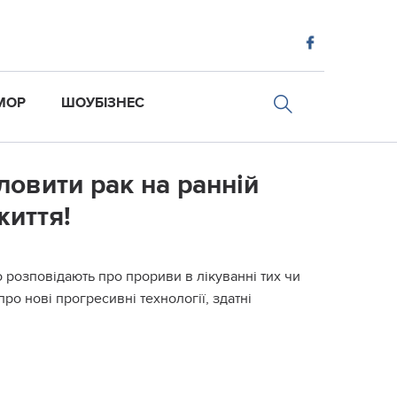
МОР
ШОУБІЗНЕС
дловити рак на ранній
життя!
 розповідають про прориви в лікуванні тих чи
ро нові прогресивні технології, здатні