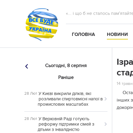
«... і що б не сталось пам'ятай
ГОЛОВНА
НОВИНИ
Ізр
Сьогодні,
8 серпня
ста
Раніше
14 травн
Оста
У Києві викрили ділків, які
28 Лют
розливали спиртовмісні напої в
інших з
промислових масштабах
докорі
У Верховній Раді готують
28 Лют
реформу підтримки сімей з
дітьми з інвалідністю