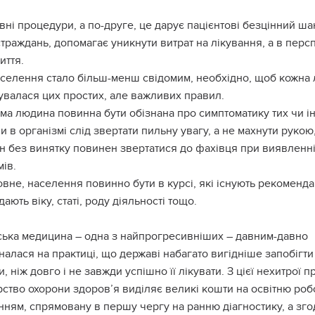
ні процедури, а по-друге, це дарує пацієнтові безцінний ша
траждань, допомагає уникнути витрат на лікування, а в персп
иття.
селення стало більш-менш свідомим, необхідно, щоб кожна
увалася цих простих, але важливих правил.
ома людина повинна бути обізнана про симптоматику тих чи і
ни в організмі слід звертати пильну увагу, а не махнути рукою
ен без винятку повинен звертатися до фахівця при виявленн
ів.
ловне, населення повинно бути в курсі, які існують рекоменда
дають віку, статі, роду діяльності тощо.
ьська медицина – одна з найпрогресивніших – давним-давно
алася на практиці, що державі набагато вигідніше запобігти
, ніж довго і не завжди успішно її лікувати. З цієї нехитрої 
рство охорони здоров’я виділяє великі кошти на освітню роб
ням, спрямовану в першу чергу на ранню діагностику, а зго