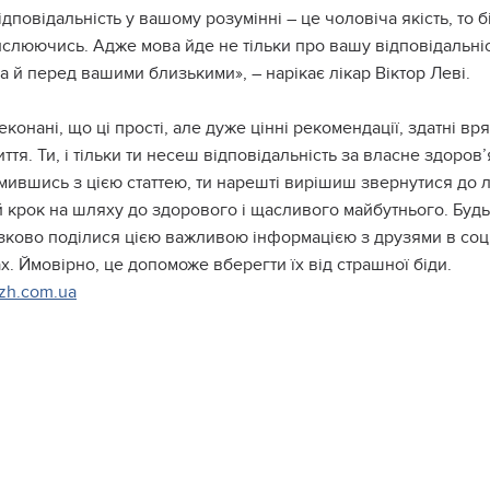
дповідальність у вашому розумінні – це чоловіча якість, то бі
ислюючись. Адже мова йде не тільки про вашу відповідальні
а й перед вашими близькими», – нарікає лікар Віктор Леві.
конані, що ці прості, але дуже цінні рекомендації, здатні вр
ття. Ти, і тільки ти несеш відповідальність за власне здоров’я
ившись з цією статтею, ти нарешті вирішиш звернутися до л
 крок на шляху до здорового і щасливого майбутнього. Буд
зково поділися цією важливою інформацією з друзями в соц
. Ймовірно, це допоможе вберегти їх від страшної біди.
zh.com.ua