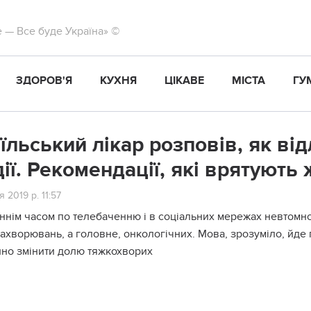
те — Все буде Україна» ©
ЗДОРОВ'Я
КУХНЯ
ЦІКАВЕ
МІСТА
ГУ
аїльський лікар розповів, як ві
дії. Рекомендації, які врятують 
я 2019 р. 11:57
ннім часом по телебаченню і в соціальних мережах невтомно
ахворювань, а головне, онкологічних. Мова, зрозуміло, йде п
нно змінити долю тяжкохворих