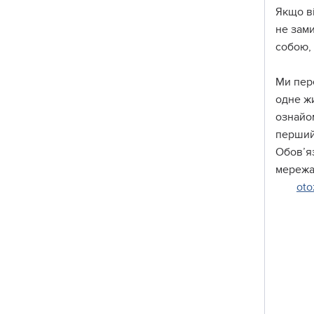
Якщо ві
не зам
собою, 
Ми пере
одне жи
ознайом
перший
Обов’я
мережах
oto