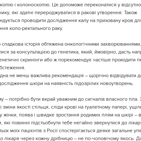
копію і колоноскопію. Це допоможе переконатися у відсутнос
ику, які здатні перероджуватися в ракові утворення. Також
ндується проводити дослідження калу на приховану кров дл
ння коло-ректального раку.
о спадкова історія обтяжена онкологічними захворюваннями
ися за консультацією до генетика, який, ймовірно, дасть на
енетичні скринінги або ж порекомендує частіше проходити п
бстеження.
одна не менш важлива рекомендація – щорічно відвідувати д
дослідження шкіри на наявність підозрілих новоутворень.
у – потрібно бути вкрай уважним до сигналів власного тіла.
і зміни якості стільця, сліди крові на туалетному папері, ущі
у жінки, поява і швидке зростання родимих плям на шкірі – 
, які повинні підстьобнути тебе негайно звернутися до лікар
тьох моїх пацієнтів з Росії спостерігається деяке загальне 
до лікаря через кожну дрібницю – не по-чоловічому якось. Д