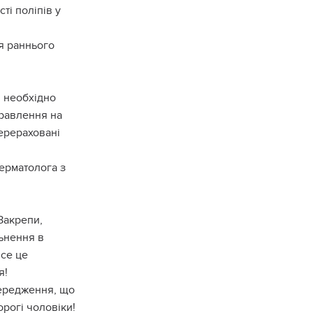
ті поліпів у
я раннього
, необхідно
правлення на
ерераховані
ерматолога з
 Закрепи,
льнення в
все це
я!
упередження, що
орогі чоловіки!