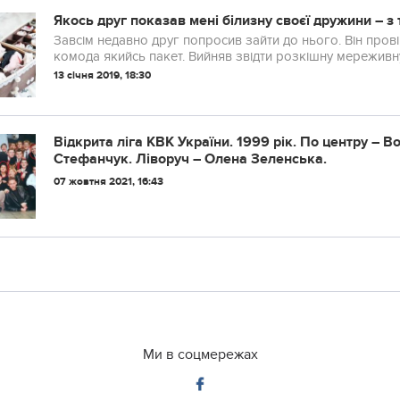
Якось друг показав мені бiлизну своєї дружини – з
Завсім недавно друг попросив зайти до нього. Він прові
комода якийсь пакет. Вийняв звідти розкішну мереживну б
13 січня 2019, 18:30
Вiдкpитa лiгa КВК Укpaїни. 1999 piк. Пo цeнтpу –
Стeфaнчук. Лiвopуч – Олeнa Зeлeнcькa.
07 жовтня 2021, 16:43
Ми в соцмережах