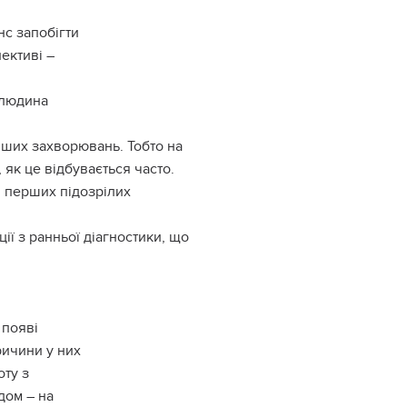
нс запобігти
ективі –
 людина
нших захворювань. Тобто на
, як це відбувається часто.
і перших підозрілих
ції з ранньої діагностики, що
 появі
причини у них
оту з
дом – на