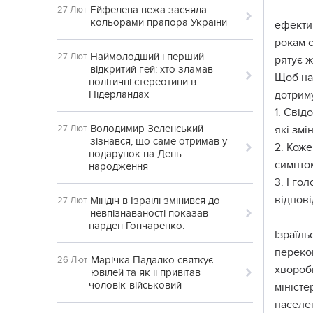
Ейфелева вежа засяяла
27 Лют
кольорами прапора України
ефектив
рокам с
Наймолодший і перший
27 Лют
рятує ж
відкритий гей: хто зламав
Щоб на
політичні стереотипи в
Нідерландах
дотрим
1. Свід
Володимир Зеленський
27 Лют
які змі
зізнався, що саме отримав у
2. Кож
подарунок на День
симптом
народження
3. І го
відпові
Міндіч в Ізраїлі змінився до
27 Лют
невпізнаваності показав
нардеп Гончаренко.
Ізраїл
перекон
Марічка Падалко святкує
26 Лют
хвороби
ювілей та як її привітав
чоловік-військовий
міністе
населен