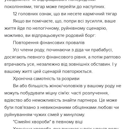
поколіннями, тягар може перейти до наступних.
12 головних ознак, що ви несете кармічний тягар
Якщо ви помічаєте, що, попри всі зусилля, ваше
життя йде по нелогічному, руйнівному сценарію,
можливо, ви відпрацьовуєте родовий борг:
Повторення фінансових провалів
Усі члени роду, починаючи з діда чи прабабусі,
досягають певного фінансового рівня, а потім раптово
втрачають усе, незалежно від зовнішніх обставин. І у
вашому житті цей сценарій повторюється.
Хронічна самотність та розриви
Ви або більшість жінок/чоловіків у вашому роду не
можуть побудувати міцну сім'ю: часті розлучення,
вдівство або неможливість знайти партнера. Це може
бути пов'язано з невиконаними обіцянками любові чи
руйнуванням чужих сімей у минулому.
"Сімейні хвороби" в певному віці