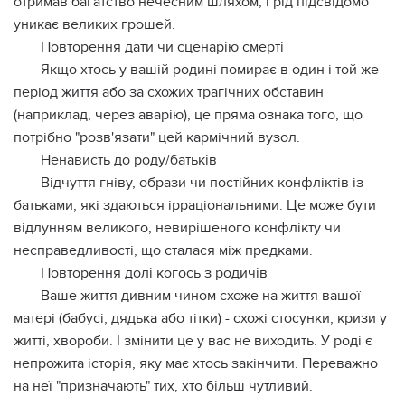
отримав багатство нечесним шляхом, і рід підсвідомо
уникає великих грошей.
Повторення дати чи сценарію смерті
Якщо хтось у вашій родині помирає в один і той же
період життя або за схожих трагічних обставин
(наприклад, через аварію), це пряма ознака того, що
потрібно "розв'язати" цей кармічний вузол.
Ненависть до роду/батьків
Відчуття гніву, образи чи постійних конфліктів із
батьками, які здаються ірраціональними. Це може бути
відлунням великого, невирішеного конфлікту чи
несправедливості, що сталася між предками.
Повторення долі когось з родичів
Ваше життя дивним чином схоже на життя вашої
матері (бабусі, дядька або тітки) - схожі стосунки, кризи у
житті, хвороби. І змінити це у вас не виходить. У роді є
непрожита історія, яку має хтось закінчити. Переважно
на неї "призначають" тих, хто більш чутливий.