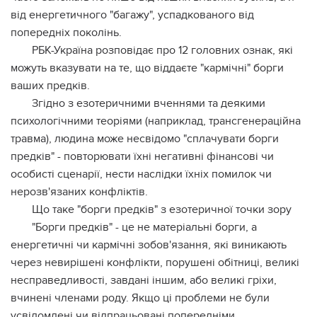
від енергетичного "багажу", успадкованого від
попередніх поколінь.
РБК-Україна розповідає про 12 головних ознак, які
можуть вказувати на те, що віддаєте "кармічні" борги
ваших предків.
Згідно з езотеричними вченнями та деякими
психологічними теоріями (наприклад, трансгенераційна
травма), людина може несвідомо "сплачувати борги
предків" - повторювати їхні негативні фінансові чи
особисті сценарії, нести наслідки їхніх помилок чи
нерозв'язаних конфліктів.
Що таке "борги предків" з езотеричної точки зору
"Борги предків" - це не матеріальні борги, а
енергетичні чи кармічні зобов'язання, які виникають
через невирішені конфлікти, порушені обітниці, великі
несправедливості, завдані іншим, або великі гріхи,
вчинені членами роду. Якщо ці проблеми не були
усвідомлені чи відпрацьовані попередніми