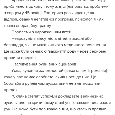
Хронічна хвороба, яка виникає у всіх членів роду
приблизно в одному і тому ж віці (наприклад, проблеми
з серцем у 45 років). Езотерика розглядає це як
відпрацювання негативної програми, психологія - як
трансгенераційну травму.
Проблеми з народженням дітей
Незрозуміла відсутність дітей, викидні або
безпліддя, які не мають чіткого медичного пояснення.
Це може бути ознакою "закриття" роду через серйозні
провини предків.
Наслідування руйнівних сценаріїв
Успадкування залежностей (алкоголізм, ігроманія),
хоча у вас немає особистої схильності до них. Це
боротьба з руйнівним духом, який не зміг подолати
предок.
"Скляна стеля" успіхуВи докладаєте величезних
зусиль, але на критичному етапі успіх завжди вислизає з
рук. Це може бути пов'язано з тим, що хтось із предків