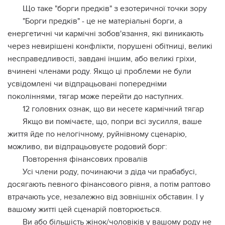
Що таке "борги предків" з езотеричної точки зору
"Борги предків" - це не матеріальні борги, а
енергетичні чи кармічні зобов'язання, які виникають
через невирішені конфлікти, порушені обітниці, великі
несправедливості, завдані іншим, або великі гріхи,
вчинені членами роду. Якщо ці проблеми не були
усвідомлені чи відпрацьовані попередніми
поколіннями, тягар може перейти до наступних.
12 головних ознак, що ви несете кармічний тягар
Якщо ви помічаєте, що, попри всі зусилля, ваше
життя йде по нелогічному, руйнівному сценарію,
можливо, ви відпрацьовуєте родовий борг:
Повторення фінансових провалів
Усі члени роду, починаючи з діда чи прабабусі,
досягають певного фінансового рівня, а потім раптово
втрачають усе, незалежно від зовнішніх обставин. І у
вашому житті цей сценарій повторюється.
Ви або більшість жінок/чоловіків у вашому роду не