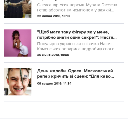
Олександр Усик переміг Мурата Гассієва
і став абсолютнім чемпіоном у важкій
вазі
22 липня 2018, 13:13
"Щоб мати таку фігуру як у мене,
потрібно знати один секрет": Настя
Каменських про те, як бути стрункою
Популярна українська співачка Настя
Каменських розкрила подробиці свого
схуднення і поділилася деякими
20 січня 2019, 19:46
секретами стрункості.
День жалоби. Одеса. Московський
репер кричить зі сцени: “Для каво
етат траур? Ім пох.. Ані умєрлі…”
09 грудня 2019, 14:34