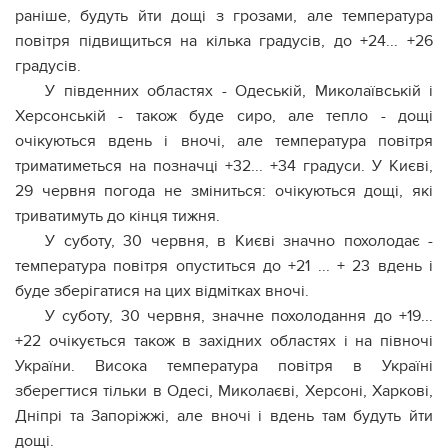
раніше, будуть йти дощі з грозами, але температура
повітря підвищиться на кілька градусів, до +24... +26
градусів.
У південних областях - Одеській, Миколаївській і
Херсонській - також буде сиро, але тепло - дощі
очікуються вдень і вночі, але температура повітря
триматиметься на позначці +32... +34 градуси. У Києві,
29 червня погода не зміниться: очікуються дощі, які
триватимуть до кінця тижня.
У суботу, 30 червня, в Києві значно похолодає -
температура повітря опуститься до +21 ... + 23 вдень і
буде зберігатися на цих відмітках вночі.
У суботу, 30 червня, значне похолодання до +19...
+22 очікується також в західних областях і на півночі
України. Висока температура повітря в Україні
зберегтися тільки в Одесі, Миколаєві, Херсоні, Харкові,
Дніпрі та Запоріжжі, але вночі і вдень там будуть йти
дощі.