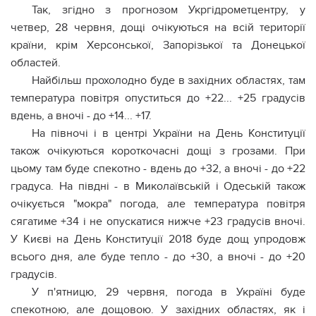
Так, згідно з прогнозом Укргідрометцентру, у
четвер, 28 червня, дощі очікуються на всій території
країни, крім Херсонської, Запорізької та Донецької
областей.
Найбільш прохолодно буде в західних областях, там
температура повітря опуститься до +22... +25 градусів
вдень, а вночі - до +14... +17.
На півночі і в центрі України на День Конституції
також очікуються короткочасні дощі з грозами. При
цьому там буде спекотно - вдень до +32, а вночі - до +22
градуса. На півдні - в Миколаївській і Одеській також
очікується "мокра" погода, але температура повітря
сягатиме +34 і не опускатися нижче +23 градусів вночі.
У Києві на День Конституції 2018 буде дощ упродовж
всього дня, але буде тепло - до +30, а вночі - до +20
градусів.
У п'ятницю, 29 червня, погода в Україні буде
спекотною, але дощовою. У західних областях, як і