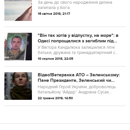
За день до свого народження дитина
запитала у Бога:
16 квітня 2018, 21:17
"Він так хотів у відпустку, на море": в
Одесі попрощалися з загиблим під
Марїнкою солдатом
У Віктора Кандалюка залишилися літні
батьки, дружина та тринадцятирічний син
Арсен
10 серпня 2018, 22:05
Відео!Ветеранка АТО – Зеленському:
Пане Президенте, Зеленський чи
Богдан.. Йдіть у ср@ку зі своїм
Народний Герой України, доброволець
референдумом!
батальйону “Айдар” Андріана Сусак
записала відеозвернення до нового
22 травня 2019, 14:50
Президента України Володимира
Зеленського.