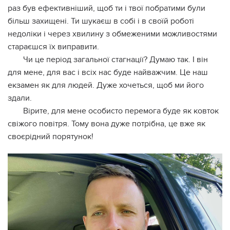
раз був ефективніший, щоб ти і твої побратими були
більш захищені. Ти шукаєш в собі і в своїй роботі
недоліки і через хвилину з обмеженими можливостями
стараєшся їх виправити.
Чи це період загальної стагнації? Думаю так. І він
для мене, для вас і всіх нас буде найважчим. Це наш
екзамен як для людей. Дуже хочеться, щоб ми його
здали.
Вірите, для мене особисто перемога буде як ковток
свіжого повітря. Тому вона дуже потрібна, це вже як
своєрідний порятунок!