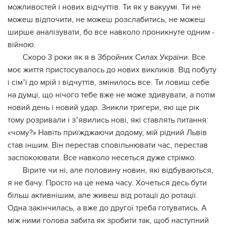
можливостей і нових відчуттів. Ти як у вакуумі. Ти не
можеш відпочити, не можеш розслабитись, не можеш
ширше аналізувати, бо все навколо проникнуте одним -
війною.
Скоро 3 роки як я в Збройних Силах України. Все
моє життя пристосувалось до нових викликів. Від побуту
і сімʼї до мрій і відчуттів, змінилось все. Ти ловиш себе
на думці, що нічого тебе вже не може здивувати, а потім
новий день і новий удар. Зникли тригери, які ще рік
тому розривали і зʼявились нові, які ставлять питання:
«чому?» Навіть приїжджаючи додому, мій рідний Львів
став іншим. Він перестав сповільнювати час, перестав
заспокоювати. Все навколо несеться дуже стрімко.
Вірите чи ні, але половину новин, які відбуваються,
я не бачу. Просто на це нема часу. Хочеться десь бути
більш активнішим, але живеш від ротації до ротації.
Одна закінчилась, а вже до другої треба готуватись. А
між ними голова забита як зробити так, щоб наступний