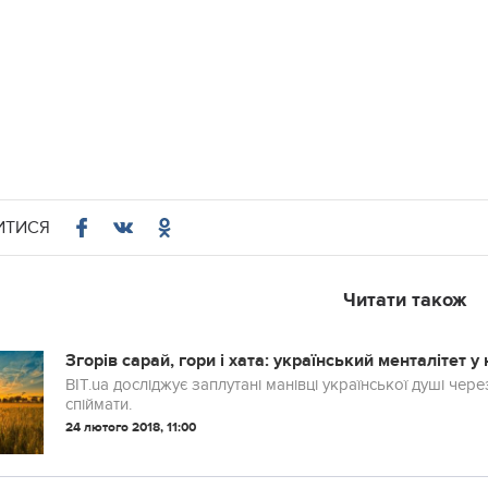
ИТИСЯ
Читати також
Згорів сарай, гори і хата: український менталітет 
BIT.ua досліджує заплутані манівці української душі чер
спіймати.
24 лютого 2018, 11:00