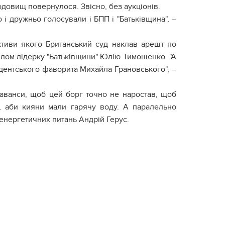
одовищ повернулося. Звісно, без аукціонів.
і дружньо голосували і БПП і "Батьківщина", –
ктиви якого Британський суд наклав арешт по
 ділом лідерку "Батьківщини" Юлію Тимошенко. "А
дентського фаворита Михайла Грановського", –
 аванси, щоб цей борг точно не наростав, щоб
и, аби кияни мали гарячу воду. А паралельно
 енергетичних питань Андрій Герус.