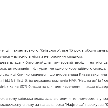
ги ці – ахметівського "КиївЕнрго", яке 16 років обслугову
лися у власність міста з неприємним спадком.
цева влада нібито знайшла тимчасовий вихід – на місяць 
ся, ця компанія – фігурант не одного корупційного скандал
 столиці Кличко хвалився, що вчора влада Києва закупила у
я ТЕЦ-5 і ТЕЦ-6. Бо державна компанія НАК "Нафтогаз" із 1 
ціні, яка на 30% більша по ціні для населення. І якщо відве
років тому київська влада здала столичні тепломережі в упра
есвоєчасну сплату за газ за ці роки "Нафтогаз" нарахував "