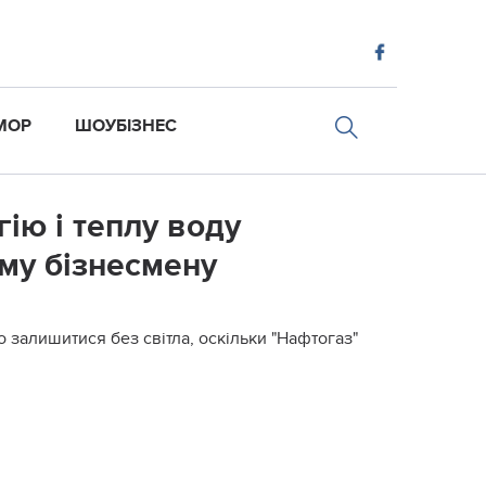
МОР
ШОУБІЗНЕС
ію і теплу воду
ому бізнесмену
о залишитися без світла, оскільки "Нафтогаз"