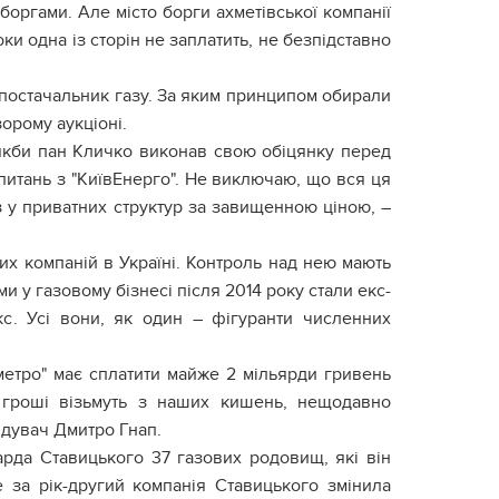
 боргами. Але місто борги ахметівської компанії
ки одна із сторін не заплатить, не безпідставно
й постачальник газу. За яким принципом обирали
орому аукціоні.
 якби пан Кличко виконав свою обіцянку перед
итань з "КиївЕнерго". Не виключаю, що вся ця
з у приватних структур за завищенною ціною, –
их компаній в Україні. Контроль над нею мають
и у газовому бізнесі після 2014 року стали екс-
кс. Усі вони, як один – фігуранти численних
метро" має сплатити майже 2 мільярди гривень
 гроші візьмуть з наших кишень, нещодавно
ідувач Дмитро Гнап.
уарда Ставицького 37 газових родовищ, які він
 за рік-другий компанія Ставицького змінила