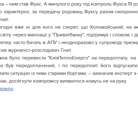
а – ним став Фукс. А минулого року під контроль Фукса 19 р
о характерно, за передачу родовищ Фуксу разом синхронно 
нап.
годні вже ні для кого не секрет, що Коломойський, на а
світу через махінації у "Приватбанку", підтримує і словом, і
тепер часто бачать в АПУ і неодноразово у супроводі прези
ив журналіст-розслідувач Гнап.
на було перевести "КиївТеплоЕнерго" на передоплату, на
аз був передоплачений, і по передоплаті його відпускат
ати ситуацію із тими старими боргами, – зазначив експерт з
ак, досягнути компромісу виявилося комусь не на руку.
ерело