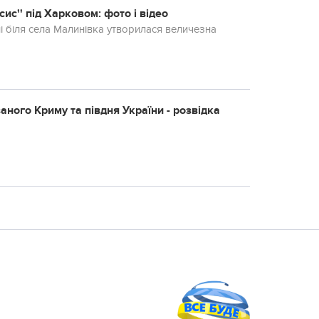
сис'' під Харковом: фото і відео
ні біля села Малинівка утворилася величезна
аного Криму та півдня України - розвідка