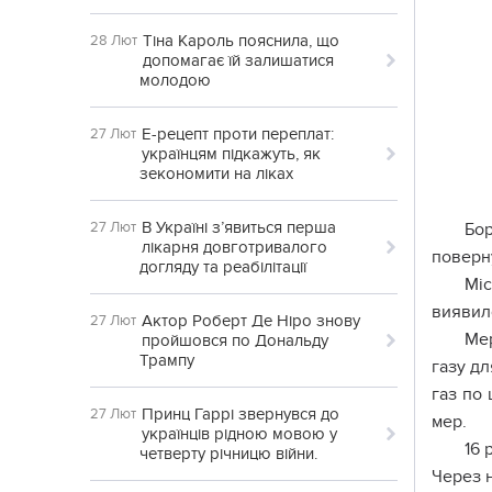
Тіна Кароль пояснила, що
28 Лют
допомагає їй залишатися
молодою
Е-рецепт проти переплат:
27 Лют
українцям підкажуть, як
зекономити на ліках
В Україні з’явиться перша
27 Лют
Бор
лікарня довготривалого
поверну
догляду та реабілітації
Міс
виявило
Актор Роберт Де Ніро знову
27 Лют
Мер
пройшовся по Дональду
Трампу
газу дл
газ по 
Принц Гаррі звернувся до
27 Лют
мер.
українців рідною мовою у
16 
четверту річницю війни.
Через н