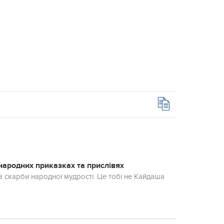
у народних приказках та прислівях
ез скарби народної мудрості. Це тобі не Кайдаша