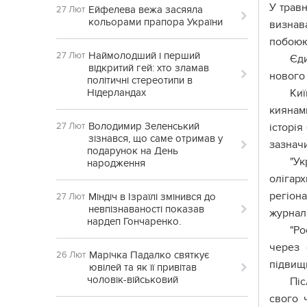
У травн
Ейфелева вежа засяяла
27 Лют
кольорами прапора України
визнава
побоюю
Наймолодший і перший
27 Лют
Єди
відкритий гей: хто зламав
нового 
політичні стереотипи в
Нідерландах
Киї
киянам
Володимир Зеленський
27 Лют
історі
зізнався, що саме отримав у
зазнач
подарунок на День
"Ук
народження
олігарх
регіон
Міндіч в Ізраїлі змінився до
27 Лют
невпізнаваності показав
журналі
нардеп Гончаренко.
"Ро
через 
Марічка Падалко святкує
26 Лют
підвищи
ювілей та як її привітав
чоловік-військовий
Піс
свого 