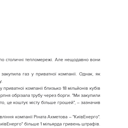
вало столичні тепломережі. Але нещодавно вони
закупила газ у приватної компанії. Однак, як
у.
 приватної компанії близько 18 мільйонів кубів
серпня обрізала трубу через борги. "Ми закупили
рто, це коштує місту більше грошей", – зазначив
вління компанії Ріната Ахметова – "КиївЕнерго".
КиївЕнерго" більше 1 мільярда гривень штрафів.