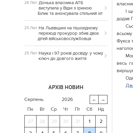
Донька власника АТБ
26 Лют
власник
виступила у Відні з Іриною
І щ
Білик та анонсувала спільний хіт
додав Г
Сьо
На Львівщині на пішохідному
25 Лют
переході прокурор збив двох
всьому 
дітей військовослужбовця
Фукса 
наголос
Наука і 97 років досвіду: у чому
25 Лют
Мож
ключ до довгого життя
весь г
вирішув
Одн
Дж
АРХІВ НОВИН
серпень
2026
←
→
Пн
Вт
Ср
Чт
Пт
Сб
Нд
27
28
29
30
31
1
2