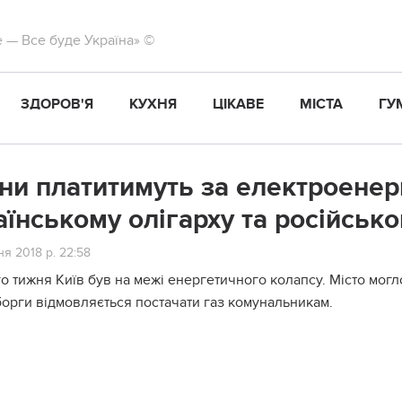
те — Все буде Україна» ©
ЗДОРОВ'Я
КУХНЯ
ЦІКАВЕ
МІСТА
ГУ
ни платитимуть за електроенерг
аїнському олігарху та російськ
я 2018 р. 22:58
о тижня Київ був на межі енергетичного колапсу. Місто могл
борги відмовляється постачати газ комунальникам.