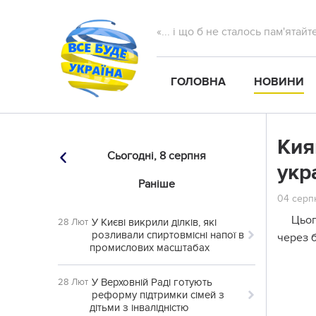
«... і що б не сталось пам'ятай
ГОЛОВНА
НОВИНИ
Кия
Сьогодні,
8 серпня
укр
Раніше
04 серпн
Цьог
У Києві викрили ділків, які
28 Лют
розливали спиртовмісні напої в
через 
промислових масштабах
У Верховній Раді готують
28 Лют
реформу підтримки сімей з
дітьми з інвалідністю