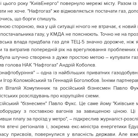
і цього року "КиївЕнерго" повернуло мережі місту. Разом із
ти не хоче. "Нафтогаз" же відмовляється постачати газ, допо
чись, що борги спишуть.
ною стороною, яка у цій ситуації нічого не втрачає, є нови
постачальника газу, у КМДА не пояснюють. Точно не на проз
вська влада придбала газ для ТЕЦ-5 значно дорожче, ніж
и та витратив попередній рік на врегулювання проблемних п
я була штучно створена з дуже простою метою – купувати га
ив голова НАК "Нафтогаз" Андрій Коболєв.
рнафтобуріння" – одна із найбільших приватних газодобувн
и Ігор Коломойський та Геннадій Боголюбов. Їхніми партнерам
ал Віталій Хомутинник та російський бізнесмен Павло Фу
стських розслідувань про корупційні схеми.
сійський "бізнесмен" Павло Фукс. Це саме йому "Київське 
оборудку з поставкою вагонів за завищеною ціною. Ці
вши плату за проїзд у метро", – підкреслив журналіст-розсл
ля втечі регіоналів і, зокрема екс-міністра енергетики Ед
часу присвоїв, повернулися у власність держави. Але вже