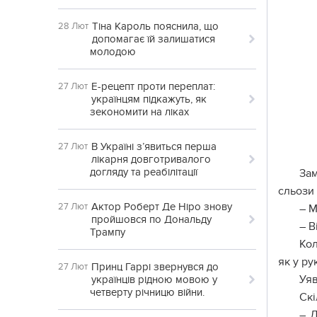
Тіна Кароль пояснила, що
28 Лют
допомагає їй залишатися
молодою
Е-рецепт проти переплат:
27 Лют
українцям підкажуть, як
зекономити на ліках
В Україні з’явиться перша
27 Лют
лікарня довготривалого
догляду та реабілітації
Зам
сльози 
Актор Роберт Де Ніро знову
27 Лют
– М
пройшовся по Дональду
– В
Трампу
Кол
як у р
Принц Гаррі звернувся до
27 Лют
Уяв
українців рідною мовою у
четверту річницю війни.
Скі
– Д