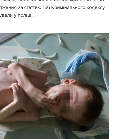
адження за статтею 166 Кримінального кодексу –
вали у поліції.