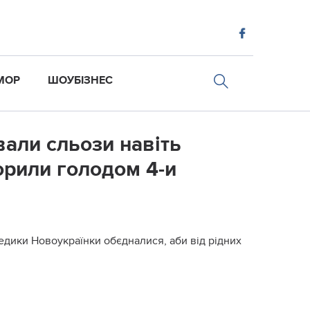
МОР
ШОУБІЗНЕС
вали сльози навіть
орили голодом 4-и
едики Новоукраїнки обєдналися, аби від рідних