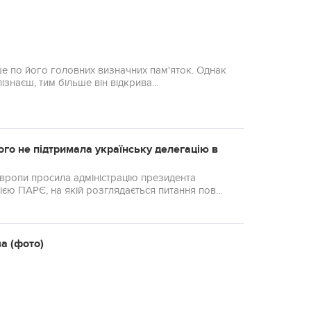
ише по його головних визначних пам'яток. Однак
ізнаєш, тим більше він відкрива...
го не підтримала українську делегацію в
Європи просила адміністрацію президента
єю ПАРЄ, на якій розглядається питання пов...
а (фото)