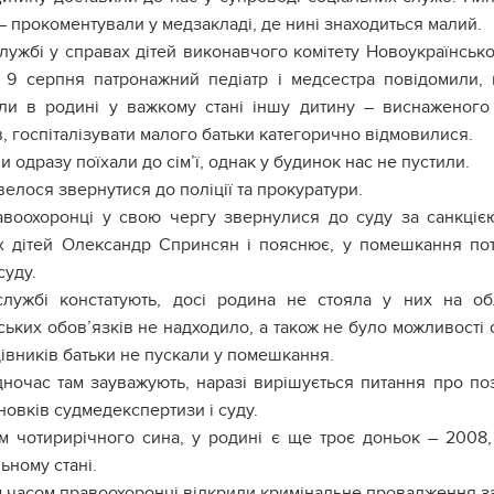
– прокоментували у медзакладі, де нині знаходиться малий.
лужбі у справах дітей виконавчого комітету Новоукраїнсько
, 9 серпня патронажний педіатр і медсестра повідомили,
ли в родині у важкому стані іншу дитину – виснаженого
, госпіталізувати малого батьки категорично відмовилися.
и одразу поїхали до сім’ї, однак у будинок нас не пустили.
елося звернутися до поліції та прокуратури.
воохоронці у свою чергу звернулися до суду за санкціє
х дітей Олександр Спринсян і пояснює, у помешкання пот
суду.
службі констатують, досі родина не стояла у них на об
ських обов’язків не надходило, а також не було можливості 
івників батьки не пускали у помешкання.
ночас там зауважують, наразі вирішується питання про по
новків судмедекспертизи і суду.
м чотирирічного сина, у родині є ще троє доньок – 2008, 
ьному стані.
 часом правоохоронці відкрили кримінальне провадження за