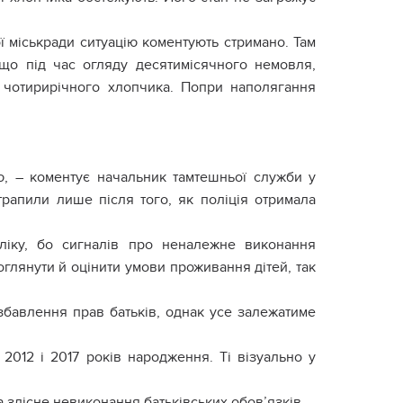
ї міськради ситуацію коментують стримано. Там
 що під час огляду десятимісячного немовля,
 чотирирічного хлопчика. Попри наполягання
ю, – коментує начальник тамтешньої служби у
рапили лише після того, як поліція отримала
ліку, бо сигналів про неналежне виконання
оглянути й оцінити умови проживання дітей, так
збавлення прав батьків, однак усе залежатиме
2012 і 2017 років народження. Ті візуально у
 злісне невиконання батьківських обов’язків.