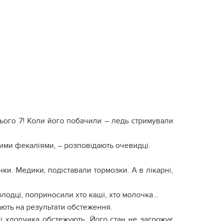
сього 7! Коли його побачили – ледь стримували
ними фекаліями, – розповідають очевидці.
чки. Медики, подіставали тормозки. А в лікарні,
молодці, поприносили хто каші, хто молочка…
ають на результати обстеження.
і хлопчика обстежують. Його стан не загрожує