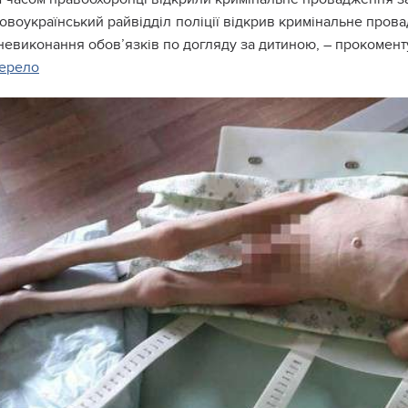
овоукраїнський райвідділ поліції відкрив кримінальне пров
невиконання обов’язків по догляду за дитиною, – прокоменту
ерело