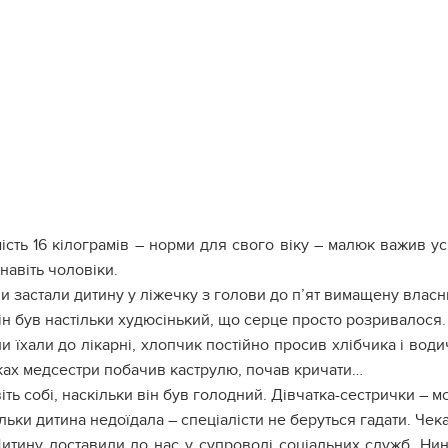
ість 16 кілограмів – норми для свого віку – малюк важив у
навіть чоловіки.
и застали дитину у ліжечку з голови до п’ят вимащену влас
ін був настільки худюсінький, що серце просто розривалося.
и їхали до лікарні, хлопчик постійно просив хлібчика і води
уках медсестри побачив каструлю, почав кричати…
іть собі, наскільки він був голодний. Дівчатка-сестрички – 
льки дитина недоїдала – спеціалісти не беруться гадати. Чек
итину доставили до нас у супроводі соціальних служб. Нин