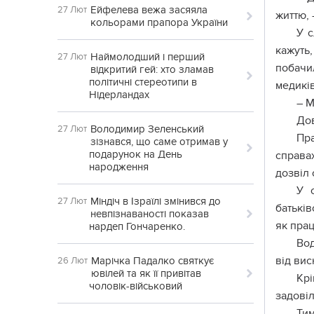
Ейфелева вежа засяяла
27 Лют
життю, 
кольорами прапора України
У с
кажуть
Наймолодший і перший
27 Лют
побачи
відкритий гей: хто зламав
політичні стереотипи в
медиків
Нідерландах
– М
Дов
Володимир Зеленський
27 Лют
Пра
зізнався, що саме отримав у
подарунок на День
справа
народження
дозвіл 
У 
Міндіч в Ізраїлі змінився до
27 Лют
батьків
невпізнаваності показав
як прац
нардеп Гончаренко.
Вод
від вис
Марічка Падалко святкує
26 Лют
ювілей та як її привітав
Крі
чоловік-військовий
задовіл
Тим