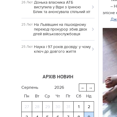
Донька власника АТБ
26 Лют
– Н
виступила у Відні з Іриною
Білик та анонсувала спільний хіт
злісне 
Дж
На Львівщині на пішохідному
25 Лют
переході прокурор збив двох
дітей військовослужбовця
Наука і 97 років досвіду: у чому
25 Лют
ключ до довгого життя
АРХІВ НОВИН
серпень
2026
←
→
Пн
Вт
Ср
Чт
Пт
Сб
Нд
27
28
29
30
31
1
2