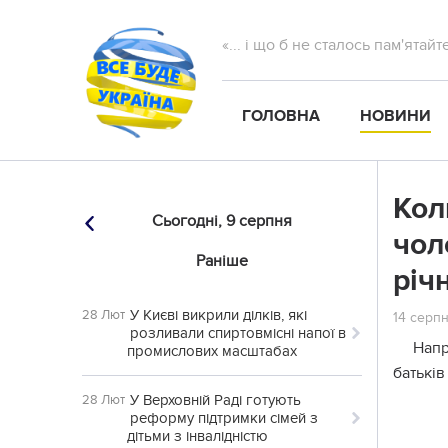
«... і що б не сталось пам'ятай
ГОЛОВНА
НОВИНИ
Кол
Сьогодні,
9 серпня
чол
Раніше
річ
У Києві викрили ділків, які
28 Лют
14 серпн
розливали спиртовмісні напої в
Напр
промислових масштабах
батьків
У Верховній Раді готують
28 Лют
реформу підтримки сімей з
дітьми з інвалідністю