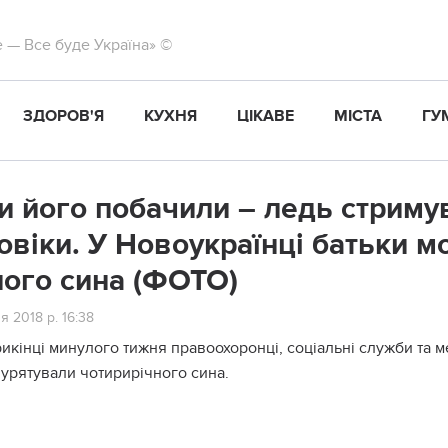
те — Все буде Україна» ©
ЗДОРОВ'Я
КУХНЯ
ЦІКАВЕ
МІСТА
ГУ
и його побачили – ледь стриму
овіки. У Новоукраїнці батьки м
ного сина (ФОТО)
я 2018 р. 16:38
икінці минулого тижня правоохоронці, соціальні служби та м
 урятували чотирирічного сина.