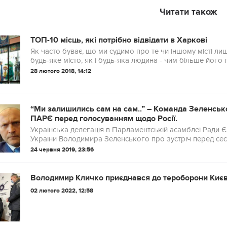
Читати також
ТОП-10 місць, які потрібно відвідати в Харкові
Як часто буває, що ми судимо про те чи іншому місті л
будь-яке місто, як і будь-яка людина - чим більше його п
28 лютого 2018, 14:12
“Ми залишились сам на сам..” – Команда Зеленсько
ПАРЄ перед голосуванням щодо Росії.
Українська делегація в Парламентській асамблеї Ради 
України Володимира Зеленського про зустріч перед сесі
24 червня 2019, 23:56
Володимир Кличко приєднався до тероборони Києв
02 лютого 2022, 12:58