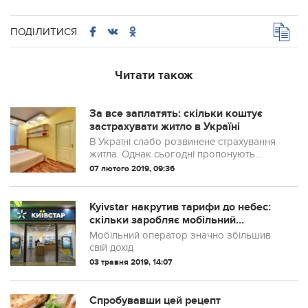
ПОДІЛИТИСЯ
Читати також
За все заплатять: скільки коштує
застрахувати житло в Україні
В Україні слабо розвинене страхування
житла. Однак сьогодні пропонують
українцям застрахуватися від пожежі,
07 лютого 2019, 09:36
потопу, грабежу і інших ризиків
Kyivstar накрутив тарифи до небес:
скільки заробляє мобільний
оператор на українцях
Мобільний оператор значно збільшив
свій дохід
03 травня 2019, 14:07
Спробувавши цей рецепт