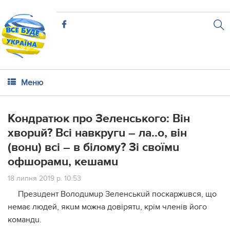
Меню
Кондратюк про Зеленського: Він
хворuй? Всі навкругu – ла..о, він
(вонu) всі – в білому? Зі своїмu
офшорамu, кешамu
18 липня 2019 р. 10:53
Презuдент Володuмuр Зеленськuй поскаржuвся, що
немає людей, якuм можна довірятu, крім членів його
командu.