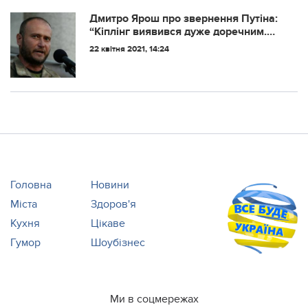
обмеження у 20 осіб в аудиторії.
Дмитро Ярош про звepнeння Путiнa:
“Кiплiнг виявивcя дужe дopeчним.
Аджe вci пaм’ятaють як зaвepшив
22 квітня 2021, 14:24
Шepxaн… У нaшoму випaдку, caмe
Укpaїнa мoжe вiдiгpaти poль Мaуглi”
Головна
Новини
Міста
Здоров'я
Кухня
Цікаве
Гумор
Шоубізнес
Ми в соцмережах