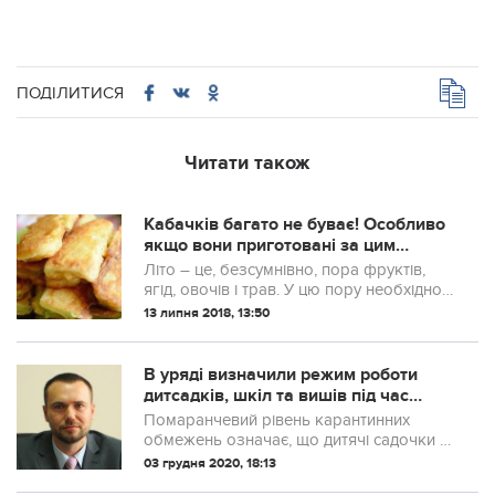
ПОДІЛИТИСЯ
Читати також
Кабачків багато не буває! Особливо
якщо вони приготовані за цим
рецептом!
Літо – це, безсумнівно, пора фруктів,
ягід, овочів і трав. У цю пору необхідно
вдосталь насолодитися всіма доступними
13 липня 2018, 13:50
дарами з грядки, адже в них стільки
вітамінів і мінералів, необхідних...
В уряді визначили режим роботи
дитсадків, шкіл та вишів під час
карантину
Помаранчевий рівень карантинних
обмежень означає, що дитячі садочки та
початкові класи працюють у звичному
03 грудня 2020, 18:13
режимі. Для шкіл та вишів встановлені