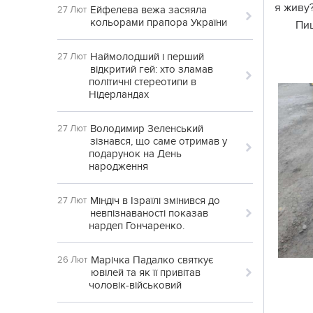
я живу
Ейфелева вежа засяяла
27 Лют
кольорами прапора України
Пи
Наймолодший і перший
27 Лют
відкритий гей: хто зламав
політичні стереотипи в
Нідерландах
Володимир Зеленський
27 Лют
зізнався, що саме отримав у
подарунок на День
народження
Міндіч в Ізраїлі змінився до
27 Лют
невпізнаваності показав
нардеп Гончаренко.
Марічка Падалко святкує
26 Лют
ювілей та як її привітав
чоловік-військовий