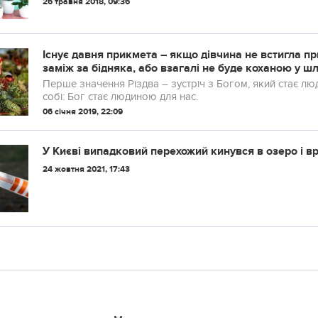
26 травня 2018, 09:36
Існує давня прикмета – якщо дівчина не встигла пр
заміж за бідняка, або взагалі не буде коханою у ш
Перше значення Різдва – зустріч з Богом, який стає люд
собі: Бог стає людиною для нас.
06 січня 2019, 22:09
У Києві випадковий перехожий кинувся в озеро і вр
24 жовтня 2021, 17:43