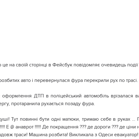
 це на своїй сторінці в Фейсбук повідомляє очевидець поді
розбитих авто і перевернулася фура перекрили рух по трасі.
с оформлення ДТП в поліцейський автомобіль врізалася ва
ргу, протаранила рухається позаду фура.
уші! Тут повинні бути одні матюки, тримаю себе в руках … 
!!!!! Е @ анаврот !!!!! Де покращення ??? де дороги ??? де ціни
довж траси! Машина розбита! Викликала з Одеси евакуатор! С