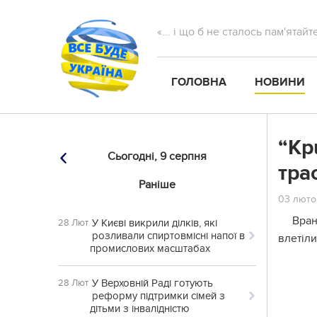
«... і що б не сталось пам'ятай
ГОЛОВНА
НОВИНИ
“Кр
Сьогодні,
9 серпня
тра
Раніше
03 лютог
Вран
У Києві викрили ділків, які
28 Лют
розливали спиртовмісні напої в
влетіл
промислових масштабах
У Верховній Раді готують
28 Лют
реформу підтримки сімей з
дітьми з інвалідністю