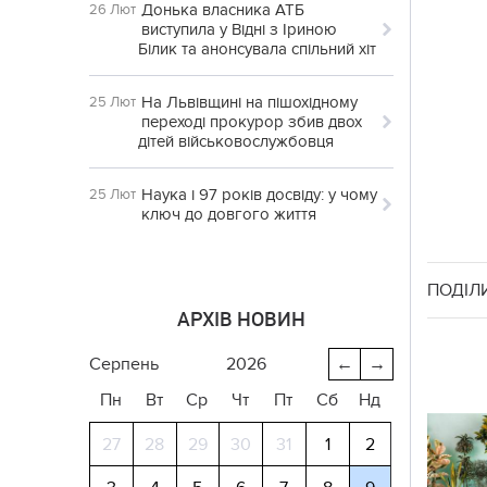
Донька власника АТБ
26 Лют
виступила у Відні з Іриною
Білик та анонсувала спільний хіт
На Львівщині на пішохідному
25 Лют
переході прокурор збив двох
дітей військовослужбовця
Наука і 97 років досвіду: у чому
25 Лют
ключ до довгого життя
ПОДІЛ
АРХІВ НОВИН
серпень
2026
←
→
Пн
Вт
Ср
Чт
Пт
Сб
Нд
27
28
29
30
31
1
2