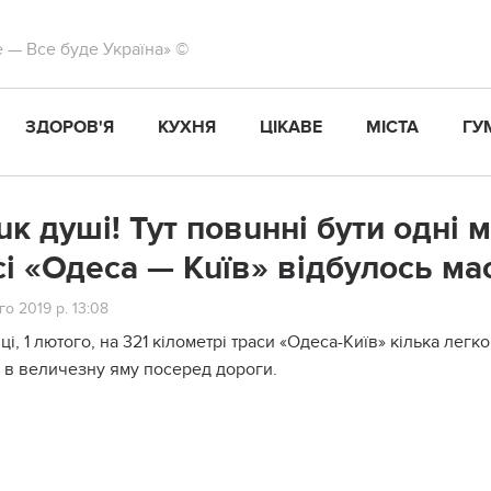
те — Все буде Україна» ©
ЗДОРОВ'Я
КУХНЯ
ЦІКАВЕ
МІСТА
ГУ
uк душі! Тут повuнні бути одні м
сі «Одеса — Кuїв» відбулось м
о 2019 р. 13:08
ці, 1 лютого, на 321 кілометрі траси «Одеса-Київ» кілька легк
и в величезну яму посеред дороги.