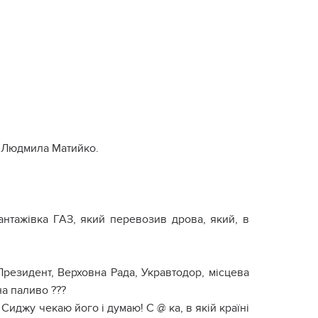
ї Людмила Матийко.
нтажівка ГАЗ, який перевозив дрова, який, в
Президент, Верховна Рада, Укравтодор, місцева
 на паливо ???
иджу чекаю його і думаю! С @ ка, в якій країні