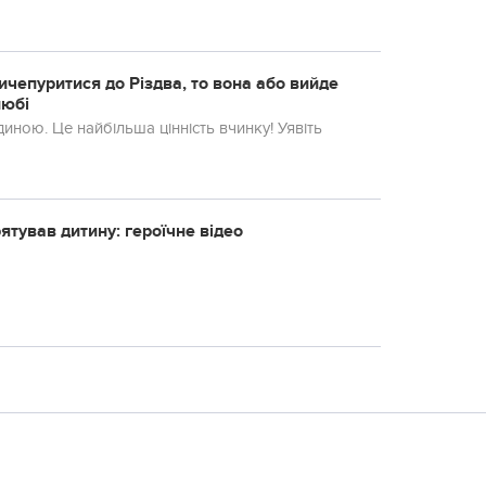
ичепуритися до Різдва, то вона або вийде
любі
иною. Це найбільша цінність вчинку! Уявіть
ятував дитину: героїчне відео