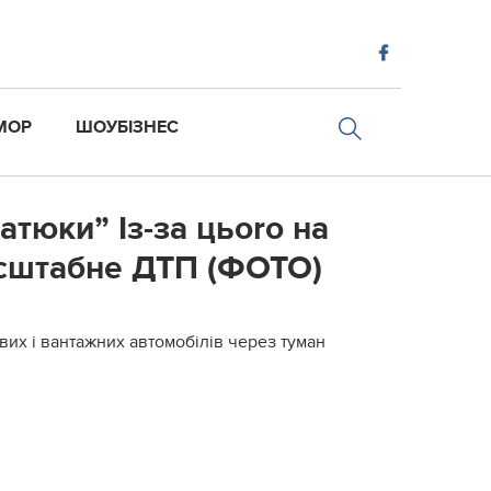
МОР
ШОУБІЗНЕС
атюки” Із-за цьоrо на
асштабне ДТП (ФОТО)
ових і вантажних автомобілів через туман