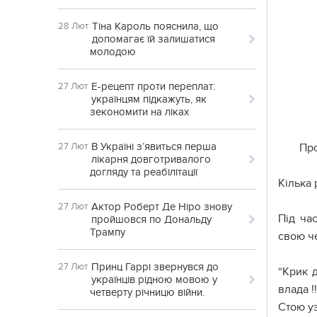
Тіна Кароль пояснила, що
28 Лют
допомагає їй залишатися
молодою
Е-рецепт проти переплат:
27 Лют
українцям підкажуть, як
зекономити на ліках
В Україні з’явиться перша
27 Лют
Про
лікарня довготривалого
догляду та реабілітації
Кілька 
Актор Роберт Де Ніро знову
27 Лют
Під ча
пройшовся по Дональду
Трампу
свою че
Принц Гаррі звернувся до
27 Лют
“Крик д
українців рідною мовою у
влада !
четверту річницю війни.
Стою уз