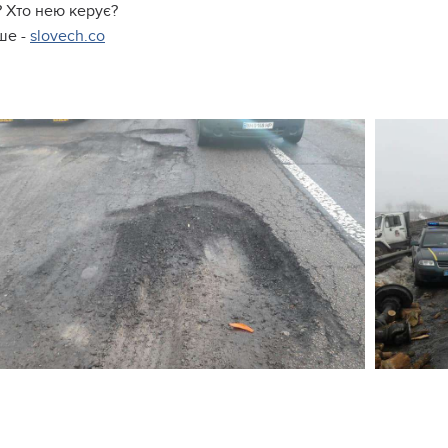
? Хто нею керує?
ше -
slovech.co