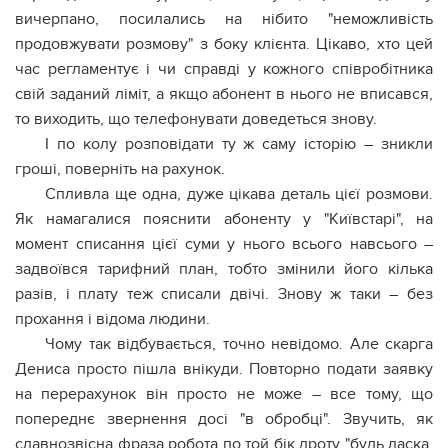
вичерпано, посилались на нібито "неможливість
продовжувати розмову" з боку клієнта. Цікаво, хто цей
час регламентує і чи справді у кожного співробітника
свій заданий ліміт, а якщо абонент в нього не вписався,
то виходить, що телефонувати доведеться знову.
І по колу розповідати ту ж саму історію – зникли
гроші, поверніть на рахунок.
Спливла ще одна, дуже цікава деталь цієї розмови.
Як намагалися пояснити абоненту у "Київстарі", на
момент списання цієї суми у нього всього навсього –
задвоївся тарифний план, тобто змінили його кілька
разів, і плату теж списали двічі. Знову ж таки – без
прохання і відома людини.
Чому так відбувається, точно невідомо. Але скарга
Дениса просто пішла внікуди. Повторно подати заявку
на перерахунок він просто не може – все тому, що
попереднє звернення досі "в обробці". Звучить, як
славнозвісна фраза робота по той бік дроту "будь ласка,