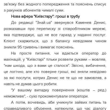
зв'язку без жодного попередження та пояснень списує
з рахунків абонентів чималі суми.
Нова афера "Київстару": гроші в трубу
До редакції "Знай.ua" звернувся Каменев Денис,
розказавши про переписку зі співробітником мережі,
яка підтверджує, що не все гаразд у наданні послуг.
Клієнт скаржиться, що з балансу невідомим чином
зникли 95 гривень і вимагає пояснень.
На просте питання, чи вдається оператор до
махінацій, у "Київстарі" тільки розвели руками – мовляв,
"нам шкода, що з вами це сталося". Звісно, вибачення,
це логічно, але хто поверне гроші, які зняли невідомо
за які послуги, котрих Денис не те що не замовляв, а
навіть не думав цього робити.
"У вашому випадку повернення (коштів – ред.)
неможливе", - сухо прокоментували оператори.
А потім, вочевидь, аби уникнути зайвих питань та
справедливого обурення, натякнули, що час діалогу