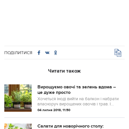
ПОДІЛИТИСЯ
Читати також
Вирощуємо овочі та зелень вдома –
це дуже просто
Хочеться іноді вийти на балкон і набрати
власноруч вирощених овочів і трав. І
балкон , до речі, виглядає набагато
04 липня 2018, 11:50
симпатичніше, якщо там зберігаються не
старі залізяки, які пора відправит...
Салати для новорічного столу: