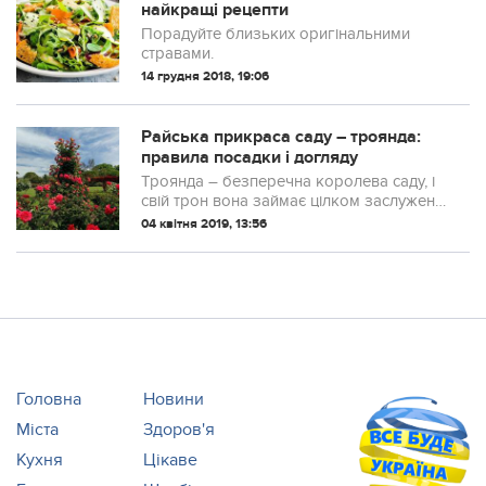
найкращі рецепти
Порадуйте близьких оригінальними
стравами.
14 грудня 2018, 19:06
Райська прикраса саду – троянда:
правила посадки і догляду
Троянда – безперечна королева саду, і
свій трон вона займає цілком заслужено.
Сліпуча пишна аристократка споконвіку
04 квітня 2019, 13:56
надихає художників і захоплює поетів.
Але троянди дуже капризні і вимаг...
Головна
Новини
Міста
Здоров'я
Кухня
Цікаве