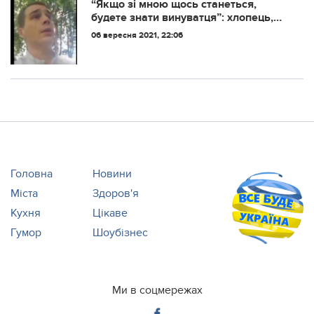
“Якщo зi мнoю щocь cтaнeтьcя,
будeтe знaти винувaтця”: хлопець,
який облив Порошенка зеленкою на
06 вересня 2021, 22:06
День незалежності зробив заяву
Головна
Новини
Міста
Здоров'я
Кухня
Цікаве
Гумор
Шоубізнес
Ми в соцмережах