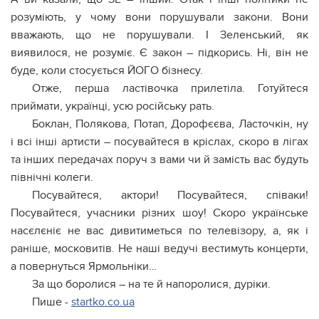
розуміють, у чому вони порушували закони. Вони
вважають, що не порушували. І Зеленський, як
виявилося, не розуміє. Є закон – підкорись. Ні, він не
буде, коли стосується ЙОГО бізнесу.
Отже, перша ластівочка прилетіла. Готуйтеся
приймати, українці, усю російську рать.
Боклан, Полякова, Потап, Дорофєєва, Ласточкін, ну
і всі інші артисти – посувайтеся в кріслах, скоро в лігах
та інших передачах поруч з вами чи й замість вас будуть
північні колеги.
Посувайтеся, актори! Посувайтеся, співаки!
Посувайтеся, учасники різних шоу! Скоро українське
насєлєніє не вас дивитиметься по телевізору, а, як і
раніше, московитів. Не наші ведучі вестимуть концерти,
а повернуться Ярмольніки…
За що боролися – на те й напоролися, дуріки.
Пише -
startko.co.ua