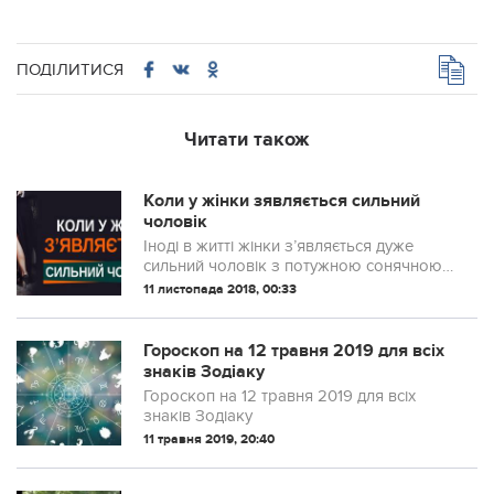
ПОДІЛИТИСЯ
Читати також
Коли у жінки зявляється сильний
чоловік
Іноді в житті жінки з’являється дуже
сильний чоловік з потужною сонячною
енергетикою. І його легко відчути навіть
11 листопада 2018, 00:33
спиною, на нього повністю відгукується
тіло жінки, її думки заспокоюються...
Гороскоп на 12 травня 2019 для всіх
знаків Зодіаку
Гороскоп на 12 травня 2019 для всіх
знаків Зодіаку
11 травня 2019, 20:40