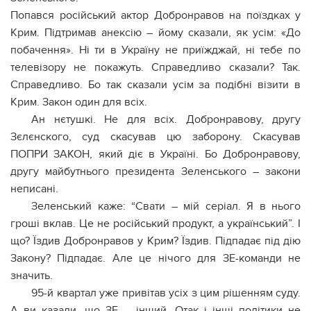
Попався російський актор Добронравов на поїздках у
Крим. Підтримав анексію – йому сказали, як усім: «До
побачення». Ні ти в Україну не приїжджай, ні тебе по
телевізору не покажуть. Справедливо сказали? Так.
Справедливо. Бо так сказали усім за подібні візити в
Крим. Закон один для всіх.
Ан нєтушкі. Не для всіх. Добронравову, другу
Зєлєнского, суд скасував цю заборону. Скасував
ПОПРИ ЗАКОН, який діє в Україні. Бо Добронравову,
другу майбутнього президента Зеленського – закони
неписані.
Зеленський каже: “Свати – мій серіал. Я в нього
гроші вклав. Це не російський продукт, а український”. І
що? Їздив Добронравов у Крим? Їздив. Підпадає під дію
Закону? Підпадає. Але це нічого для ЗЕ-команди не
значить.
95-й квартал уже привітав усіх з цим рішенням суду.
А ви казали, що ЗЕ – інший. Отак і інші політики не