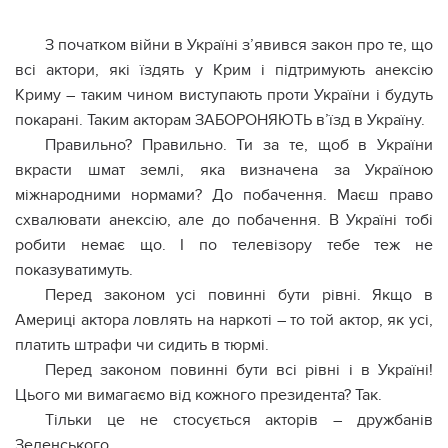
З початком війни в Україні з’явився закон про те, що
всі актори, які їздять у Крим і підтримують анексію
Криму – таким чином виступають проти України і будуть
покарані. Таким акторам ЗАБОРОНЯЮТЬ в’їзд в Україну.
Правильно? Правильно. Ти за те, щоб в України
вкрасти шмат землі, яка визначена за Україною
міжнародними нормами? До побачення. Маєш право
схвалювати анексію, але до побачення. В Україні тобі
робити немає що. І по телевізору тебе теж не
показуватимуть.
Перед законом усі повинні бути рівні. Якщо в
Америці актора ловлять на наркоті – то той актор, як усі,
платить штрафи чи сидить в тюрмі.
Перед законом повинні бути всі рівні і в Україні!
Цього ми вимагаємо від кожного президента? Так.
Тільки це не стосується акторів – дружбанів
Зеленського.