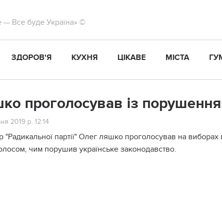
те — Все буде Україна» ©
ЗДОРОВ'Я
КУХНЯ
ЦІКАВЕ
МІСТА
ГУ
ко проголосував із порушення
ня 2019 р. 12:14
р "Радикальної партії" Олег ляшко проголосував на виборах 
голосом, чим порушив українське законодавство.