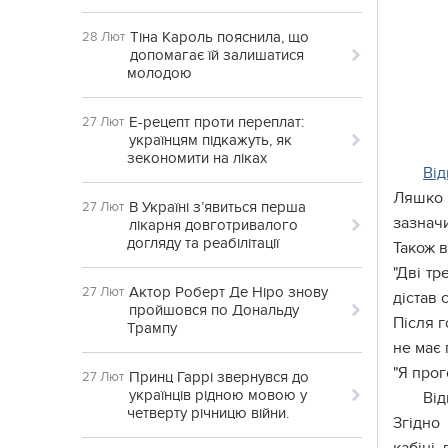
Тіна Кароль пояснила, що
28 Лют
допомагає їй залишатися
молодою
Е-рецепт проти переплат:
27 Лют
українцям підкажуть, як
зекономити на ліках
Від
Ляшко 
В Україні з’явиться перша
27 Лют
зазначи
лікарня довготривалого
догляду та реабілітації
Також в
"Дві тр
Актор Роберт Де Ніро знову
27 Лют
дістав
пройшовся по Дональду
Після г
Трампу
не має 
"Я прог
Принц Гаррі звернувся до
27 Лют
українців рідною мовою у
Від
четверту річницю війни.
Згідно