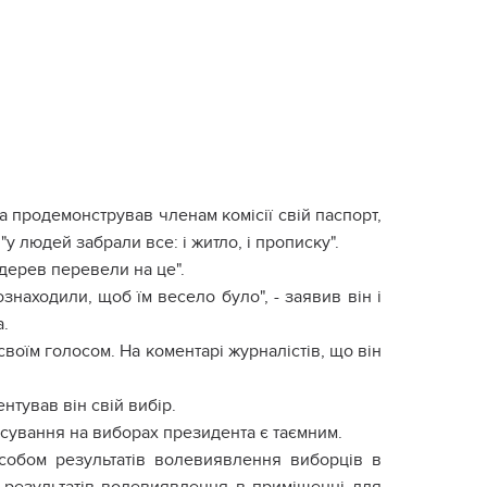
продемонстрував членам комісії свій паспорт,
у людей забрали все: і житло, і прописку".
 дерев перевели на це".
ознаходили, щоб їм весело було", - заявив він і
а.
воїм голосом. На коментарі журналістів, що він
нтував він свій вибір.
осування на виборах президента є таємним.
особом результатів волевиявлення виборців в