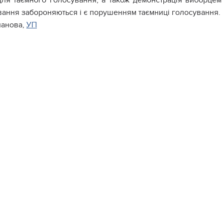
 для таємного голосування, а також демонстрація виборце
вання забороняються і є порушенням таємниці голосування.
ланова,
УП