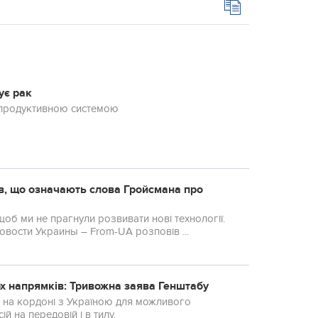
ує рак
епродуктивною системою
в, що означають слова Гройсмана про
 щоб ми не прагнули розвивати нові технології.
вости Украины – From-UA розповів ...
ьох напрямків: Тривожна заява Генштабу
ь на кордоні з Україною для можливого
й на передовій і в тилу.