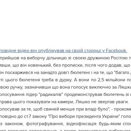
повідне відео він опублікував на своїй сторінці у Facebook.
прийшов на виборчу дільницю зі своєю дружиною Росітою та 
вши, що він новенький, без прописки, після чого додав, що "
ін поскаржився на занадто довгі бюлетені і на те, що "багато
еті цього бюлетеня треба в дурку. А вони по 2,5 мільйони п
 свою ручку, зазначивши що вона голосує виключно за Ляшк
олосування лідер "радикалів" продемонстрував бюлетень зі с
права цього показувати на камери, Ляшко не звертав уваги.
олосував за те, щоб свиней менше при владі було", - прокоме
повідно до ст.7 закону "Про вибори президента України" гол
 з законом, фотографування, відеофіксація будь-яким сп