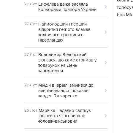
кабіні
Ейфелева вежа засяяла
27 Лют
голосу
кольорами прапора України
Яна Мі
Наймолодший і перший
27 Лют
відкритий гей: хто зламав
політичні стереотипи в
Нідерландах
Володимир Зеленський
27 Лют
зізнався, що саме отримав у
подарунок на День
народження
Міндіч в Ізраїлі змінився до
27 Лют
невпізнаваності показав
нардеп Гончаренко.
Марічка Падалко святкує
26 Лют
ювілей та як її привітав
чоловік-військовий