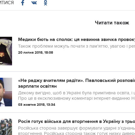
ИТИСЯ
Читати також
Медики бють на сполох: ця невинна звичка провок
Також проблеми можуть почати з пам'яттю, увагою і р
20 липня 2018, 18:08
«Не раджу вчителям радіти». Павловський розпові
зарплати освітян
Декому вигідно, щоб в Україні була примітивна освіта, і
Про це в ексклюзивному коментарі інтернет-виданню Но
03 жовтня 2018, 13:34
Росія готує війська для вторгнення в Україну з тр
Російська сторона завершує формувати ударні з’єднан
вторгнення. Російська сторона також готує низку диверсі