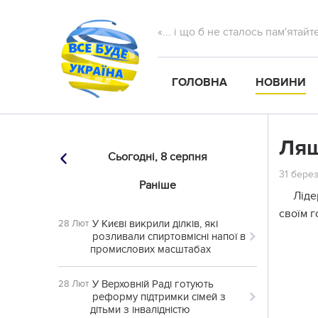
«... і що б не сталось пам'ятай
ГОЛОВНА
НОВИНИ
Ляш
Сьогодні,
8 серпня
31 берез
Раніше
Ліде
своїм 
У Києві викрили ділків, які
28 Лют
розливали спиртовмісні напої в
промислових масштабах
У Верховній Раді готують
28 Лют
реформу підтримки сімей з
дітьми з інвалідністю