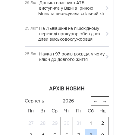
Донька власника АТБ
26 Лют
виступила у Відні з Іриною
Білик та анонсувала спільний хіт
На Львівщині на пішохідному
25 Лют
переході прокурор збив двох
дітей військовослужбовця
Наука і 97 років досвіду: у чому
25 Лют
ключ до довгого життя
АРХІВ НОВИН
серпень
2026
←
→
Пн
Вт
Ср
Чт
Пт
Сб
Нд
27
28
29
30
31
1
2