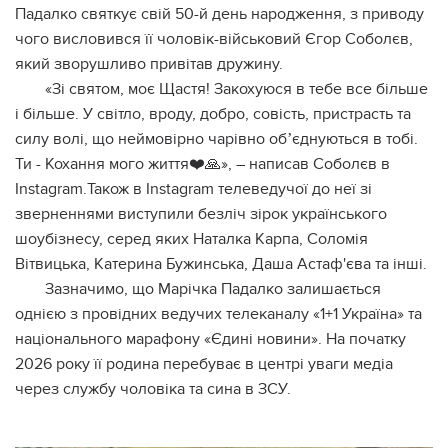
Падалко святкує свій 50-й день народження, з приводу
чого висловився її чоловік-військовий Єгор Соболєв,
який зворушливо привітав дружину.
«Зі святом, моє Щастя! Закохуюся в тебе все більше
і більше. У світло, вроду, добро, совість, пристрасть та
силу волі, що неймовірно чарівно обʼєднуються в тобі.
Ти - Кохання мого життя❤️🙏», – написав Соболєв в
Instagram.Також в Instagram телеведучої до неї зі
зверненнями виступили безліч зірок українського
шоубізнесу, серед яких Наталка Карпа, Соломія
Вітвицька, Катерина Бужинська, Даша Астаф'єва та інші.
Зазначимо, що Марічка Падалко залишається
однією з провідних ведучих телеканалу «1+1 Україна» та
національного марафону «Єдині новини». На початку
2026 року її родина перебуває в центрі уваги медіа
через службу чоловіка та сина в ЗСУ.