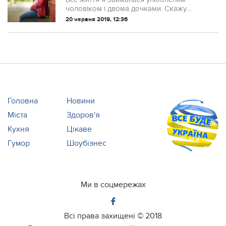
соромно. Не знаю, де були мої очі і
чоловіком і двома дочками. Скажу
розум, краще не питайте
відразу – в шлюбі я пробула 30 років .
20 червня 2019, 12:36
Але як наслідок виявилося сімейного
щастя я не отримала і любові тоже.
Чоловік н...
Головна
Новини
Міста
Здоров'я
Кухня
Цікаве
Гумор
Шоубізнес
Ми в соцмережах
Всі права захищені ©
2018