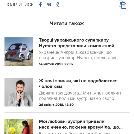
ПОДІЛИТИСЯ
Читати також
Творці українського суперкару
Hymera представили компактний
електромобіль (ФОТО)
Українець Андрій Джазовський, що
створив суперкар Hymera, представив
новий електромобіль, який вже через
14 квітня 2018, 22:07
два місяці має стати серійним.
Компактний міський електрокар Kugel
вироблятиметься...
Жіночі звички, які не подобаються
чоловікам
Дівчата такі дівчата... Ми ніжні, люблячі і
дбайливі. Коли ми зустрічаємо свого
чоловіка, ми робимо все для наших
24 квітня 2018, 18:39
щасливих стосунків, для тепла і затишку
в домі. Ми оточуємо чоловіка турб...
Мої любовні зустрічі тривали
нескінченно, поки не зрозуміла, що я
вaгiтна. У 55 років! Боже, як мені
Все життя я займалася улюбленим