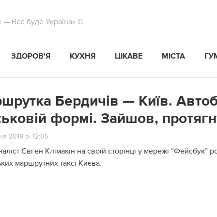
те — Все буде Україна» ©
ЗДОРОВ'Я
КУХНЯ
ЦІКАВЕ
МІСТА
ГУ
шрутка Бердичів — Київ. Автоб
ськовій формі. Зайшов, протягн
я 2019 р. 12:05
аліст Євген Клімакін на своїй сторінці у мережі “Фейсбук” ро
ких маршрутних таксі Києва: