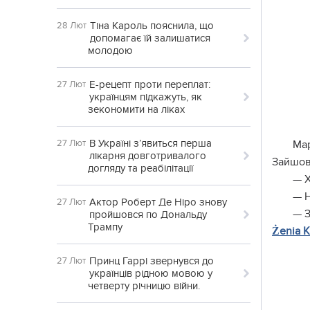
Тіна Кароль пояснила, що
28 Лют
допомагає їй залишатися
молодою
Е-рецепт проти переплат:
27 Лют
українцям підкажуть, як
зекономити на ліках
В Україні з’явиться перша
27 Лют
Мар
лікарня довготривалого
Зайшов
догляду та реабілітації
— Х
— Н
Актор Роберт Де Ніро знову
27 Лют
— З
пройшовся по Дональду
Трампу
Żenia K
Принц Гаррі звернувся до
27 Лют
українців рідною мовою у
четверту річницю війни.