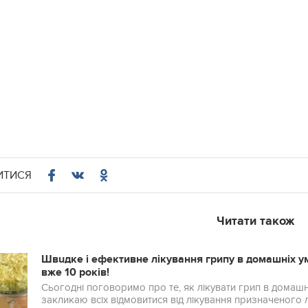
ИТИСЯ
Читати також
Швuдке і ефeктивне лікування грипу в домашніх у
вже 10 років!
Сьогодні поговоримо про те, як лікувати грип в домашн
закликаю всіх відмовитися від лікування призначеного л