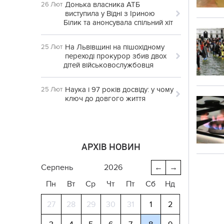
Донька власника АТБ
26 Лют
виступила у Відні з Іриною
Білик та анонсувала спільний хіт
На Львівщині на пішохідному
25 Лют
переході прокурор збив двох
дітей військовослужбовця
Наука і 97 років досвіду: у чому
25 Лют
ключ до довгого життя
АРХІВ НОВИН
серпень
2026
←
→
Пн
Вт
Ср
Чт
Пт
Сб
Нд
27
28
29
30
31
1
2