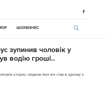
МОР
ШОУБІЗНЕС
ус зупинив чоловік у
ув водію гроші..
зповів історію, свідком якої він став в одному з