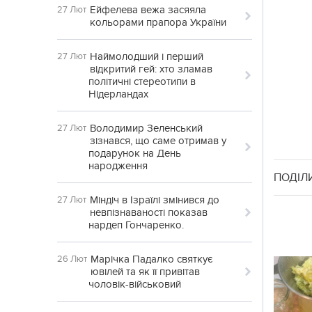
Ейфелева вежа засяяла
27 Лют
кольорами прапора України
Наймолодший і перший
27 Лют
відкритий гей: хто зламав
політичні стереотипи в
Нідерландах
Володимир Зеленський
27 Лют
зізнався, що саме отримав у
подарунок на День
народження
ПОДІЛ
Міндіч в Ізраїлі змінився до
27 Лют
невпізнаваності показав
нардеп Гончаренко.
Марічка Падалко святкує
26 Лют
ювілей та як її привітав
чоловік-військовий