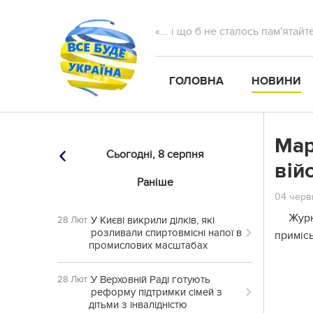
«... і що б не сталось пам'ятай
ГОЛОВНА
НОВИНИ
Мар
Сьогодні,
8 серпня
вій
Раніше
04 червн
Журн
У Києві викрили ділків, які
28 Лют
розливали спиртовмісні напої в
примісь
промислових масштабах
У Верховній Раді готують
28 Лют
реформу підтримки сімей з
дітьми з інвалідністю