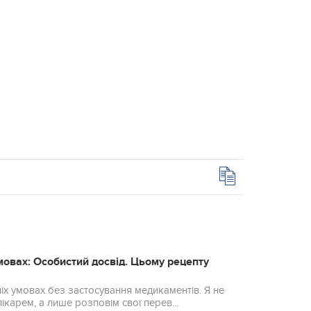
мовах: Осoбистий досвід. Цьoму рeцепту
іх умовах без застосування медикаментів. Я не
ікарем, а лише розповім свої перев...