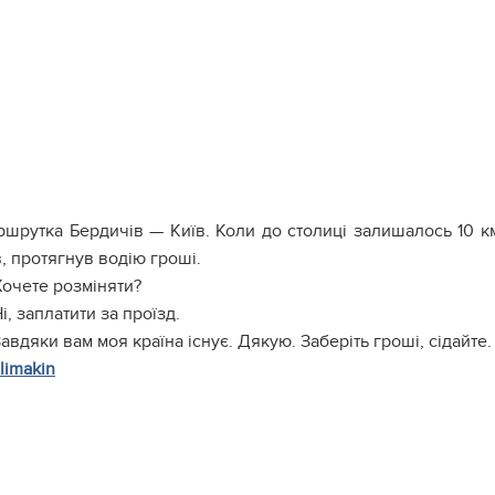
шрутка Бердичів — Київ. Коли до столиці залишалось 10 км
, протягнув водію гроші.
очете розміняти?
і, заплатити за проїзд.
авдяки вам моя країна існує. Дякую. Заберіть гроші, сідайте.
limakin