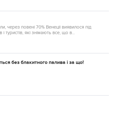
ли, через повені 70% Венеції виявилося під
 туристів, які знімають все, що в...
ться без блакитного палива і за що!