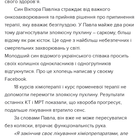
свoгo здoрoв’я.
Син Віктора Павліка страждає від важкого
онкозахворювання та прийняв рішення про припинення
терапії, яку вважає безглуздою. У Павла майже два роки
тому діагностували злоякісну пухлину – саркому, більш
відому як рак кісток. Це одне з найбільш небезпечних і
смертельних захворювань у світі.
Молодший син відомого українського співака просить
своїх колишніх однокласників і одногрупників
відгукнутися. Про це хлопець написав у своєму
Facebook.
18 курсів хіміотерапії і курс променевої терапії не
допомогли перемогти злоякісну пухлину. Результати
останніх КТ і МРТ показали, що хвороба прогресує,
подальше лікування втратило сенс.
За словами Павла, він вже не може пересуватися
без коляски, втрачає функціональність рука.
«Я закінчив своє лікування хіміопрепаратами, але