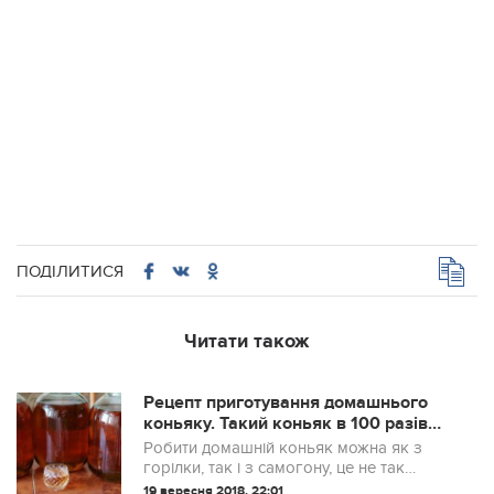
ПОДІЛИТИСЯ
Читати також
Рецепт приготування домашнього
коньяку. Такий коньяк в 100 разів
краще купленого
Робити домашній коньяк можна як з
горілки, так і з самогону, це не так
важливо, хоча звичайно відміну є, але
19 вересня 2018, 22:01