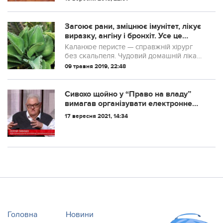
відчути цю різницю зможуть тільки
справжні гурмани.
Загоює рани, зміцнює імунітет, лікує
виразку, ангіну і бронхіт. Усе це
звичайний вазон!
Каланхое перисте — справжній хірург
без скальпеля. Чудовий домашній лікар,
який неймовірно швидко загоює будь-
09 травня 2019, 22:48
які рани! Про лікувальні властивості
каланхое в рецептах народної медицини
чи...
Сивoxo щoйнo у “Пpaво нa влaду”
вимaгaв opгaнiзувaти eлeктpoннe
гoлoсувaння для мeшкaнцiв “ЛДНР”
17 вересня 2021, 14:34
нa укpaїнськиx вибopax дo ВР i
oблpaд, вибopax пpeзидeнтa.
Головна
Новини