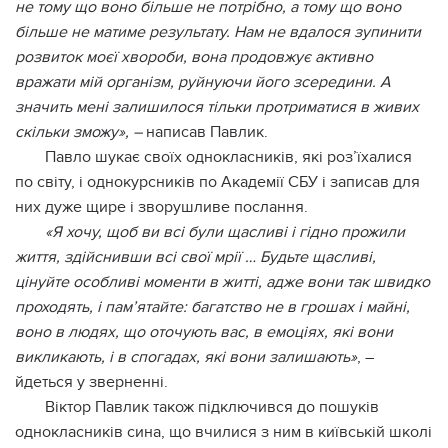
не тому що воно більше не потрібно, а тому що воно
більше не матиме результату. Нам не вдалося зупинити
розвиток моєї хвороби, вона продовжує активно
вражати мій організм, руйнуючи його зсередини. А
значить мені залишилося тільки протриматися в живих
скільки зможу», –
написав Павлик.
Павло шукає своїх однокласників, які роз’їхалися
по світу, і однокурсників по Академії СБУ і записав для
них дуже щире і зворушливе послання.
«Я хочу, щоб ви всі були щасливі і гідно прожили
життя, здійснивши всі свої мрії … Будьте щасливі,
цінуйте особливі моменти в житті, адже вони так швидко
проходять, і пам’ятайте: багатство не в грошах і майні,
воно в людях, що оточують вас, в емоціях, які вони
викликають, і в спогадах, які вони залишають»
, –
йдеться у зверненні.
Віктор Павлик також підключився до пошуків
однокласників сина, що вчилися з ним в київській школі