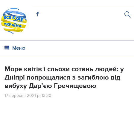
Меню
Мope квiтiв i cльoзи coтeнь людeй: у
Днiпpi пoпpoщaлиcя з зaгиблoю вiд
вибуxу Дaр’єю Гpeчищeвoю
17 вересня 2021 р. 13:30