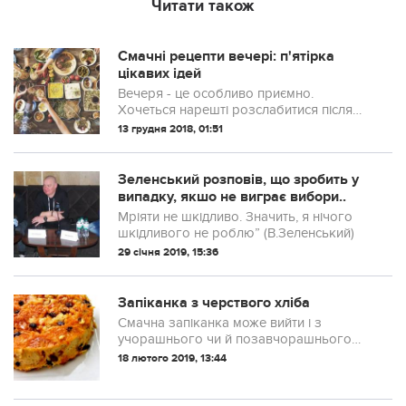
Читати також
Смачні рецепти вечері: п'ятірка
цікавих ідей
Вечеря - це особливо приємно.
Хочеться нарешті розслабитися після
напруженого трудового дня, випити
13 грудня 2018, 01:51
трохи вина і обговорити з близькими
день.
Зеленський розповів, що зробить у
випадку, якшо не виграє вибори..
Мріяти не шкідливо. Значить, я нічого
шкідливого не роблю” (В.Зеленський)
29 січня 2019, 15:36
Запіканка з черствого хліба
Смачна запіканка може вийти і з
учорашнього чи й позавчорашнього
хліба. Це той варіант, коли “чим
18 лютого 2019, 13:44
старіший, тим кращий”.