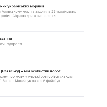
ених українських моряків
 в Азовському морі та захопила 23 українських
робить Україна для їх визволення.
казання
и і здоров'я.
(Раєвську) – мій особистий ворог.
кону про мову, у мережі розгорівся скандал
. За пані Мосейчук на своїй фейсбук-...