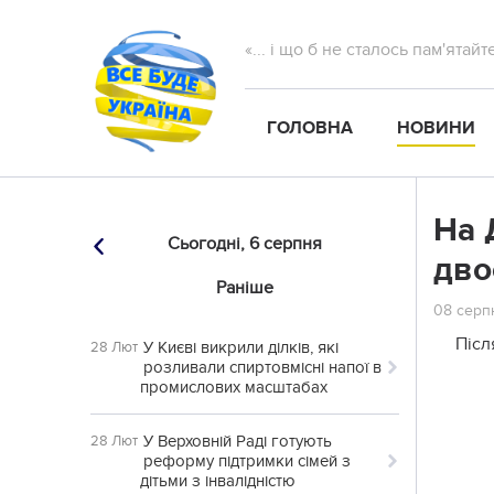
«... і що б не сталось пам'ятай
ГОЛОВНА
НОВИНИ
На 
Сьогодні,
6 серпня
дво
Раніше
08 серпн
Післ
У Києві викрили ділків, які
28 Лют
розливали спиртовмісні напої в
промислових масштабах
У Верховній Раді готують
28 Лют
реформу підтримки сімей з
дітьми з інвалідністю