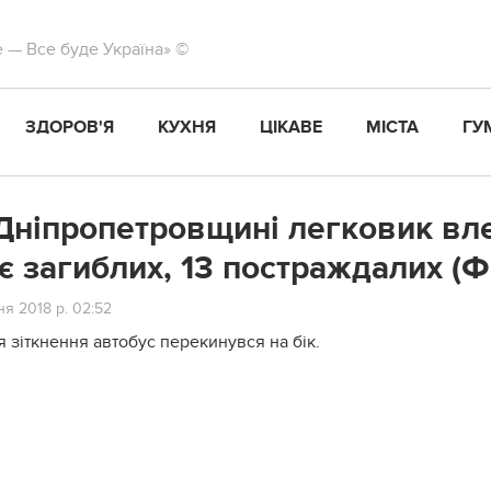
те — Все буде Україна» ©
ЗДОРОВ'Я
КУХНЯ
ЦІКАВЕ
МІСТА
ГУ
Дніпропетровщині легковик вле
є загиблих, 13 постраждалих (
я 2018 р. 02:52
я зіткнення автобус перекинувся на бік.