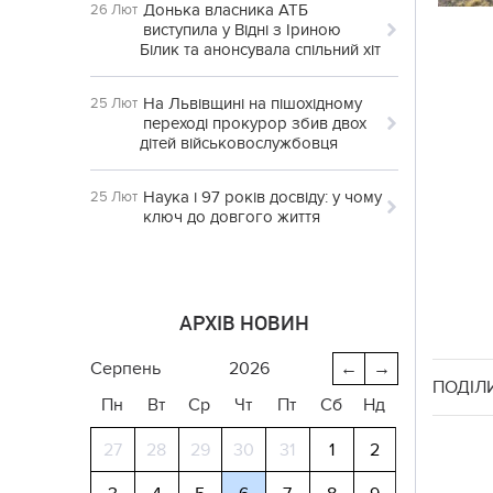
Донька власника АТБ
26 Лют
виступила у Відні з Іриною
Білик та анонсувала спільний хіт
На Львівщині на пішохідному
25 Лют
переході прокурор збив двох
дітей військовослужбовця
Наука і 97 років досвіду: у чому
25 Лют
ключ до довгого життя
АРХІВ НОВИН
серпень
2026
←
→
ПОДІЛ
Пн
Вт
Ср
Чт
Пт
Сб
Нд
27
28
29
30
31
1
2