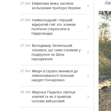
Дж
Ейфелева вежа засяяла
27 Лют
кольорами прапора України
Наймолодший і перший
27 Лют
відкритий гей: хто зламав
політичні стереотипи в
Нідерландах
Володимир Зеленський
27 Лют
зізнався, що саме отримав у
подарунок на День
народження
Міндіч в Ізраїлі змінився до
27 Лют
невпізнаваності показав
нардеп Гончаренко.
Марічка Падалко святкує
26 Лют
ювілей та як її привітав
чоловік-військовий