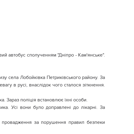
ий автобус сполученням "Дніпро - Кам'янське".
близу села Лобойківка Петриківського району. За
вагу в русі, внаслідок чого сталося зіткнення.
а. Зараз поліція встановлює їхні особи.
ика. Усі вони було доправлені до лікарні. За
го провадження за порушення правил безпеки