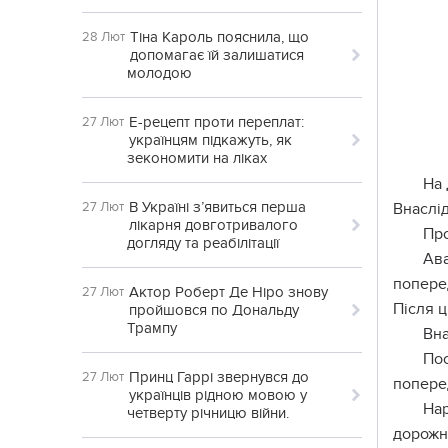
Тіна Кароль пояснила, що
28 Лют
допомагає їй залишатися
молодою
Е-рецепт проти переплат:
27 Лют
українцям підкажуть, як
зекономити на ліках
На 
В Україні з’явиться перша
27 Лют
Внаслід
лікарня довготривалого
Про
догляду та реабілітації
Ава
поперед
Актор Роберт Де Ніро знову
27 Лют
Після ц
пройшовся по Дональду
Трампу
Вна
Пос
Принц Гаррі звернувся до
27 Лют
попере
українців рідною мовою у
На
четверту річницю війни.
дорожн