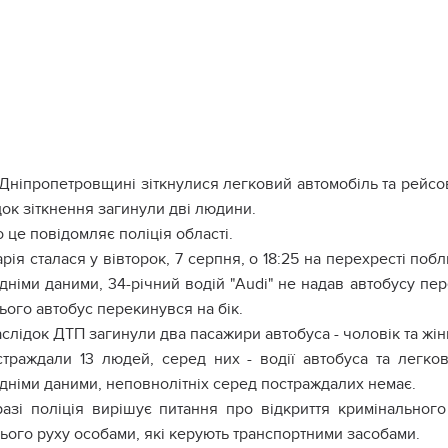
Дніпропетровщині зіткнулися легковий автомобіль та рейсов
ок зіткнення загинули дві людини.
 це повідомляє поліція області.
рія сталася у вівторок, 7 серпня, о 18:25 на перехресті по
німи даними, 34-річний водій "Audi" не надав автобусу пере
ього автобус перекинувся на бік.
слідок ДТП загинули два пасажири автобуса - чоловік та жінк
траждали 13 людей, серед них - водії автобуса та легков
дніми даними, неповнолітніх серед постраждалих немає.
разі поліція вирішує питання про відкриття кримінально
ього руху особами, які керують транспортними засобами.