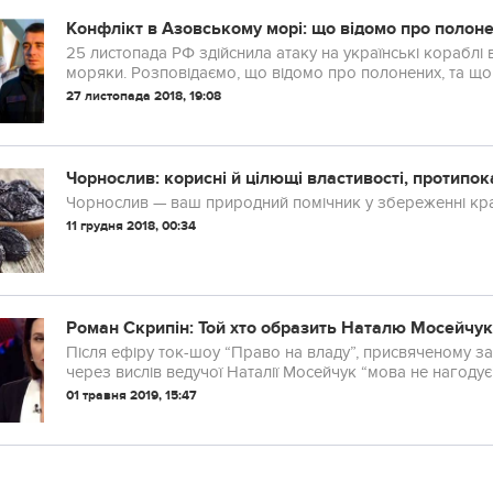
Конфлікт в Азовському морі: що відомо про полон
25 листопада РФ здійснила атаку на українські кораблі
моряки. Розповідаємо, що відомо про полонених, та що 
27 листопада 2018, 19:08
Чорнослив: корисні й цілющі властивості, протипо
Чорнослив — ваш природний помічник у збереженні крас
11 грудня 2018, 00:34
Роман Скрипін: Той хто образить Наталю Мосейчук 
Після ефіру ток-шоу “Право на владу”, присвяченому за
через вислів ведучої Наталії Мосейчук “мова не нагодує”
01 травня 2019, 15:47