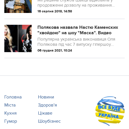
Міграційна служба Швеції відмовила у
продовженні дозволу на проживання
українці, яка вижила під час теракту у
16 серпня 2018, 14:58
Стокгольмі у квітні 2017 року, але
втратила ногу. Про це повідомляє
"Європейс...
Полякова назвала Настю Каменских
"хвойдою" на шоу "Маска". Видео
Популярна українська виконавиця Оля
Полякова під час 7 випуску гіпершоу
"Маска", яке транслюється на телеканалі
06 грудня 2021, 10:24
Україна, нетактовно пожартувала у бік
співачки Насті Каменських (NK). Вона ...
Головна
Новини
Міста
Здоров'я
Кухня
Цікаве
Гумор
Шоубізнес