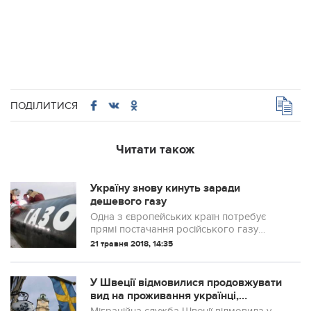
ПОДІЛИТИСЯ
Читати також
Україну знову кинуть заради
дешевого газу
Одна з європейських країн потребує
прямі постачання російського газу
через Чорне море
21 травня 2018, 14:35
У Швеції відмовилися продовжувати
вид на проживання українці,
постраждалій в теракті