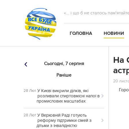
«... і що б не сталось пам'ятай
ГОЛОВНА
НОВИНИ
На 
Сьогодні,
7 серпня
аст
Раніше
20 листо
Горо
У Києві викрили ділків, які
28 Лют
розливали спиртовмісні напої в
промислових масштабах
У Верховній Раді готують
28 Лют
реформу підтримки сімей з
дітьми з інвалідністю