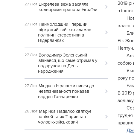
2019 рі
Ейфелева вежа засяяла
27 Лют
кольорами прапора України
з іншог
Нов
Наймолодший і перший
27 Лют
власні 
відкритий гей: хто зламав
Бл
політичні стереотипи в
Нідерландах
Рік Жов
Нептун,
Володимир Зеленський
27 Лют
Але
зізнався, що саме отримав у
собою 
подарунок на День
Якщ
народження
року п
Рак
Міндіч в Ізраїлі змінився до
27 Лют
невпізнаваності показав
В 2019 
нардеп Гончаренко.
зодіаку
Сер
Марічка Падалко святкує
26 Лют
грудня 
ювілей та як її привітав
чоловік-військовий
правиль
Дж