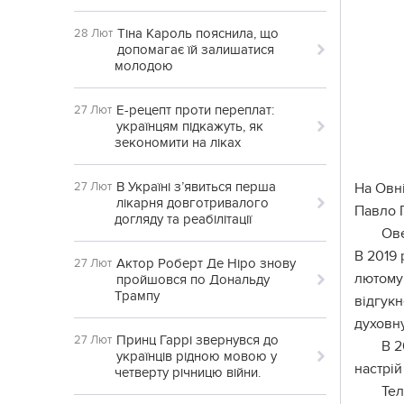
Тіна Кароль пояснила, що
28 Лют
допомагає їй залишатися
молодою
Е-рецепт проти переплат:
27 Лют
українцям підкажуть, як
зекономити на ліках
В Україні з’явиться перша
27 Лют
На Овні
лікарня довготривалого
Павло Г
догляду та реабілітації
Ов
В 2019 
Актор Роберт Де Ніро знову
27 Лют
лютому 
пройшовся по Дональду
Трампу
відгукн
духовн
Принц Гаррі звернувся до
27 Лют
В 2
українців рідною мовою у
настрій
четверту річницю війни.
Те