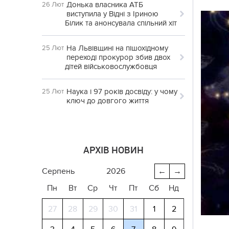
Донька власника АТБ
26 Лют
виступила у Відні з Іриною
Білик та анонсувала спільний хіт
На Львівщині на пішохідному
25 Лют
переході прокурор збив двох
дітей військовослужбовця
Наука і 97 років досвіду: у чому
25 Лют
ключ до довгого життя
АРХІВ НОВИН
серпень
2026
←
→
Пн
Вт
Ср
Чт
Пт
Сб
Нд
27
28
29
30
31
1
2