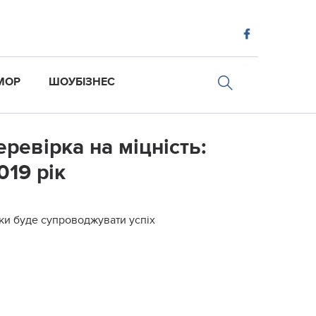
МОР
ШОУБІЗНЕС
еревірка на міцність:
019 рік
наки буде супроводжувати успіх