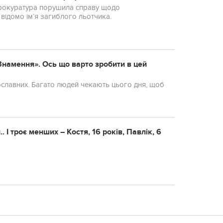
 прокуратура порушила справу щодо
відомо ім’я загиблого льотчика.
«Знамення». Ось що варто зробити в цей
ославних. Багато людей чекають цього дня, щоб
. І троє менших – Костя, 16 років, Павлік, 6