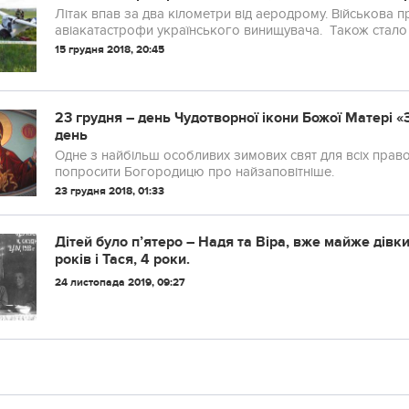
Літак впав за два кілометри від аеродрому. Військова
авіакатастрофи українського винищувача. Також стало 
15 грудня 2018, 20:45
23 грудня – день Чудотворної ікони Божої Матері 
день
Одне з найбільш особливих зимових свят для всіх прав
попросити Богородицю про найзаповітніше.
23 грудня 2018, 01:33
Дітей було п’ятеро – Надя та Віра, вже майже дівки.
років і Тася, 4 роки.
24 листопада 2019, 09:27