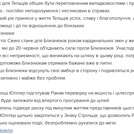
к для Тельців обіцяє бути переповненим випадковостями і про
о - постійні непорозуміння і нестиковки в справах.
ий рік принесе у життя Тельців успіх, славу і благополуччя
емоції і дії по відношенню до близьких
изнюки
тої Свині стане для Близнюків роком кардинальних змін у ж
 які до 20 червня об'єднають сили проти Близнюків. Унаслідо
 всі неприємності, що виникають на шляху в цьому році, пот
допоможе Близнюкам отримати бажане вже в липні.
о Близнюки відсунуть свої амбіції в сторону і подивляться
озитивно і майже без проблем.
році Юпітер підготував Ракам перевірку на міцність і цілеспр
 буде залежати від впертого просування до цілей.
пень підведе риску під минулим життям представників цього с
Юпітер щільно закріпиться у Знаку Стрільця, що дозволить 
но оцінювати події, безпроблемно рухатися до мети.
ерело