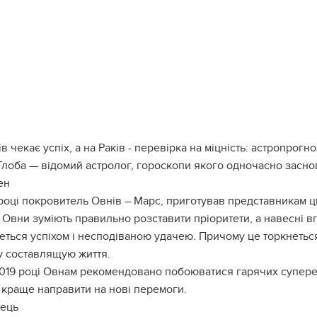
в чекає успіх, а на Раків - перевірка на міцність: астропрогн
лоба — відомий астролог, гороскопи якого одночасно заснов
ен
році покровитель Овнів – Марс, приготував представникам ць
Овни зуміють правильно розставити пріоритети, а навесні вп
еться успіхом і несподіваною удачею. Причому це торкнеться 
у составлящую життя.
019 році Овнам рекомендовано побоюватися гарячих супере
 краще направити на нові перемоги.
лець