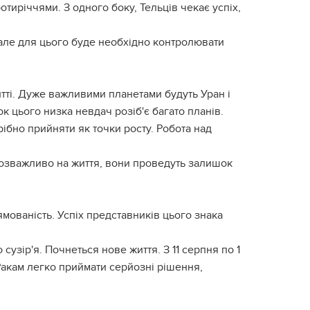
тиріччями. З одного боку, Тельців чекає успіх,
, але для цього буде необхідно контролювати
итті. Дуже важливими планетами будуть Уран і
к цього низка невдач розіб'є багато планів.
рібно прийняти як точки росту. Робота над
 розважливо на життя, вони проведуть залишок
ямованість. Успіх представників цього знака
узір'я. Почнеться нове життя. З 11 серпня по 1
Ракам легко приймати серйозні рішення,