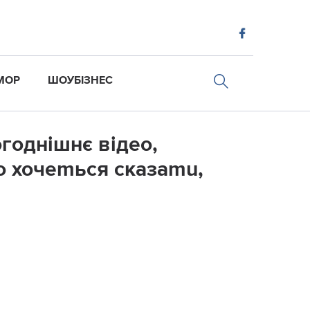
МОР
ШОУБІЗНЕС
годнішнє відео,
о хочеmься сказаmu,