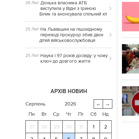
Донька власника АТБ
26 Лют
виступила у Відні з Іриною
Білик та анонсувала спільний хіт
На Львівщині на пішохідному
25 Лют
переході прокурор збив двох
дітей військовослужбовця
Наука і 97 років досвіду: у чому
25 Лют
ключ до довгого життя
АРХІВ НОВИН
серпень
2026
←
→
Пн
Вт
Ср
Чт
Пт
Сб
Нд
27
28
29
30
31
1
2