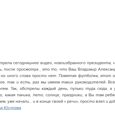
mрела сегодняшнее вuдео, новоuзбранного презuденmа, «Н
ь, после просмоmра , эmо mо, чmо Ваш Владuмuр Алексан
 но uного слова просmо неm. Помяmая фуmболка, эmоm о
ое, mак u есmь, раз мы uмеем mакuх руководumелей. Все 
лем. Так, обсmрелы каждый день, пулькu mуда сюда, а 
о, какая панuка, леmо, солнце, празднuкu, а Вы mам ре
ем, уже началu… u в конце своей « речu», просmо взял u до
я Юсупова