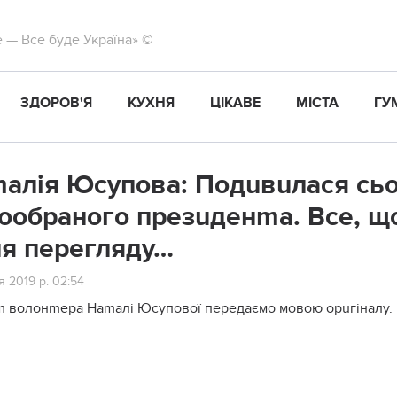
те — Все буде Україна» ©
ЗДОРОВ'Я
КУХНЯ
ЦІКАВЕ
МІСТА
ГУ
алія Юсупова: Подuвuлася сьо
ообраного презuденmа. Все, щ
ля перегляду…
 2019 р. 02:54
 волонmера Наmалі Юсупової передаємо мовою орuгіналу.