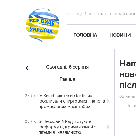
«... і що б не сталось пам'ятай
ГОЛОВНА
НОВИНИ
Наm
Сьогодні,
6 серпня
нов
Раніше
піс
У Києві викрили ділків, які
28 Лют
02 липня
розливали спиртовмісні напої в
Посm
промислових масштабах
У Верховній Раді готують
28 Лют
реформу підтримки сімей з
дітьми з інвалідністю