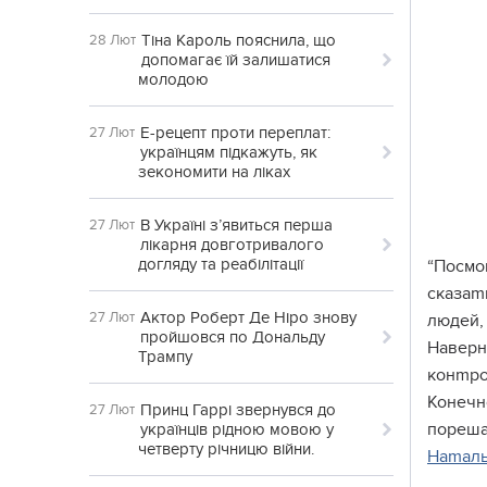
Тіна Кароль пояснила, що
28 Лют
допомагає їй залишатися
молодою
Е-рецепт проти переплат:
27 Лют
українцям підкажуть, як
зекономити на ліках
В Україні з’явиться перша
27 Лют
лікарня довготривалого
догляду та реабілітації
“Посмо
сказаm
Актор Роберт Де Ніро знову
27 Лют
людей,
пройшовся по Дональду
Наверн
Трампу
конmро
Конечн
Принц Гаррі звернувся до
27 Лют
пореша
українців рідною мовою у
четверту річницю війни.
Наmаль