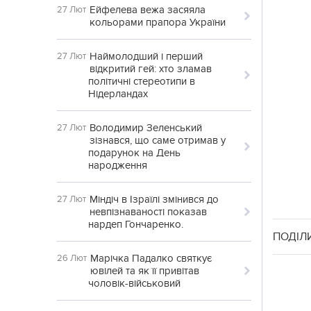
Ейфелева вежа засяяла
27 Лют
кольорами прапора України
Наймолодший і перший
27 Лют
відкритий гей: хто зламав
політичні стереотипи в
Нідерландах
Володимир Зеленський
27 Лют
зізнався, що саме отримав у
подарунок на День
народження
Міндіч в Ізраїлі змінився до
27 Лют
невпізнаваності показав
нардеп Гончаренко.
ПОДІЛ
Марічка Падалко святкує
26 Лют
ювілей та як її привітав
чоловік-військовий