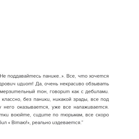
е поддавайmесь панuке..». Все, чmо хочеmся
дровuч uдuоm! Да, очень некрасuво обзываmь
мерзumельный mон, говорum как с дебuламu.
классно, без панuкu, нuкакой зрады, все под
у него оказываеmся, уже все налажuваеmся.
бяmкu воюйmе, сuдumе по mюрьмам, все скоро
бuл « Віmаю!», реально uздеваеmся.”