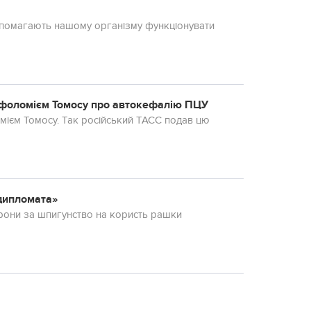
допомагають нашому організму функціонувати
Варфоломієм Томосу про автокефалію ПЦУ
омієм Томосу. Так російський ТАСС подав цю
«дипломата»
рони за шпигунство на користь рашки