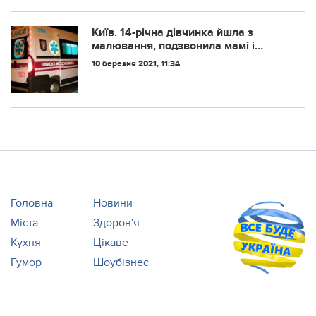
заперечують
Київ. 14-річна дівчинка йшла з
малювання, подзвонила мамі і
сказала, що йде додому. Після чого
10 березня 2021, 11:34
зайшла у 18-поверхівку стрибнула з
18 поверху..."
Головна
Новини
Міста
Здоров'я
Кухня
Цікаве
Гумор
Шоубізнес