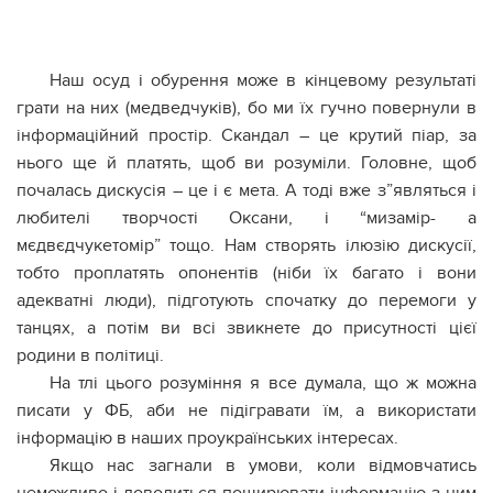
Наш осуд і обурення може в кінцевому результаті
грати на них (медведчуків), бо ми їх гучно повернули в
інформаційний простір. Скандал – це крутий піар, за
нього ще й платять, щоб ви розуміли. Головне, щоб
почалась дискусія – це і є мета. А тоді вже з”являться і
любителі творчості Оксани, і “мизамір- а
мєдвєдчукетомір” тощо. Нам створять ілюзію дискусії,
тобто проплатять опонентів (ніби їх багато і вони
адекватні люди), підготують спочатку до перемоги у
танцях, а потім ви всі звикнете до присутності цієї
родини в політиці.
На тлі цього розуміння я все думала, що ж можна
писати у ФБ, аби не підігравати їм, а використати
інформацію в наших проукраїнських інтересах.
Якщо нас загнали в умови, коли відмовчатись