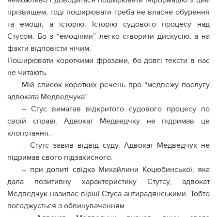
неможливо і доводиться поширювати інформацію з цим
прізвищем, тоді поширювати треба не власне обурення
та емоції, а історію. Історію судового процесу над
Стусом. Бо з “емоціями” легко створити дискусію, а на
факти відповісти нічим.
Поширювати короткими фразами, бо довгі тексти в нас
не читають.
Мій список коротких речень про “медвежу послугу
адвоката Медведчука”.
– Стус вимагав відкритого судового процесу по
своїй справі. Адвокат Медведчку не підримав це
клопотання.
– Стутс завив відвід суду. Адвокат Медведчук не
підримав свого підзахисного.
– при допиті свідка Михайлини Коцюбинської, яка
дала позитивну характеристику Стутсу, адвокат
Медведчук називає вірші Стуса антирадянськими. Тобто
погоджується з обвинуваченням.