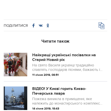
ПОДІЛИТИСЯ
Читати також
Найкращі українські посівалки на
Старий Новий рік
На свято Василя українці традиційно
славлять господарів піснями, бажають їм
здоров'я та достатку.
11 січня 2019, 08:51
ВІДЕО! У Києві горить Києво-
Печерська лавра
Пожежа виникла в приміщенні, яке
належить до монастирського комплексу
Києво-Печерської лаври, У лаврі це
14 січня 2019, 18:43