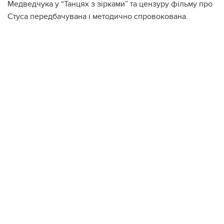
Медведчука у “Танцях з зірками” та цензуру фільму про
Стуса передбачувана і методично спровокована.