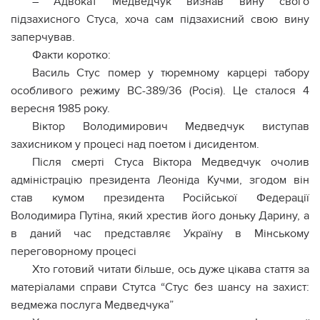
– Адвокат Медведчук визнав вину свого
підзахисного Стуса, хоча сам підзахисний свою вину
заперчував.
Факти коротко:
Василь Стус помер у тюремному карцері табору
особливого режиму ВС-389/36 (Росія). Це сталося 4
вересня 1985 року.
Віктор Володимирович Медведчук виступав
захисником у процесі над поетом і дисидентом.
Після смерті Стуса Віктора Медведчук очолив
адміністрацію президента Леоніда Кучми, згодом він
став кумом президента Російської Федерації
Володимира Путіна, який хрестив його доньку Дарину, а
в даний час представляє Україну в Мінському
переговорному процесі
Хто готовий читати більше, ось дуже цікава стаття за
матеріалами справи Стутса “Стус без шансу на захист:
ведмежа послуга Медведчука”