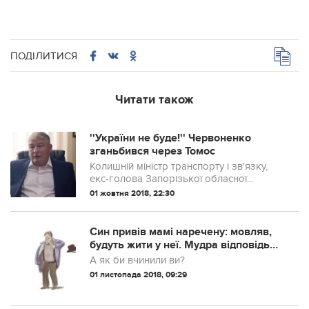
ПОДІЛИТИСЯ
Читати також
''України не буде!'' Червоненко
зганьбився через Томос
Колишній міністр транспорту і зв'язку,
екс-голова Запорізької обласної
держадміністрації Євген Червоненко
01 жовтня 2018, 22:30
осоромився заявою про те, що Україна
нібито перестане існувати як держава,
якщо с...
Син привів мамі наречену: мовляв,
будуть жити у неї. Мудра відповідь
матері вразила усіх
А як би вчинили ви?
01 листопада 2018, 09:29