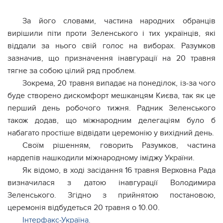
За його словами, частина народних обранців
вирішили піти проти Зеленського і тих українців, які
віддали за нього свій голос на виборах. Разумков
зазначив, що призначення інавгурації на 20 травня
тягне за собою цілий ряд проблем.
Зокрема, 20 травня випадає на понеділок, із-за чого
буде створено дискомфорт мешканцям Києва, так як це
перший день робочого тижня. Радник Зеленського
також додав, що міжнародним делегаціям було б
набагато простіше відвідати церемонію у вихідний день.
Своїм рішенням, говорить Разумков, частина
нардепів нашкодили міжнародному іміджу України.
Як відомо, в ході засідання 16 травня Верховна Рада
визначилася з датою інавгурації Володимира
Зеленського. Згідно з прийнятою постановою,
церемонія відбудеться 20 травня о 10.00.
Інтерфакс-Україна.