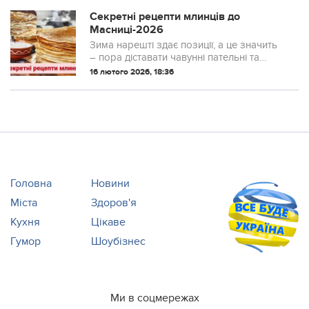
Секретні рецепти млинців до
Масниці-2026
Зима нарешті здає позиції, а це значить
– пора діставати чавунні пательні та
запасатися вершковим маслом.
16 лютого 2026, 18:36
Головна
Новини
Міста
Здоров'я
Кухня
Цікаве
Гумор
Шоубізнес
Ми в соцмережах