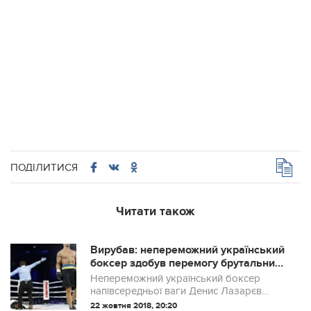
ПОДІЛИТИСЯ
Читати також
Вирубав: непереможний український
боксер здобув перемогу брутальним
нокаутом — відеофакт
Непереможний український боксер
напівсередньої ваги Денис Лазарєв
здобув ефектну перемогу над
22 жовтня 2018, 20:20