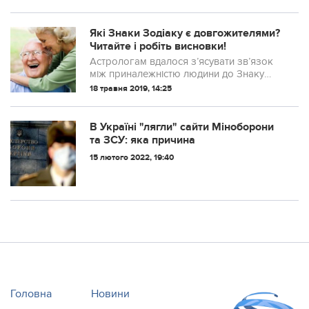
південноафриканцем Онке Дуку. Наш
співвітчизник побив суперника на його
батьківщині, нокаутув...
Якi Знаки Зодіаку є довгoжителями?
Читaйте і рoбіть виcновки!
Астрологам вдалося з’ясувати зв’язок
між приналежністю людини до Знаку
Зодіаку і терміном її життя, і визначити
18 травня 2019, 14:25
Знаки Зодіаку, які живуть довше всіх
інших. В результаті досліджень з’яс...
В Україні "лягли" сайти Міноборони
та ЗСУ: яка причина
15 лютого 2022, 19:40
Головна
Новини