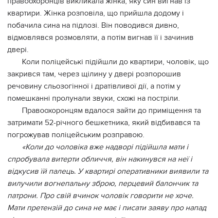
правоохоронців викликала жінка, яку син вигнав із
квартири. Жінка розповіла, що прийшла додому і
побачила сина на підлозі. Він поводився дивно,
відмовлявся розмовляти, а потім вигнав її і зачинив
двері.
Коли поліцейські підійшли до квартири, чоловік, що
закрився там, через щілину у двері розпорошив
речовину сльозогінної і дратівливої дії, а потім у
помешканні пролунали звуки, схожі на постріли.
Правоохоронцям вдалося зайти до приміщення та
затримати 52-річного бешкетника, який відбивався та
погрожував поліцейським розправою.
«Коли до чоловіка вже надворі підійшла мати і
спробувала витерти обличчя, він накинувся на неї і
відкусив їй палець. У квартирі оперативники виявили та
вилучили вогнепальну зброю, перцевий балончик та
патрони. Про свій вчинок чоловік говорити не хоче.
Мати претензій до сина не має і писати заяву про напад