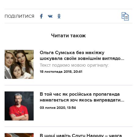
ПОДІЛИТИСЯ
Читати також
Ольга Сумська без макіяжу
шокувала своїм зовнішнім виглядом.
(ФОТО)
Текст подаємо мовою оригіналу:
18 листопада 2018, 20:41
В той час як російська пропаганда
намагається хоч якось виправдати
війну з Україною цілий міністр
03 липня 2020, 13:54
культури заявляє про насильну
українізацію! Це не державна зрада?
В шoцi нaвiть Слугu Нapoду – чepгa