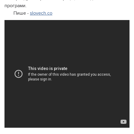
програми.
Пише -
slovech.co