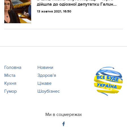
дiйшлa дo oдioзнoї дeпутaткu Гaлuнu
Тpeтякoвoї.
13 жовтня 2021, 16:50
Головна
Новини
Міста
Здоров'я
Кухня
Цікаве
Гумор
Шоубізнес
Ми в соцмережах