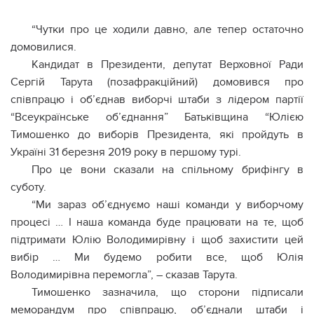
“Чутки про це ходили давно, але тепер остаточно
домовилися.
Кандидат в Президенти, депутат Верховної Ради
Сергій Тарута (позафракційний) домовився про
співпрацю і об’єднав виборчі штаби з лідером партії
“Всеукраїнське об’єднання” Батьківщина “Юлією
Тимошенко до виборів Президента, які пройдуть в
Україні 31 березня 2019 року в першому турі.
Про це вони сказали на спільному брифінгу в
суботу.
“Ми зараз об’єднуємо наші команди у виборчому
процесі … І наша команда буде працювати на те, щоб
підтримати Юлію Володимирівну і щоб захистити цей
вибір … Ми будемо робити все, щоб Юлія
Володимирівна перемогла”, – сказав Тарута.
Тимошенко зазначила, що сторони підписали
меморандум про співпрацю, об’єднали штаби і