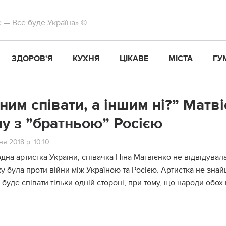
те — Все буде Україна» ©
ЗДОРОВ'Я
КУХНЯ
ЦІКАВЕ
МІСТА
ГУ
ним співати, а іншим ні?” Матв
ну з ”братньою” Росією
я 2018 р. 10:10
дна артистка України, співачка Ніна Матвієнко не відвідувала
у була проти війни між Україною та Росією. Артистка не знай
 буде співати тільки одній стороні, при тому, що народи обох 