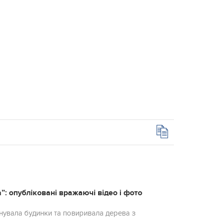
”: опубліковані вражаючі відео і фото
йнувaлa будинки та повиривaлa дерева з