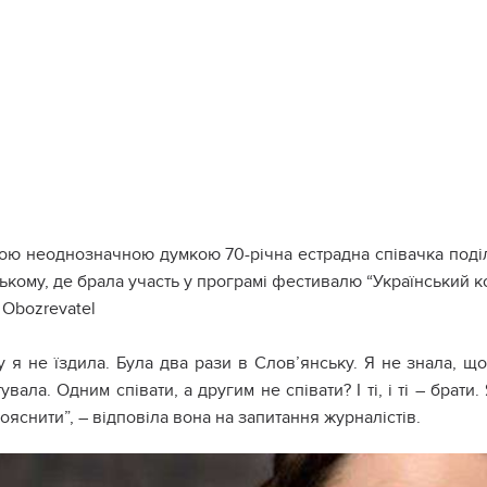
ою неоднозначною думкою 70-річна естрадна співачка поділ
кому, де брала участь у програмі фестивалю “Український к
 Obozrevatel
у я не їздила. Була два рази в Слов’янську. Я не знала, що 
увала. Одним співати, а другим не співати? І ті, і ті – бра
ояснити”, – відповіла вона на запитання журналістів.