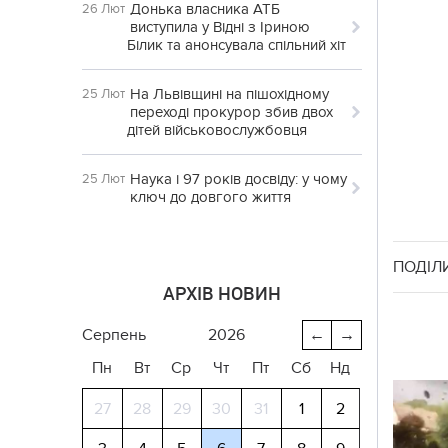
Донька власника АТБ
26 Лют
виступила у Відні з Іриною
Білик та анонсувала спільний хіт
На Львівщині на пішохідному
25 Лют
переході прокурор збив двох
дітей військовослужбовця
Наука і 97 років досвіду: у чому
25 Лют
ключ до довгого життя
ПОДІЛ
АРХІВ НОВИН
серпень
2026
←
→
Пн
Вт
Ср
Чт
Пт
Сб
Нд
27
28
29
30
31
1
2