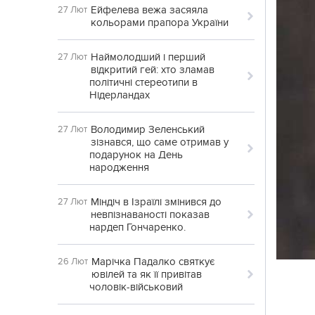
Ейфелева вежа засяяла
27 Лют
кольорами прапора України
Наймолодший і перший
27 Лют
відкритий гей: хто зламав
політичні стереотипи в
Нідерландах
Володимир Зеленський
27 Лют
зізнався, що саме отримав у
подарунок на День
народження
Міндіч в Ізраїлі змінився до
27 Лют
невпізнаваності показав
нардеп Гончаренко.
Марічка Падалко святкує
26 Лют
ювілей та як її привітав
чоловік-військовий