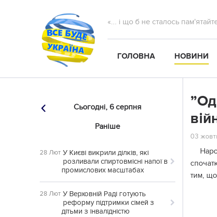
«... і що б не сталось пам'ятай
ГОЛОВНА
НОВИНИ
”Од
Сьогодні,
6 серпня
вій
Раніше
03 жовтн
Наро
У Києві викрили ділків, які
28 Лют
розливали спиртовмісні напої в
спочатк
промислових масштабах
тим, що
У Верховній Раді готують
28 Лют
реформу підтримки сімей з
дітьми з інвалідністю