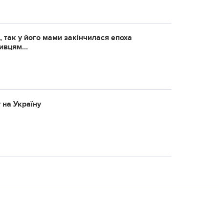
, так у його мами закінчилася епоха
стивцям…
 на Україну