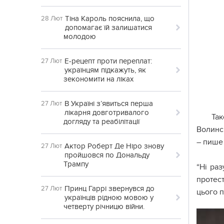
Тіна Кароль пояснила, що
28 Лют
допомагає їй залишатися
молодою
Е-рецепт проти переплат:
27 Лют
українцям підкажуть, як
зекономити на ліках
В Україні з’явиться перша
27 Лют
лікарня довготривалого
Так
догляду та реабілітації
Волинсь
– пише
Актор Роберт Де Ніро знову
27 Лют
пройшовся по Дональду
Трампу
“Ні раз
протест
Принц Гаррі звернувся до
27 Лют
цього п
українців рідною мовою у
четверту річницю війни.