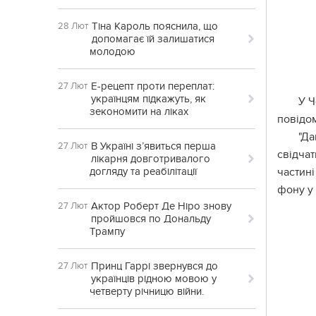
Тіна Кароль пояснила, що
28 Лют
допомагає їй залишатися
молодою
Е-рецепт проти переплат:
27 Лют
українцям підкажуть, як
У Ч
зекономити на ліках
повідо
"Да
В Україні з’явиться перша
27 Лют
свідчат
лікарня довготривалого
догляду та реабілітації
частині
фону у 
Актор Роберт Де Ніро знову
27 Лют
пройшовся по Дональду
Трампу
Принц Гаррі звернувся до
27 Лют
українців рідною мовою у
четверту річницю війни.