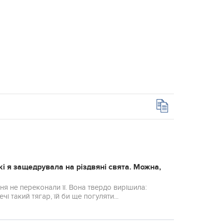
кі я защедрувала на різдвяні свята. Можна,
ння не переконали її. Вона твердо вирішила:
і такий тягар, їй би ще погуляти...