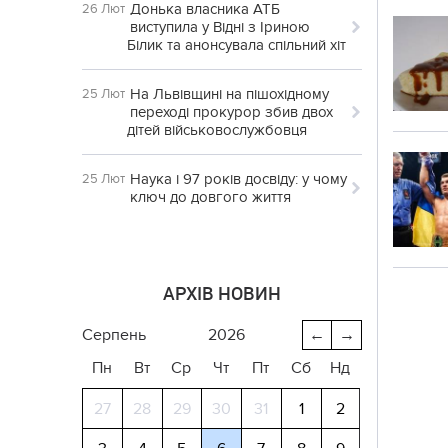
Донька власника АТБ
26 Лют
виступила у Відні з Іриною
Білик та анонсувала спільний хіт
На Львівщині на пішохідному
25 Лют
переході прокурор збив двох
дітей військовослужбовця
Наука і 97 років досвіду: у чому
25 Лют
ключ до довгого життя
АРХІВ НОВИН
серпень
2026
←
→
Пн
Вт
Ср
Чт
Пт
Сб
Нд
27
28
29
30
31
1
2