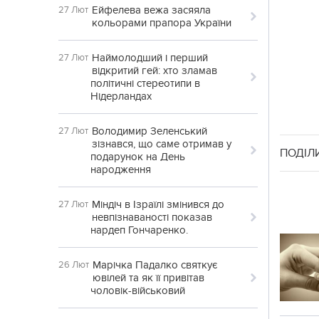
Ейфелева вежа засяяла
27 Лют
кольорами прапора України
Наймолодший і перший
27 Лют
відкритий гей: хто зламав
політичні стереотипи в
Нідерландах
Володимир Зеленський
27 Лют
зізнався, що саме отримав у
ПОДІЛ
подарунок на День
народження
Міндіч в Ізраїлі змінився до
27 Лют
невпізнаваності показав
нардеп Гончаренко.
Марічка Падалко святкує
26 Лют
ювілей та як її привітав
чоловік-військовий