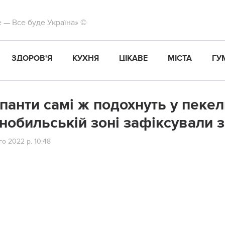
те — Все буде Україна» ©
ЗДОРОВ'Я
КУХНЯ
ЦІКАВЕ
МІСТА
ГУ
панти самі ж подохнуть у пекел
нобильській зоні зафіксували з
о 2022 р. 10:48