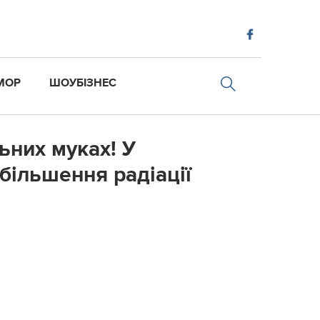
МОР
ШОУБІЗНЕС
ьних муках! У
більшення радіації