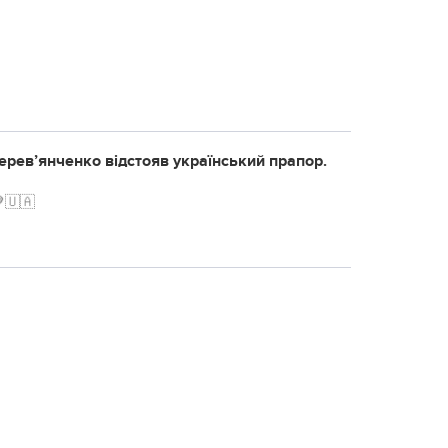
 Дерев’янченко відстояв український прапор.
 !!! 💛💙🇺🇦