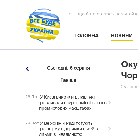
«... і що б не сталось пам'ятай
ГОЛОВНА
НОВИНИ
Оку
Сьогодні,
6 серпня
Чор
Раніше
25 лютог
У Києві викрили ділків, які
28 Лют
розливали спиртовмісні напої в
промислових масштабах
У Верховній Раді готують
28 Лют
реформу підтримки сімей з
дітьми з інвалідністю