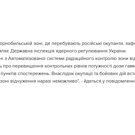
орнобильській зоні, де перебувають російські окупанти, заф
мляє Державна інспекція ядерного регулювання України.
ні з Автоматизованої системи радіаційного контролю зони ві
ь про перевищення контрольних рівнів потужності дози гамм
 пунктів спостережень. Внаслідок окупації та бойових дій вс
зоні відчуження наразі неможливо", - йдеться у повідомленні