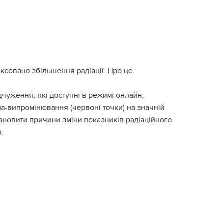
іксовано збільшення радіації. Про це
дчуження, які доступні в режимі онлайн,
а-випромінювання (червоні точки) на значній
тановити причини зміни показників радіаційного
.