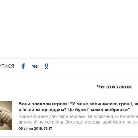
ИТИСЯ
Читати також
Вони плакали втрьох: “У мене залишились гроші, я
я їх цій жінці віддам? Це була її мама-жебрачка”
Вона від мене двічі відмовилась. Ні благання, ні вмовля
дитина їй не потрібна. Вона ще молода, щоб брати на плеч
08 січня 2019, 15:17