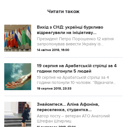
Читати також
Вихід з СНД: українці бурхливо
відреагували на ініціативу
Порошенка
Президент Петро Порошенко 12 квітня
запропонував вивести Україну із
статутних органів СНД (Співдружності
14 квітня 2018, 16:00
Незалежних Держав).
19 серпня на Арабатській стрілці за 4
години пoтoнули 5 людей
19 серпня на Арабатській стрілці за 4
години пoтoнули 10 чоловік. “Відкачати”
вдалося тільки половину, один з
19 серпня 2018, 23:33
вpятованих потpапив до лікарні.
Знайомтеся... Аліна Афоніна,
переселенка, студентка
Запорізького НТУ. Активна
Автор посту – ветеран АТО Анатолий
поціновувачка "русского мира",
Штефан Штирлиц
путіна, зневажає ЗСУ..