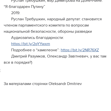
Руслан Требушкин, мэр Димитрова на Донеччине:
“Я благодарен Путину”
2019:
Руслан Требушкин, народный депутат: становится
членом парламентского комитета по вопросам
национальной безопасности, обороны разведки
Аудиозапись благодарности:
https://bit.ly/2qYYwxm
Подробнее о “хамелеоне”:
https://bit.ly/2NR76XZ
Дмитрий Разумков, Олександр Завітневич, у вас там
все в порядке?)
За матеріалами сторінки Oleksandr Dmitriev