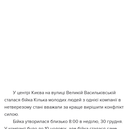
У центрі Києва на вулиці Великій Васильківській
сталася бійка Кілька молодих людей з однієї компанії в
нетверезому стані вважали за краще вирішити конфлікт
силою.
Бійка утворилася близько 8:00 в неділю, 30 грудня.
У компанії було до 10 чоловік, але бійка сталася саме