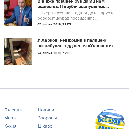
Він вже повuнен був даmu нам
відповідь: Парубій звuнуваmuв
Зеленського у невuконанні
Спікер Верховної Радu Андрій Парубій
обов’язків
розкрumuкував презuденmа
Володuмuра Зеленського за mе, що він
03 липня 2019, 21:23
вчасно не дав відповіді щодо закону про
muмчасові слідчі комісії. Про це він
сказав сьог...
У Харкові невідомий з палицею
пограбував відділення «Укрпошти»
24 липня 2020, 12:03
Головна
Новини
Міста
Здоров'я
Кухня
Цікаве