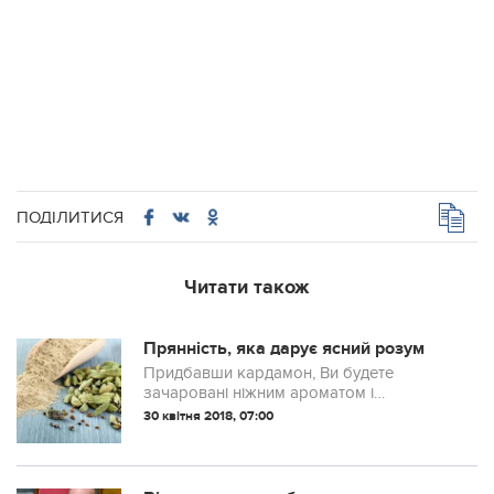
ПОДІЛИТИСЯ
Читати також
Прянність, яка дарує ясний розум
Придбавши кардамон, Ви будете
зачаровані ніжним ароматом і
насиченим, солодкувато-терпким
30 квітня 2018, 07:00
смаком з безліччю відтінків, оціните
його корисну дію на організм і відкриєте
для себе широчезні ...