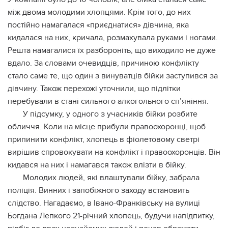
між двома молодими хлопцями. Крім того, до них
постійно намагалася «приєднатися» дівчина, яка
кидалася на них, кричала, розмахувала руками і ногами.
Решта намагалися їх разбороніть, що виходило не дуже
вдало. За словами очевидців, причиною конфлікту
стало саме те, що один з винуватців бійки заступився за
дівчину. Також перехожі уточнили, що підлітки
перебували в стані сильного алкогольного сп’яніння.
У підсумку, у одного з учасників бійки розбите
обличчя. Коли на місце прибули правоохоронці, щоб
припинити конфлікт, хлопець в фіолетовому светрі
вирішив спровокувати на конфлікт і правоохоронців. Він
кидався на них і намагався також влізти в бійку.
Молодих людей, які влаштували бійку, забрала
поліція. Винних і запобіжного заходу встановить
слідство. Нагадаємо, в Івано-Франківську на вулиці
Богдана Лепкого 21-річний хлопець, будучи напідпитку,