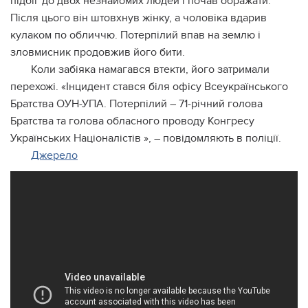
підбіг до двох незнайомих людей і почав ображати.
Після цього він штовхнув жінку, а чоловіка вдарив
кулаком по обличчю. Потерпілий впав на землю і
зловмисник продовжив його бити.
Коли забіяка намагався втекти, його затримали
перехожі. «Інцидент стався біля офісу Всеукраїнського
Братства ОУН-УПА. Потерпілий – 71-річний голова
Братства та голова обласного проводу Конгресу
Українських Націоналістів », – повідомляють в поліції.
Джерело