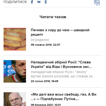
ПОДІЛИТИСЯ
Читати також
Печиво з сиру до чаю – швидкий
рецепт
Інгредієнти:
08 червня 2018, 22:37
Нападаючий збірної Росії: “Слава
Україні” від Віди і Вукоєвича нас
дуже розлютила. Хотілося вийти і
Нападаючий збірної Росії і “Зеніту”
вбити Віду в землю!”
Артем Дзюба розповів, що стежив за
чемпіонатом світу навіть після вильоту
23 липня 2018, 19:45
збірної.
«Ми далі вам всьо свабоду, газ, А Ви
…» — Підлабузник Путіна,
скандальний міхалков 0бурився
06 березня 2021, 10:31