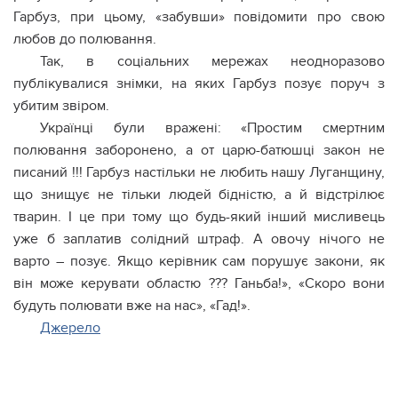
Гарбуз, при цьому, «забувши» повідомити про свою
любов до полювання.
Так, в соціальних мережах неодноразово
публікувалися знімки, на яких Гарбуз позує поруч з
убитим звіром.
Українці були вражені: «Простим смертним
полювання заборонено, а от царю-батюшці закон не
писаний !!! Гарбуз настільки не любить нашу Луганщину,
що знищує не тільки людей бідністю, а й відстрілює
тварин. І це при тому що будь-який інший мисливець
уже б заплатив солідний штраф. А овочу нічого не
варто – позує. Якщо керівник сам порушує закони, як
він може керувати областю ??? Ганьба!», «Скоро вони
будуть полювати вже на нас», «Гад!».
Джерело