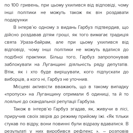
по 100 гривень, при цьому ухилився від відповіді, чому
інші політики не можуть також як він роздавати
подарунки
В інтерв’ю одному з видань Гарбуз підтвердив, що
дійсно роздавав дітям гроші, як того вимагає традиція
свята Ураза-байрам, але при цьому ухилився від
відповіді, чому інші політики не можуть вдатися до
подібної практики. Більш того, Гарбуз запропонував
заблокувати на Луганщині діяльність ряду депутатів.
Втім, як і хто буде вирішувати, кого підпускати до
виборців, а кого ні, Гарбуз не уточнив.
Місцеві активісти вважають, що в такому випадку
«пропуск» на Луганщину отримали б одиниці, та й то
лояльні до скандальної репутації Гарбуза.
Також в інтерв’ю Гарбуз згадав, як, живучи в лісі,
приручив своїх звірів до режиму прийому їжі. «Як тільки
стукав по відру, вони повинні були відразу вдаватися. В
результаті у них виробився рефлекс », – розповів