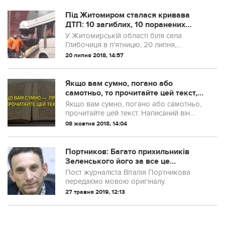
Під Житомиром сталася кривава
ДТП: 10 загиблих, 10 поранених
(ФОТО)
У Житомирській області біля села
Глибочиця в п'ятницю, 20 липня,
зіштовхнулися великогабаритна фура з
20 липня 2018, 14:57
автобусом. В результаті аварії загинули
10 осіб, ще стільки ж були травмовані. Як
...
Якщо вам сумно, погано або
самотньо, то прочитайте цей текст,
якому майже 100 років
Якщо вам сумно, погано або самотньо,
прочитайте цей текст. Написаний він
поетом Максом Ерманом в далекому
08 жовтня 2018, 14:04
XIX столітті. Називається поема
Desiderata. Цей твір настільки мудрий і
прониклив...
Портников: Багато прихильників
Зеленського його за все це
зненавидять – але зате з’являться ті,
Пост журналіста Віталія Портникова
хто готовий буде його зрозуміти і
передаємо мовою оригіналу.
захистити
27 травня 2019, 12:13