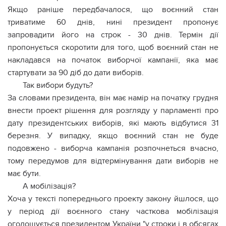
Якщо раніше передбачалося, що воєнний стан
триватиме 60 днів, нині президент пропонує
запровадити його на строк - 30 днів. Термін дії
пропонується скоротити для того, щоб воєнний стан не
накладався на початок виборчої кампанії, яка має
стартувати за 90 діб до дати виборів.
Так вибори будуть?
За словами президента, він має намір на початку грудня
внести проект рішення для розгляду у парламенті про
дату президентських виборів, які мають відбутися 31
березня. У випадку, якщо воєнний стан не буде
подовжено - виборча кампанія розпочнеться вчасно,
тому передумов для відтермінування дати виборів не
має бути.
А мобілізація?
Хоча у тексті попереднього проекту закону йшлося, що
у період дії воєнного стану часткова мобілізація
оголошується президентом України "у строки і в обсягах