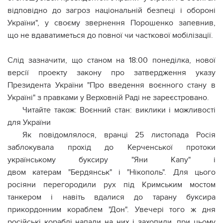
відповідно до загроз національній безпеці і обороні
України", у своєму звернення Порошенко запевнив,
що не вдаватиметься до повної чи часткової мобілізації.
Слід зазначити, що станом на 18:00 понеділка, нової
версії проекту закону про затвердження указу
Президента України "Про введення воєнного стану в
Україні" з правками у Верховній Раді не зареєстровано.
Читайте також: Воєнний стан: виклики і можливості
для України
Як повідомлялося, вранці 25 листопада Росія
заблокувала прохід до Керченської протоки
українському буксиру "Яни Капу" і
двом катерам "Бердянськ" і "Нікополь". Для цього
росіяни перегородили рух під Кримським мостом
танкером і навіть вдалися до тарану буксира
прикордонним кораблем "Дон". Увечері того ж дня
російські кораблі напали на них і захопили, при цьому