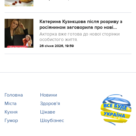
сковороді, але ще більш ніжними і
простими в приготуванні будуть сирні
сирники...
Катерина Кузнєцова після розриву з
росіянином заговорила про нові
побачення
Акторка вже готова до нової сторінки
особистого життя.
26 січня 2026, 19:59
Головна
Новини
Міста
Здоров'я
Кухня
Цікаве
Гумор
Шоубізнес