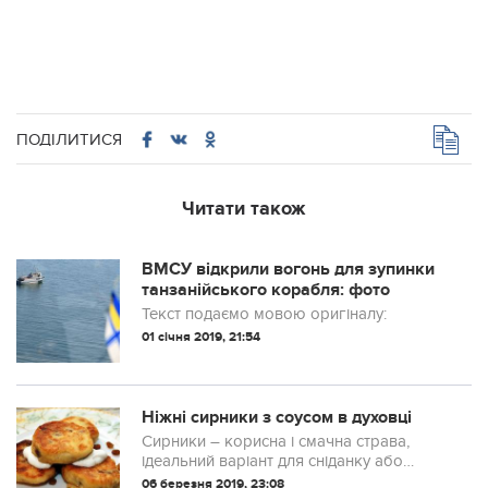
ПОДІЛИТИСЯ
Читати також
ВМСУ відкрили вогонь для зупинки
танзанійського корабля: фото
Текст подаємо мовою оригіналу:
01 січня 2019, 21:54
Ніжні сирники з соусом в духовці
Сирники – корисна і смачна страва,
ідеальний варіант для сніданку або
вечері. Класичний варіант смажиться на
06 березня 2019, 23:08