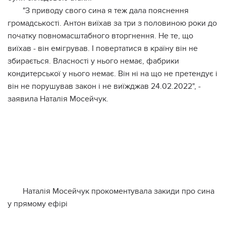
"З приводу свого сина я теж дала пояснення
громадськості. Антон виїхав за три з половиною роки до
початку повномасштабного вторгнення. Не те, що
виїхав - він емігрував. І повертатися в країну він не
збирається. Власності у нього немає, фабрики
кондитерської у нього немає. Він ні на що не претендує і
він не порушував закон і не виїжджав 24.02.2022", -
заявила Наталія Мосейчук.
Наталія Мосейчук прокоментувала закиди про сина
у прямому ефірі