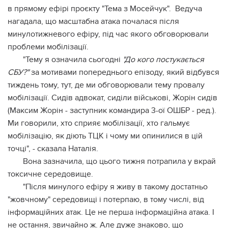
в прямому ефірі проєкту "Тема з Мосейчук". Ведуча
нагадала, що масштабна атака почалася після
минулотижневого ефіру, під час якого обговорювали
проблеми мобілізації.
"Тему я означила сьогодні
"До кого постукається
СБУ?"
за мотивами попереднього епізоду, який відбувся
тиждень тому, тут, де ми обговорювали тему провалу
мобілізації. Сидів адвокат, сиділи військові, Жорін сидів
(Максим Жорін - заступник командира 3-ої ОШБР - ред.).
Ми говорили, хто сприяє мобілізації, хто гальмує
мобілізацію, як діють ТЦК і чому ми опинилися в цій
точці", - сказала Наталія.
Вона зазначила, що цього тижня потрапила у вкрай
токсичне середовище.
"Після минулого ефіру я живу в такому достатньо
"жовчному" середовищі і потерпаю, в тому числі, від
інформаційних атак. Це не перша інформаційна атака. І
не остання, звичайно ж. Але дуже знаково, що