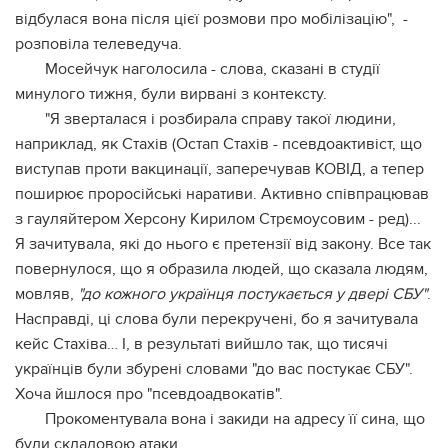
відбулася вона після цієї розмови про мобілізацію", -
розповіла телеведуча.
Мосейчук наголосила - слова, сказані в студії
минулого тижня, були вирвані з контексту.
"Я зверталася і розбирала справу такої людини,
наприклад, як Стахів (Остап Стахів - псевдоактивіст, що
виступав проти вакцинації, заперечував КОВІД, а тепер
поширює проросійські наративи. Активно співпрацював
з гауляйтером Херсону Кирилом Стрємоусовим - ред)...
Я зачитувала, які до нього є претензії від закону. Все так
повернулося, що я образила людей, що сказала людям,
мовляв,
"до кожного українця постукається у двері СБУ"
.
Насправді, ці слова були перекручені, бо я зачитувала
кейс Стахіва… І, в результаті вийшло так, що тисячі
українців були збурені словами "до вас постукає СБУ".
Хоча йшлося про "псевдоадвокатів".
Прокоментувала вона і закиди на адресу її сина, що
були складовою атаки.