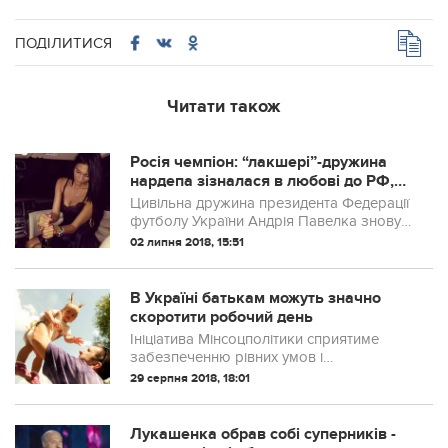
ПОДІЛИТИСЯ
Читати також
Росія чемпіон: “лакшері”-дружина
нардепа зізналася в любові до РФ,
ви закипите від злості
Цивільна дружина президента Федерації
футболу України Андрія Павелка знову
потрапила в скандал
02 липня 2018, 15:51
В Україні батькам можуть значно
скоротити робочий день
Ініціатива Мінсоцполітики сприятиме
забезпеченню рівних умов і
можливостей для виконання батьками
29 серпня 2018, 18:01
своїх обовязків щодо виховання дітей і
догляду за ними.
Лукашенка обрав собі суперників -