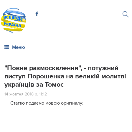
Меню
"Повне размосквлення", - потужний
виступ Порошенка на великій молитві
українців за Томос
14 жовтня 2018 р. 11:12
Статтю подаємо мовою оригіналу: