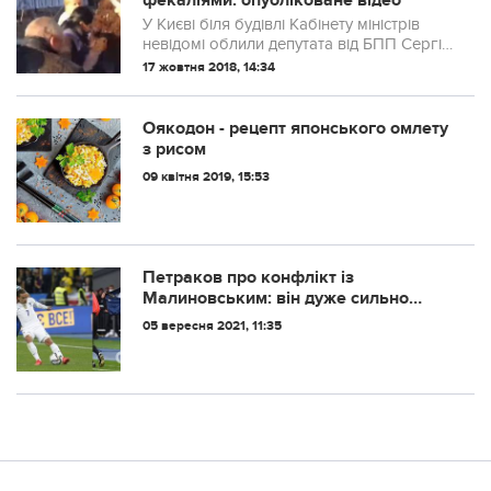
фекаліями: опубліковане відео
У Києві біля будівлі Кабінету міністрів
невідомі облили депутата від БПП Сергія
Капліна невідомою речовиною з
17 жовтня 2018, 14:34
неприємним запахом.
Оякодон - рецепт японського омлету
з рисом
09 квітня 2019, 15:53
Петраков про конфлікт із
Малиновським: він дуже сильно
образився. Я попросив вибачення
05 вересня 2021, 11:35