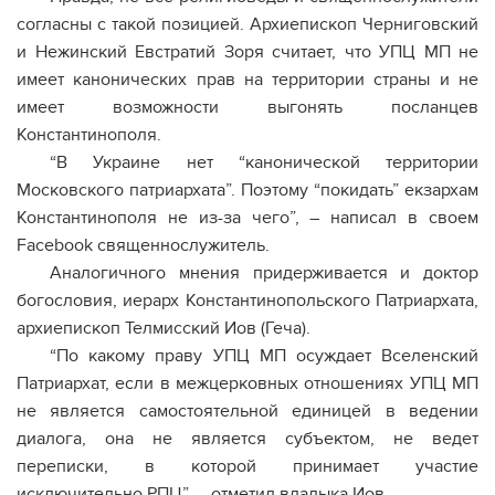
согласны с такой позицией. Архиепископ Черниговский
и Нежинский Евстратий Зоря считает, что УПЦ МП не
имеет канонических прав на территории страны и не
имеет возможности выгонять посланцев
Константинополя.
“В Украине нет “канонической территории
Московского патриархата”. Поэтому “покидать” екзархам
Константинополя не из-за чего”, – написал в своем
Facebook священнослужитель.
Аналогичного мнения придерживается и доктор
богословия, иерарх Константинопольского Патриархата,
архиепископ Телмисский Иов (Геча).
“По какому праву УПЦ МП осуждает Вселенский
Патриархат, если в межцерковных отношениях УПЦ МП
не является самостоятельной единицей в ведении
диалога, она не является субъектом, не ведет
переписки, в которой принимает участие
исключительно РПЦ”, – отметил владыка Иов.