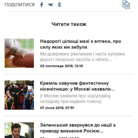
ПОДІЛИТИСЯ
Читати також
Недорогі цілющі мазі з аптеки, про
силу яких ми забули
Ми довіряємо рекламам і часто купуємо
дорогі лікарські засоби з нібито
«максимальної» ефективністю. У
02 листопада 2018, 12:10
фармацевтиці, як і в будь-якому іншому
бізнесі, чималу роль відіграє маркетинг,
упако...
Кремль озвучив фантастичну
нісенітницю: у Москві назвали
"причину" надання Томосу
У Москві заявили про корупційну
складову при наданні томосу
07 січня 2019, 07:51
Зеленський звернувся до нації з
приводу визнання Росією
"незалежності" ОРДЛО та "підколов