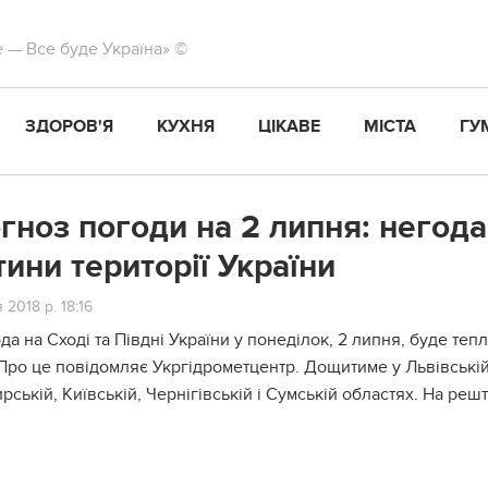
те — Все буде Україна» ©
ЗДОРОВ'Я
КУХНЯ
ЦІКАВЕ
МІСТА
ГУ
гноз погоди на 2 липня: негода 
тини території України
 2018 р. 18:16
да на Сході та Півдні України у понеділок, 2 липня, буде тепл
Про це повідомляє Укргідрометцентр. Дощитиме у Львівській,
ській, Київській, Чернігівській і Сумській областях. На решт