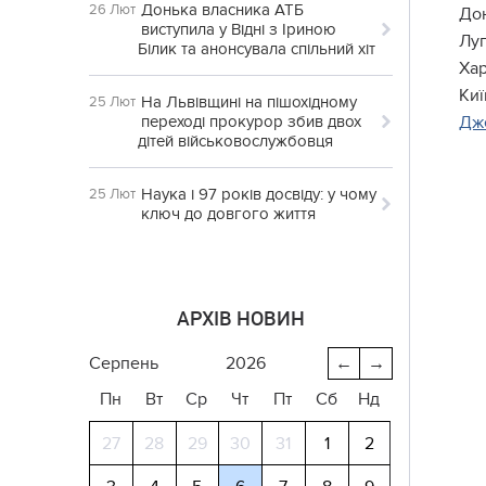
Донька власника АТБ
26 Лют
Дон
виступила у Відні з Іриною
Луг
Білик та анонсувала спільний хіт
Хар
Киї
На Львівщині на пішохідному
25 Лют
переході прокурор збив двох
Дж
дітей військовослужбовця
Наука і 97 років досвіду: у чому
25 Лют
ключ до довгого життя
АРХІВ НОВИН
серпень
2026
←
→
Пн
Вт
Ср
Чт
Пт
Сб
Нд
27
28
29
30
31
1
2