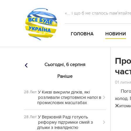
«... і що б не сталось пам'ятай
ГОЛОВНА
НОВИНИ
Про
Сьогодні,
6 серпня
час
Раніше
01 липня
Пого
У Києві викрили ділків, які
28 Лют
розливали спиртовмісні напої в
холод. 
промислових масштабах
Житомир
У Верховній Раді готують
28 Лют
реформу підтримки сімей з
дітьми з інвалідністю