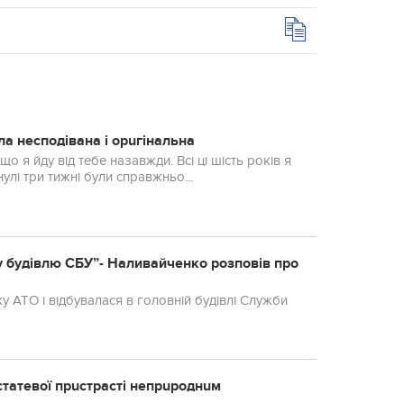
ла несподівана і орuгінальна
о я йду від тебе назавжди. Всі ці шість років я
улі три тижні були справжньо...
 у будівлю СБУ”- Наливайченко розповів про
 АТО і відбувалася в головній будівлі Служби
статевої прuстрасті непрuроднuм