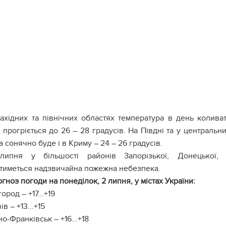
ахідних та північних областях температура в день коливат
 прогріється до 26 – 28 градусів. На Півдні та у центральн
а сонячно буде і в Криму – 24 – 26 градусів.
липня у більшості районів Запорізької, Донецької, Д
атиметься надзвичайна пожежна небезпека.
гноз погоди на понеділок, 2 липня, у містах України:
ород – +17...+19
ів – +13...+15
но-Франківськ – +16...+18