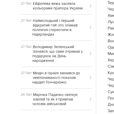
Тер
Ейфелева вежа засяяла
27 Лют
кольорами прапора України
Чер
Хме
Наймолодший і перший
27 Лют
Луц
відкритий гей: хто зламав
Рів
політичні стереотипи в
Нідерландах
Жит
Він
Володимир Зеленський
27 Лют
Оде
зізнався, що саме отримав у
Мик
подарунок на День
Хер
народження
Сім
Кро
Міндіч в Ізраїлі змінився до
27 Лют
невпізнаваності показав
Чер
нардеп Гончаренко.
Чер
Сум
Марічка Падалко святкує
26 Лют
Пол
ювілей та як її привітав
чоловік-військовий
Дні
Зап