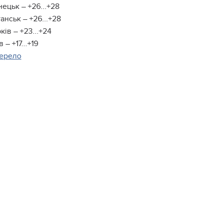
ецьк – +26...+28
анськ – +26...+28
ків – +23...+24
в – +17...+19
ерело