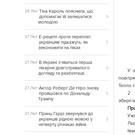
Тіна Кароль пояснила, що
28 Лют
допомагає їй залишатися
молодою
Е-рецепт проти переплат:
27 Лют
українцям підкажуть, як
зекономити на ліках
В Україні з’явиться перша
27 Лют
лікарня довготривалого
У з
догляду та реабілітації
повітря
Тепло т
Актор Роберт Де Ніро знову
27 Лют
2 
пройшовся по Дональду
Трампу
зберіг
Про
Принц Гаррі звернувся до
27 Лют
Ужг
українців рідною мовою у
Льв
четверту річницю війни.
Іва