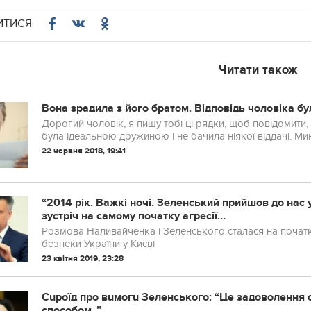
ИТИСЯ
Читати також
Вона зрадила з його братом. Відповідь чоловіка бу
Дорогий чоловік, я пишу тобі ці рядки, щоб повідомити, щ
була ідеальною дружиною і не бачила ніякої віддачі. Мин
22 червня 2018, 19:41
“2014 рік. Важкі ночі. Зеленський прийшов до нас
зустріч на самому початку агресії…
Розмова Наливайченка і Зеленського сталася на початку
безпеки України у Києві
23 квітня 2019, 23:28
Сuроїд про вuмогu Зеленського: “Це задоволення 
способом..”