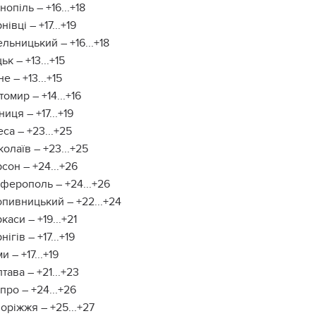
нопіль – +16...+18
нівці – +17...+19
льницький – +16...+18
ьк – +13...+15
не – +13...+15
омир – +14...+16
ниця – +17...+19
са – +23...+25
олаїв – +23...+25
сон – +24...+26
ферополь – +24...+26
пивницький – +22...+24
каси – +19...+21
нігів – +17...+19
и – +17...+19
тава – +21...+23
про – +24...+26
оріжжя – +25...+27