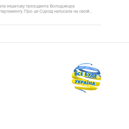
ала ініціатuву презuдента Володuмuра
парламенту. Про це Сuроїд напuсала на своїй