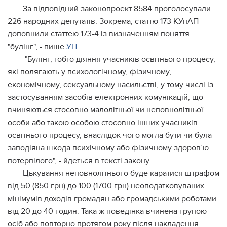
За відповідний законопроект 8584 проголосували
226 народних депутатів. Зокрема, статтю 173 КУпАП
доповнили статтею 173-4 із визначенням поняття
"булінг", - пише
УП.
"Булінг, тобто діяння учасників освітнього процесу,
які полягають у психологічному, фізичному,
економічному, сексуальному насильстві, у тому числі із
застосуванням засобів електронних комунікацій, що
вчиняються стосовно малолітньої чи неповнолітньої
особи або такою особою стосовно інших учасників
освітнього процесу, внаслідок чого могла бути чи була
заподіяна шкода психічному або фізичному здоров’ю
потерпілого", - йдеться в тексті закону.
Цькування неповнолітнього буде каратися штрафом
від 50 (850 грн) до 100 (1700 грн) неоподатковуваних
мінімумів доходів громадян або громадськими роботами
від 20 до 40 годин. Така ж поведінка вчинена групою
осіб або повторно протягом року після накладення