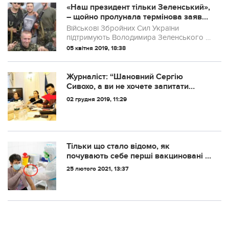
«Наш президент тільки Зеленський»,
– щойно пролунала термінова заява
військових (ВlДЕО)
Військові Збройних Сил України
підтримують Володимира Зеленського і
більше не уявляють можливим, щоб
05 квітня 2019, 18:38
Петро Порошенко був
Головнокомандувачем ще 5 років. Про
це на всю країну заявив кап...
Журналіст: “Шановний Сергію
Сивохо, а ви не хочете запитати
Наталію Королевську про те, як вона
02 грудня 2019, 11:29
разом зі своїм чоловіком Юрієм
Солодом заробляла на війні?”
Тільки що стало відомо, як
почувають себе перші вакциновані в
Україні після індійської вакцини
25 лютого 2021, 13:37