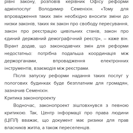
рівні закону, розповів керівник Офісу реформи
адмінпослуг Володимир Семеніхін. «Тому для
впровадження таких змін необхідно вносити зміни до
низки законів, таких як закон про свободу пересування,
закон про реєстрацію цивільних станів, закон про
єдиний державний демографічний реєстр», – каже він.
Вірант додав, що законодавчих змін для реформи
недостатньо: потрібна подальша координація між
держорганами, впровадження електронних
інструментів, взаємодія між реєстрами.
Після запуску реформи надання таких послуг у
пологових будинках буде безплатним для громадян,
зазначив Семеніхін.
Критика законопроекту
Водночас, законопроект зіштовхнувся з певною
критикою. Так, Центр інформації про права людини
(ЦІПЛ) вважає, що документ має ризики для прав
власників житла, а також переселенців.