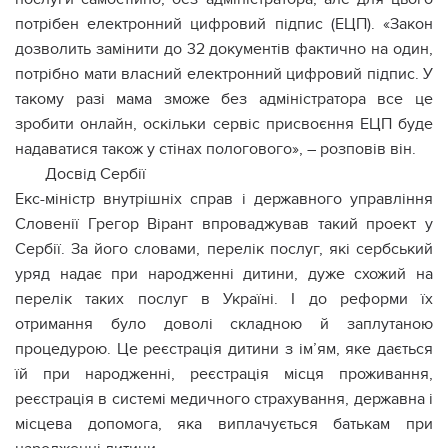
потрібен електронний цифровий підпис (ЕЦП). «Закон
дозволить замінити до 32 документів фактично на один,
потрібно мати власний електронний цифровий підпис. У
такому разі мама зможе без адміністратора все це
зробити онлайн, оскільки сервіс присвоєння ЕЦП буде
надаватися також у стінах пологового», – розповів він.
Досвід Сербії
Екс-міністр внутрішніх справ і державного управління
Словенії Грегор Вірант впроваджував такий проект у
Сербії. За його словами, перелік послуг, які сербський
уряд надає при народженні дитини, дуже схожий на
перелік таких послуг в Україні. І до реформи їх
отримання було доволі складною й заплутаною
процедурою. Це реєстрація дитини з ім’ям, яке дається
їй при народженні, реєстрація місця проживання,
реєстрація в системі медичного страхування, державна і
місцева допомога, яка виплачується батькам при