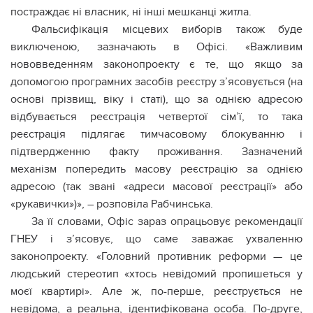
постраждає ні власник, ні інші мешканці житла.
Фальсифікація місцевих виборів також буде
виключеною, зазначають в Офісі. «Важливим
нововведенням законопроекту є те, що якщо за
допомогою програмних засобів реєстру з’ясовується (на
основі прізвищ, віку і статі), що за однією адресою
відбувається реєстрація четвертої сім’ї, то така
реєстрація підлягає тимчасовому блокуванню і
підтвердженню факту проживання. Зазначений
механізм попередить масову реєстрацію за однією
адресою (так звані «адреси масової реєстрації» або
«рукавички»)», – розповіла Рабчинська.
За її словами, Офіс зараз опрацьовує рекомендації
ГНЕУ і з’ясовує, що саме заважає ухваленню
законопроекту. «Головний противник реформи — це
людський стереотип «хтось невідомий пропишеться у
моєї квартирі». Але ж, по-перше, реєструється не
невідома, а реальна, ідентифікована особа. По-друге,