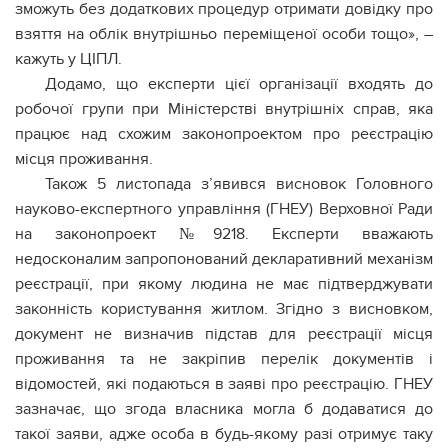
зможуть без додаткових процедур отримати довідку про
взяття на облік внутрішньо переміщеної особи тощо», –
кажуть у ЦІПЛ.
Додамо, що експерти цієї організації входять до
робочої групи при Міністерстві внутрішніх справ, яка
працює над схожим законопроектом про реєстрацію
місця проживання.
Також 5 листопада з’явився висновок Головного
науково-експертного управління (ГНЕУ) Верховної Ради
на законопроект №9218. Експерти вважають
недосконалим запропонований декларативний механізм
реєстрації, при якому людина не має підтверджувати
законність користування житлом. Згідно з висновком,
документ не визначив підстав для реєстрації місця
проживання та не закріпив перелік документів і
відомостей, які подаються в заяві про реєстрацію. ГНЕУ
зазначає, що згода власника могла б додаватися до
такої заяви, адже особа в будь-якому разі отримує таку