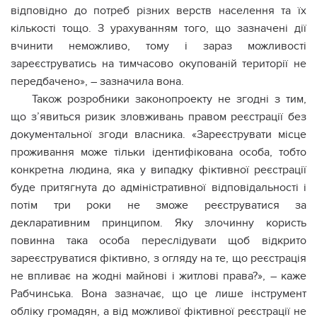
відповідно до потреб різних верств населення та їх
кількості тощо. З урахуванням того, що зазначені дії
вчинити неможливо, тому і зараз можливості
зареєструватись на тимчасово окупованій території не
передбачено», – зазначила вона.
Також розробники законопроекту не згодні з тим,
що з’явиться ризик зловживань правом реєстрації без
документальної згоди власника. «Зареєструвати місце
проживання може тільки ідентифікована особа, тобто
конкретна людина, яка у випадку фіктивної реєстрації
буде притягнута до адміністративної відповідальності і
потім три роки не зможе реєструватися за
декларативним принципом. Яку злочинну користь
повинна така особа переслідувати щоб відкрито
зареєструватися фіктивно, з огляду на те, що реєстрація
не впливає на жодні майнові і житлові права?», – каже
Рабчинська. Вона зазначає, що це лише інструмент
обліку громадян, а від можливої фіктивної реєстрації не