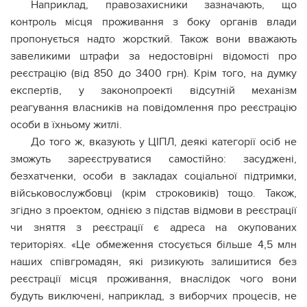
Наприклад, правозахисники зазначають, що
контроль місця проживання з боку органів влади
пропонується надто жорсткий. Також вони вважають
завеликими штрафи за недостовірні відомості про
реєстрацію (від 850 до 3400 грн). Крім того, на думку
експертів, у законопроекті відсутній механізм
реагування власників на повідомлення про реєстрацію
особи в їхньому житлі.
До того ж, вказують у ЦІПЛ, деякі категорії осіб не
зможуть зареєструватися самостійно: засуджені,
безхатченки, особи в закладах соціальної підтримки,
військовослужбовці (крім строковиків) тощо. Також,
згідно з проектом, однією з підстав відмови в реєстрації
чи зняття з реєстрації є адреса на окупованих
територіях. «Це обмеження стосується більше 4,5 млн
наших співгромадян, які ризикують залишитися без
реєстрації місця проживання, внаслідок чого вони
будуть виключені, наприклад, з виборчих процесів, не