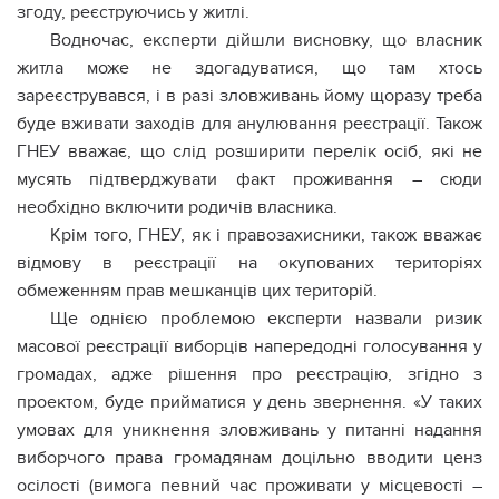
згоду, реєструючись у житлі.
Водночас, експерти дійшли висновку, що власник
житла може не здогадуватися, що там хтось
зареєструвався, і в разі зловживань йому щоразу треба
буде вживати заходів для анулювання реєстрації. Також
ГНЕУ вважає, що слід розширити перелік осіб, які не
мусять підтверджувати факт проживання – сюди
необхідно включити родичів власника.
Крім того, ГНЕУ, як і правозахисники, також вважає
відмову в реєстрації на окупованих територіях
обмеженням прав мешканців цих територій.
Ще однією проблемою експерти назвали ризик
масової реєстрації виборців напередодні голосування у
громадах, адже рішення про реєстрацію, згідно з
проектом, буде прийматися у день звернення. «У таких
умовах для уникнення зловживань у питанні надання
виборчого права громадянам доцільно вводити ценз
осілості (вимога певний час проживати у місцевості –