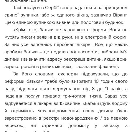
народженні дитини.
Такі послуги в Сербії тепер надаються за принципом
єдиної зупинки, або ж єдиного вікна, зазначив Вірант.
Цією єдиною зупинкою визначили пологовий будинок.
«Крім того, батьки не заповнюють форми. Вони не
мусять писати заяв ні від руки, ні в електронній формі.
За них усе заповнює персонал лікарні. Все, що мають
зробити батьки – це подати свої паспорти, вибрати ім’я
дитини і визначити адресу реєстрації дитини, якщо вони
зареєстровані в різних місцях», – зазначив фахівець.
За його словами, експерти підрахували, що до
реформи батькам треба було витратити 10 годин свого
часу, відвідати п’ять держустанов від 8 до 11 разів, а
надання послуг тривало три-чотири тижні. Зараз усе
відбувається в лікарні за 15 хвилин. «Батьки їдуть додому
й отримують sms-повідомлення: вашу дитину було
зареєстровано в реєстрі новонароджених / за певною
адресою, ви отримали допомогу у зв’язку з