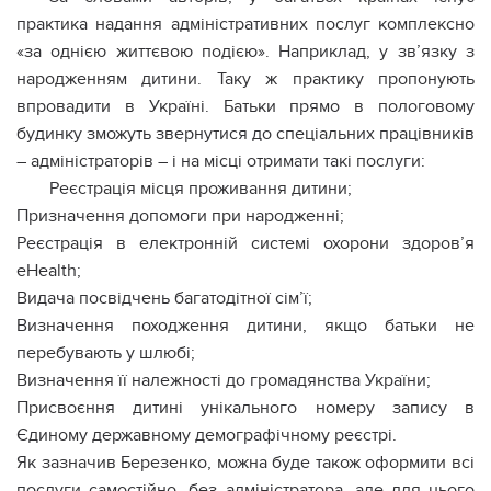
практика надання адміністративних послуг комплексно
«за однією життєвою подією». Наприклад, у зв’язку з
народженням дитини. Таку ж практику пропонують
впровадити в Україні. Батьки прямо в пологовому
будинку зможуть звернутися до спеціальних працівників
– адміністраторів – і на місці отримати такі послуги:
Реєстрація місця проживання дитини;
Призначення допомоги при народженні;
Реєстрація в електронній системі охорони здоров’я
eHealth;
Видача посвідчень багатодітної сім’ї;
Визначення походження дитини, якщо батьки не
перебувають у шлюбі;
Визначення її належності до громадянства України;
Присвоєння дитині унікального номеру запису в
Єдиному державному демографічному реєстрі.
Як зазначив Березенко, можна буде також оформити всі
послуги самостійно, без адміністратора, але для цього