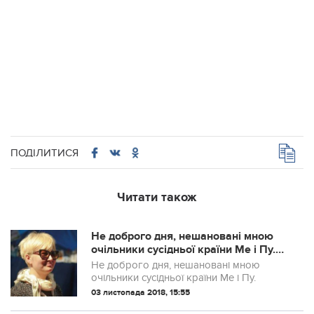
ПОДІЛИТИСЯ
Читати також
Не доброго дня, нешановані мною
очільники сусідньої країни Ме і Пу.
Вас спіткало лихо.
Не доброго дня, нешановані мною
очільники сусідньої країни Ме і Пу.
03 листопада 2018, 15:55