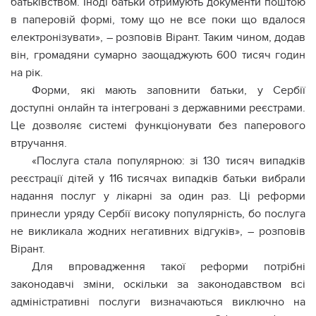
батьківством. Іноді батьки отримують документи поштою
в паперовій формі, тому що не все поки що вдалося
електронізувати», – розповів Вірант. Таким чином, додав
він, громадяни сумарно заощаджують 600 тисяч годин
на рік.
Форми, які мають заповнити батьки, у Сербії
доступні онлайн та інтегровані з державними реєстрами.
Це дозволяє системі функціонувати без паперового
втручання.
«Послуга стала популярною: зі 130 тисяч випадків
реєстрації дітей у 116 тисячах випадків батьки вибрали
надання послуг у лікарні за один раз. Ці реформи
принесли уряду Сербії високу популярність, бо послуга
не викликала жодних негативних відгуків», – розповів
Вірант.
Для впровадження такої реформи потрібні
законодавчі зміни, оскільки за законодавством всі
адміністративні послуги визначаються виключно на