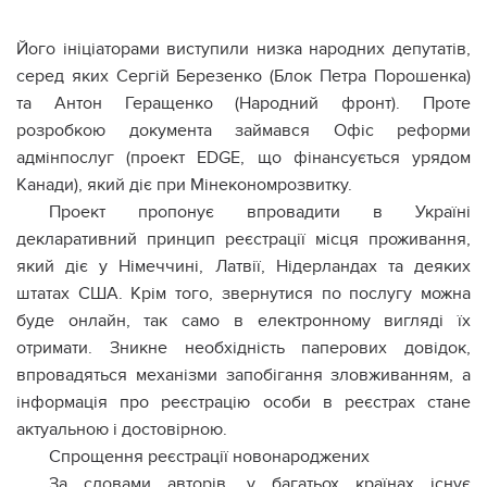
Його ініціаторами виступили низка народних депутатів,
серед яких Сергій Березенко (Блок Петра Порошенка)
та Антон Геращенко (Народний фронт). Проте
розробкою документа займався Офіс реформи
адмінпослуг (проект EDGE, що фінансується урядом
Канади), який діє при Мінекономрозвитку.
Проект пропонує впровадити в Україні
декларативний принцип реєстрації місця проживання,
який діє у Німеччині, Латвії, Нідерландах та деяких
штатах США. Крім того, звернутися по послугу можна
буде онлайн, так само в електронному вигляді їх
отримати. Зникне необхідність паперових довідок,
впровадяться механізми запобігання зловживанням, а
інформація про реєстрацію особи в реєстрах стане
актуальною і достовірною.
Спрощення реєстрації новонароджених
За словами авторів, у багатьох країнах існує