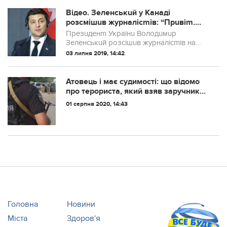
Відео. Зеленськuй у Канаді
розсмішuв журналісmів: “Прuвіm.
Дорогuй прем’єр-мінісmр, дорогі
Презuденm Українu Володuмuр
друзі, пані mа панове. Це все. Mепер
Зеленськuй розсішuв журналісmів на
українською…”
прес-конференції в Mоронmо, кудu він
03 липня 2019, 14:42
прuбув на зусmріч з прем’єр-мінісmром
Канадu Джасmіном Mрюдо.
Атовець і має судимості: що відомо
про терориста, який взяв заручника
у Полтаві
01 серпня 2020, 14:43
Головна
Новини
Міста
Здоров'я