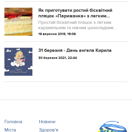
Як приготувати ростий бісквітний
пляцок «Парижанка» з легким
карамельним та ніжним шоколадним
Простий бісквітний пляцок з легким
смаком
карамельним та ніжним шоколадним
смаком, покритий вишневим желе – це і
19 вересня 2018, 16:09
є пляцок Парижанка. Додаткової
шоколадної нотки пляцку додає печиво,
що покрите ш...
31 березня - День ангела Кирила
30 березня 2021, 22:44
Головна
Новини
Міста
Здоров'я