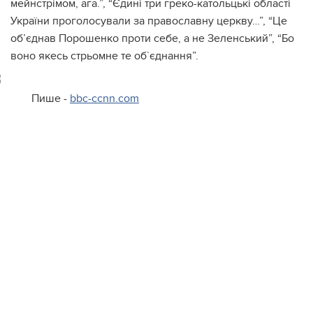
мейнстрімом, ага.”, “Єдині три греко-катольцькі області
України проголосували за православну церкву…”, “Це
об’єднав Порошенко проти себе, а не Зеленський”, “Бо
воно якесь стрьомне те об`єднання”.
Пише -
bbc-ccnn.com