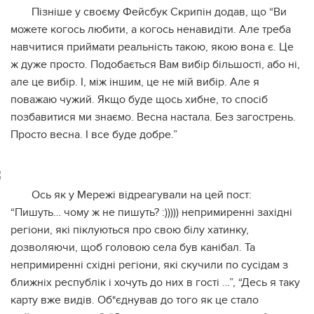
Пізніше у своєму Фейсбук Скрипін додав, що “Ви
можете когось любити, а когось ненавидіти. Але треба
навчитися приймати реальність такою, якою вона є. Це
ж дуже просто. Подобається Вам вибір більшості, або ні,
але це вибір. І, між іншим, це не мій вибір. Але я
поважаю чужий. Якщо буде щось хибне, то спосіб
позбавитися ми знаємо. Весна настала. Без загострень.
Просто весна. І все буде добре.”
Ось як у Мережі відреагували на цей пост:
“Пишуть… чому ж не пишуть? :))))) непримиренні західні
регіони, які піклуються про свою білу хатинку,
дозволяючи, щоб головою села був канібал. Та
непримиренні східні регіони, які скучили по сусідам з
ближніх республік і хочуть до них в гості …”, “Десь я таку
карту вже видів. Об*єднував до того як це стало