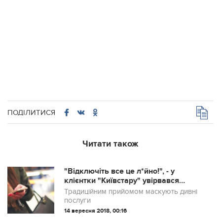
ПОДІЛИТИСЯ
Читати також
"Відключіть все це л*йно!", - у
клієнтки "Київстару" увірвався
терпець, дівчину обібрали до нитки
Традиційним прийомом маскують дивні
послуги
14 вересня 2018, 00:16