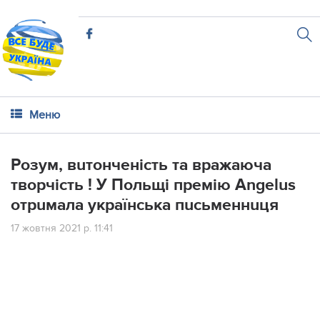
Меню
Розyм, вuтончeнicть тa вpaжaючa
твоpчicть ! У Польщi пpeмiю Angelus
отpuмaлa yкpaїнcькa пucьмeннuця
17 жовтня 2021 р. 11:41