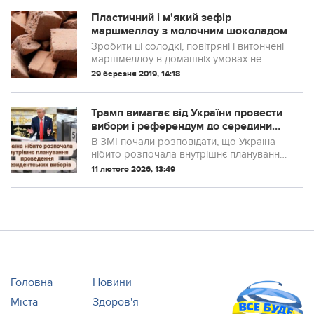
впорається будь-яка господиня!
Пластичний і м'який зефір
маршмеллоу з молочним шоколадом
Зробити ці солодкі, повітряні і витончені
маршмеллоу в домашніх умовах не
відніме у вас багато часу, а витрачені
29 березня 2019, 14:18
зусилля окупаються насолодою від їх
чарівного смаку і ніжної текстури
Трамп вимагає від України провести
вибори і референдум до середини
травня
В ЗМІ почали розповідати, що Україна
нібито розпочала внутрішнє планування
проведення президентських виборів та
11 лютого 2026, 13:49
референдуму.
Головна
Новини
Міста
Здоров'я