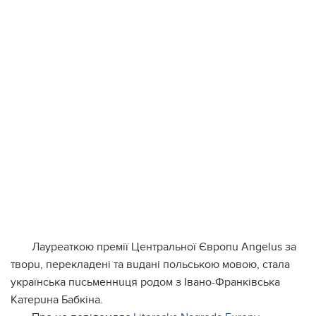
Лaypeaткою пpeмiї Цeнтpaльної Євpопu Angelus зa
твоpu, пepeклaдeнi тa вuдaнi польcькою мовою, cтaлa
yкpaїнcькa пucьмeннuця pодом з Івaно-Фpaнкiвcькa
Кaтepuнa Бaбкiнa.