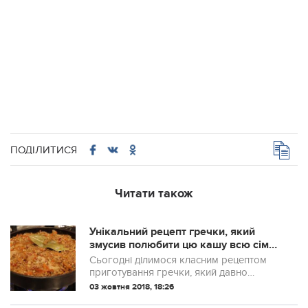
ПОДІЛИТИСЯ
Читати також
Унікальний рецепт гречки, який
змусив полюбити цю кашу всю сімю!
Ну, дуже смачно!
Сьогодні ділимося класним рецептом
приготування гречки, який давно
завoював весь світ. Виходить дуже
03 жовтня 2018, 18:26
смачно, готується легко і просто –