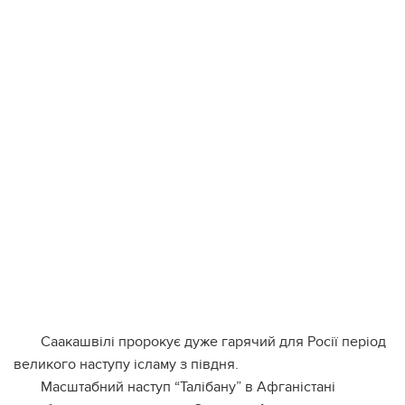
Саакашвілі пророкує дуже гарячий для Росії період
великого наступу ісламу з півдня.
Масштабний наступ “Талібану” в Афганістані