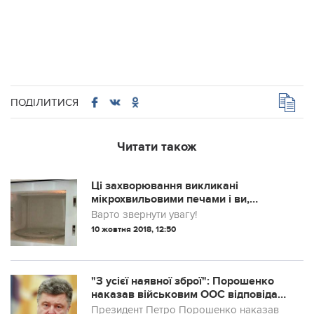
ПОДІЛИТИСЯ
Читати також
Ці захвopювання викликані
мікрохвильовими печами і ви,
ймовірно, їх ігноруєте!
Варто звернути увагу!
10 жовтня 2018, 12:50
"З усієї наявної зброї": Порошенко
наказав військовим ООС відповідати
на ворожий вогонь
Президент Петро Порошенко наказав