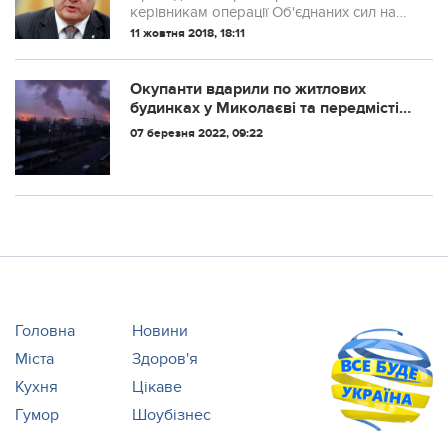
керівникам операції Об'єднаних сил на
Донбасі в якості вогню у відповідь
11 жовтня 2018, 18:11
застосовувати всі підпорядковані їм сили
і засоби. Про це він сказав на зустрічі...
Окупанти вдарили по житлових
будинках у Миколаєві та передмісті
реактивними снарядами
07 березня 2022, 09:22
Головна
Новини
Міста
Здоров'я
Кухня
Цікаве
Гумор
Шоубізнес