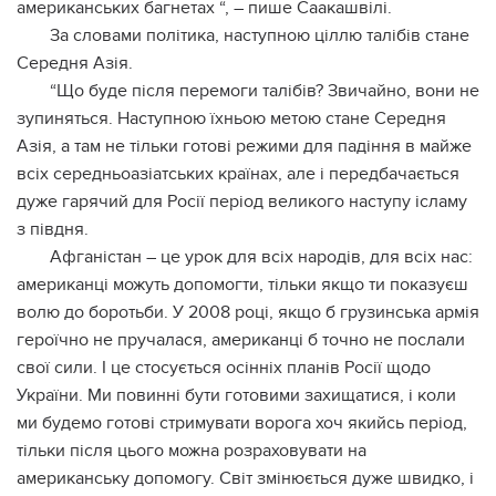
американських багнетах “, – пише Саакашвілі.
За словами політика, наступною ціллю талібів стане
Середня Азія.
“Що буде після перемоги талібів? Звичайно, вони не
зупиняться. Наступною їхньою метою стане Середня
Азія, а там не тільки готові режими для падіння в майже
всіх середньоазіатських країнах, але і передбачається
дуже гарячий для Росії період великого наступу ісламу
з півдня.
Афганістан – це урок для всіх народів, для всіх нас:
американці можуть допомогти, тільки якщо ти показуєш
волю до боротьби. У 2008 році, якщо б грузинська армія
героїчно не пручалася, американці б точно не послали
свої сили. І це стосується осінніх планів Росії щодо
України. Ми повинні бути готовими захищатися, і коли
ми будемо готові стримувати ворога хоч якийсь період,
тільки після цього можна розраховувати на
американську допомогу. Світ змінюється дуже швидко, і