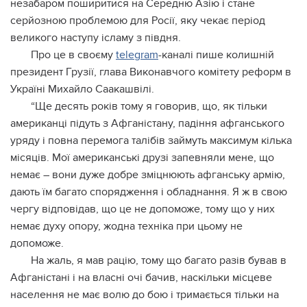
незабаром поширитися на Середню Азію і стане
серйозною проблемою для Росії, яку чекає період
великого наступу ісламу з півдня.
Про це в своєму
telegram
-каналі пише колишній
президент Грузії, глава Виконавчого комітету реформ в
Україні Михайло Саакашвілі.
“Ще десять років тому я говорив, що, як тільки
американці підуть з Афганістану, падіння афганського
уряду і повна перемога талібів займуть максимум кілька
місяців. Мої американські друзі запевняли мене, що
немає – вони дуже добре зміцнюють афганську армію,
дають їм багато спорядження і обладнання. Я ж в свою
чергу відповідав, що це не допоможе, тому що у них
немає духу опору, жодна техніка при цьому не
допоможе.
На жаль, я мав рацію, тому що багато разів бував в
Афганістані і на власні очі бачив, наскільки місцеве
населення не має волю до бою і тримається тільки на