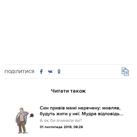
ПОДІЛИТИСЯ
Читати також
Син привів мамі наречену: мовляв,
будуть жити у неї. Мудра відповідь
матері вразила усіх
А як би вчинили ви?
01 листопада 2018, 09:29