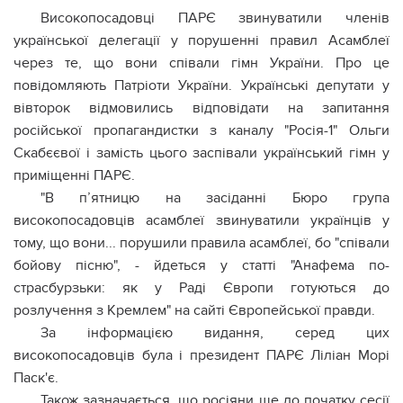
Високопосадовці ПАРЄ звинуватили членів
української делегації у порушенні правил Асамблеї
через те, що вони співали гімн України. Про це
повідомляють Патріоти України. Українські депутати у
вівторок відмовились відповідати на запитання
російської пропагандистки з каналу "Росія-1" Ольги
Скабєєвої і замість цього заспівали український гімн у
приміщенні ПАРЄ.
"В п’ятницю на засіданні Бюро група
високопосадовців асамблеї звинуватили українців у
тому, що вони... порушили правила асамблеї, бо "співали
бойову пісню", - йдеться у статті "Анафема по-
страсбурзьки: як у Раді Європи готуються до
розлучення з Кремлем" на сайті Європейської правди.
За інформацією видання, серед цих
високопосадовців була і президент ПАРЄ Ліліан Морі
Паск'є.
Також зазначається, що росіяни ще до початку сесії