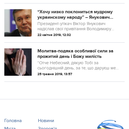
“Хочу низко поклониться мудрому
украинскому народу” – Янукович
привітав Зеленського з перемогою
Президент-утікач Віктор Янукович
на виборах.
надіслав свої привітання Володимиру
Зеленському з перемогою на виборах
22 квітня 2019, 12:32
президента України. Про це заявив
прес-секретар Януковича Юрій Кірасір.
Подаємо...
Молитва-подяка особливої сили за
прожитий день і Божу милість
“Отче Небесний, дякую Тобі за
сьогоднішній день, за те, що даруєш мені
цей вечір, аби я міг знову зустрітися з
25 травня 2019, 13:57
Тобою.
Головна
Новини
Міста
Здоров'я