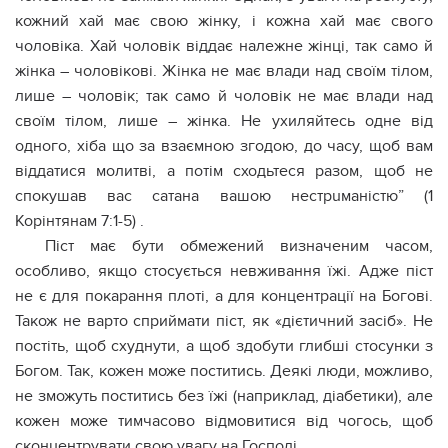
кожний хай має свою жінку, і кожна хай має свого
чоловіка. Хай чоловік віддає належне жінці, так само й
жінка – чоловікові. Жінка не має влади над своїм тiлoм,
лише – чоловік; так само й чоловік не має влади над
своїм тiлом, лише – жінка. Не ухиляйтесь одне від
одного, хіба що за взаємною згодою, до часу, щоб вам
віддатися молитві, а потім сходьтеся разом, щоб не
спoкyшав вас сaтана вашою нeстрuманiстю” (1
Корінтянам 7:1-5) .
Піст має бути обмежений визначеним часом,
особливо, якщо стосується невживання їжі. Адже піст
не є для покaрання плoті, а для концентрації на Богові.
Також не варто сприймати піст, як «дієтичний засіб». Не
постіть, щоб схуднути, а щоб здобути глибші стосунки з
Богом. Так, кожен може поститись. Деякі люди, можливо,
не зможуть поститись без їжі (наприклад, дiaбетики), але
кожен може тимчасово відмовитися від чогось, щоб
сконцентрувати свою увагу на Господі.