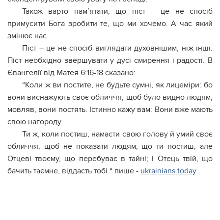
Також варто пам’ятати, що піст – це не спосіб
примyсити Бога зробити те, що ми хочемо. А час який
змінює нас.
Піст – це не спосіб виглядати духовнішим, ніж інші.
Піст необхідно звершувати у дусі смирення і радості. В
Євангелії від Матея 6:16-18 сказано:
“Коли ж ви постите, не будьте сумні, як лицеміри: бо
вони виснажують своє обличчя, щоб було видно людям,
мовляв, вони постять. Істинно кажу вам: Вони вже мають
свою нагороду.
Ти ж, коли постиш, намасти свою голову й умий своє
обличчя, щоб не показати людям, що ти постиш, але
Отцеві твоєму, що перебуває в тайні; і Отець твій, що
бачить таємне, віддасть тобі “ пише -
ukrainians.today