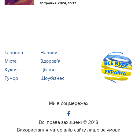
Свириденко скасовує наказ про
16 травня 2024, 16:17
бронювання працівників Glovo, Favbet
Tech та інших.
Головна
Новини
Міста
Здоров'я
Кухня
Цікаве
Гумор
Шоубізнес
Ми в соцмережах
Всі права захищені ©
2018
Використання матеріалів сайту лише за умови