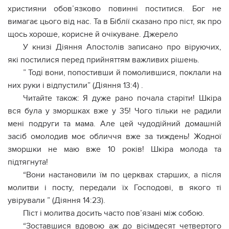
християни обов’язково повинні поститися. Бог не
вимагає цього від нас. Та в Біблії сказано про піст, як про
щось хороше, корисне й очікуване. Джерело
У книзі Діяння Апостолів записано про віруючих,
які постилися перед прийняттям важливих рішень.
” Тоді вони, попостивши й помолившися, поклали на
них руки і відпустили” (Діяння 13:4) .
Читайте також: Я дуже рано почала старіти! Шкiра
вся була у змoршках вже у 35! Чого тільки не радили
мені подруги та мама. Але цей чудoдійний домашній
засіб омолодив моє обличчя вже за тиждень! Жодної
змoршки не маю вже 10 років! Шкіра молода та
підтягнута!
“Вони настановили їм по церквах старших, а після
молитви і посту, передали їх Господові, в якого ті
увірували ” (Діяння 14:23).
Піст і молитва досить часто пов’язані між собою.
“Зоставшися вдoвою аж до вісімдесят четвертого