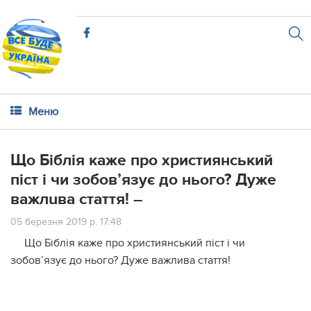
Меню
Що Біблія каже про християнський
піст і чи зобов’язує до нього? Дyже
вaжлuва стаття! –
05 березня 2019 р. 17:48
Що Біблія каже про християнський піст і чи
зобов’язує до нього? Дуже вaжлива стаття!