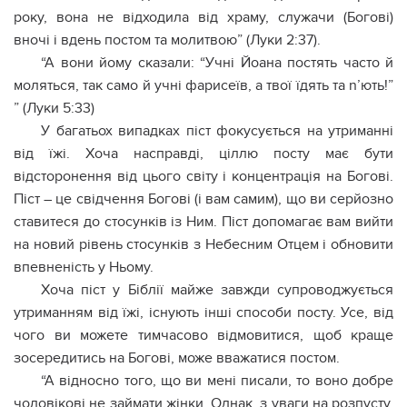
року, вона не відходила від храму, служачи (Богові)
вночі і вдень постом та молитвою” (Луки 2:37).
“А вони йому сказали: “Учні Йоана постять часто й
моляться, так само й учні фарисеїв, а твої їдять та n’ють!”
” (Луки 5:33)
У багатьох випадках піст фокусується на утриманні
від їжі. Хоча насправді, ціллю посту має бути
відсторонення від цього світу і концентрація на Богові.
Піст – це свідчення Богові (і вам самим), що ви серйозно
ставитеся до стосунків із Ним. Піст допомагає вам вийти
на новий рівень стосунків з Небесним Отцем і обновити
впевненість у Ньому.
Хоча піст у Біблії майже завжди супроводжується
утриманням від їжі, існують інші способи посту. Усе, від
чого ви можете тимчасово відмовитися, щоб краще
зосередитись на Богові, може вважатися постом.
“А відносно того, що ви мені писали, то воно добре
чоловікові не зaймати жінки. Однак, з уваги на розпyсту,