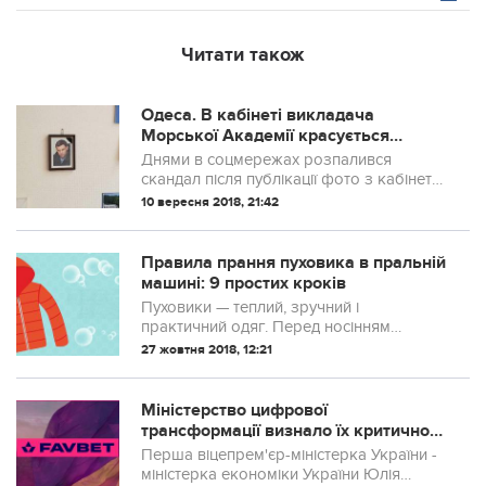
Читати також
Одеса. В кабінеті викладача
Морської Академії красується
портрет Захарченка.. Небайдужі
Днями в соцмережах розпалився
громадяни вирішили провідати
скандал після публікації фото з кабінету
фаната “ДНР”. Ось що з цього
заступника відділу практики Одеської
10 вересня 2018, 21:42
вийшло
національної Морської академії
Олександра Калініна.
Правила прання пуховика в пральній
машині: 9 простих кроків
Пуховики — теплий, зручний і
практичний одяг. Перед носінням
пуховик потрібно освіжити і випрати.
27 жовтня 2018, 12:21
Послуги хімчистки коштують недешево,
тому, щоб заощадити, його можна
почистити вдома. Але...
Міністерство цифрової
трансформації визнало їх критично
важливим, але щось пішло не так
Перша віцепрем'єр-міністерка України -
міністерка економіки України Юлія