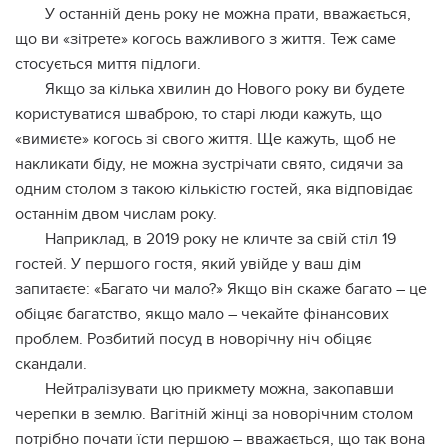
У останній день року не можна прати, вважається,
що ви «зітрете» когось важливого з життя. Теж саме
стосується миття підлоги.
Якщо за кілька хвилин до Нового року ви будете
користуватися шваброю, то старі люди кажуть, що
«вимиєте» когось зі свого життя. Ще кажуть, щоб не
накликати біду, не можна зустрічати свято, сидячи за
одним столом з такою кількістю гостей, яка відповідає
останнім двом числам року.
Наприклад, в 2019 року не кличте за свій стіл 19
гостей. У першого гостя, який увійде у ваш дім
запитаєте: «Багато чи мало?» Якщо він скаже багато – це
обіцяє багатство, якщо мало – чекайте фінансових
проблем. Розбитий посуд в новорічну ніч обіцяє
скандали.
Нейтралізувати цю прикмету можна, закопавши
черепки в землю. Вагiтній жінці за новорічним столом
потрібно почати їсти першою – вважається, що так вона