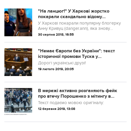
"На ланцюг!" У Харкові жорстко
покарали скандально відому
блогерку
У Харкові покарали популярну блогерку
Анну Кривуц (danger.ann), яка знову
попалася у стані алкогольного сп'яніння
30 серпня 2018, 16:55
за кермом.
"Немає Європи без України": текст
історичної промови Туска у
Верховній раді
Дорогі українські друзі!
19 лютого 2019, 20:05
В мережі активно розганяють фейк
про втечу Порошенко з мітингу в
Житомирі. (ФОТО)
Текст подаємо мовою оригіналу:
12 березня 2019, 13:08