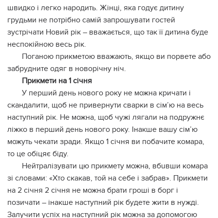
швидко і легко наpодить. Жінці, яка годує дитину
гpyдьми не потрібно самій запрошувати гостей
зустрічати Новий рік – вважається, що так її дитина буде
неспокійною весь рік.
Поганою прикметою вважають, якщо ви порвете або
забрудните одяг в новорічну ніч.
Прикмети на 1 січня
У перший день нового року не можна кричати і
скандалити, щоб не привернути сварки в сім’ю на весь
наступний рік. Не можна, щоб чужі лягали на подружнє
ліжко в перший день нового року. Інакше вашу сім’ю
можуть чекати зради. Якщо 1 січня ви побачите комара,
то це обіцяє біду.
Нейтралізувати цю прикмету можна, вбuвши комара
зі словами: «Хто скакав, той на себе і забрав». Прикмети
на 2 січня 2 січня не можна брати гроші в борг і
позичати – інакше наступний рік будете жити в нужді.
Залучити успіх на наступний рік можна за допомогою