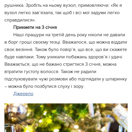
рушника. Зробіть на ньому вузол, примовляючи: «Як я
вузол легко зав’язала, так щоб і всі мої задуми легко
справдилися».
Прикмети на 3 січня
Наші пращури на третій день року ніколи не давали
в борг гроші своєму тезці. Вважалося, що можна віддати
своє везіння. Також було повір’я, що все, що ви скажете
буде навпаки. Тому уникали побажань здоров’я і удачі.
Вважається, що не бажано стригтися 3 січня, можна
втратити густоту волосся. Також не радили
підслуховувати чужі розмови або підглядати у шпаринку
– можна було позбутися слуху і зору.
Джерело