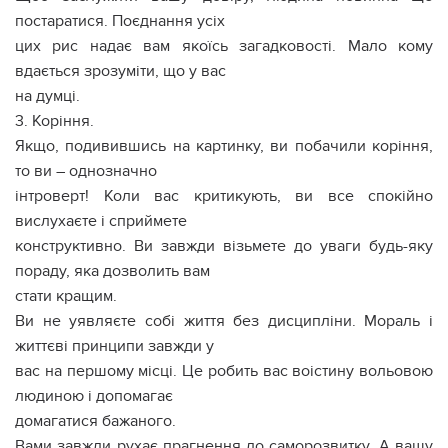
постаратися. Поєднання усіх
цих рис надає вам якоїсь загадковості. Мало кому
вдається зрозуміти, що у вас
на думці.
3. Коріння.
Якщо, подивившись на картинку, ви побачили коріння,
то ви – однозначно
інтроверт! Коли вас критикують, ви все спокійно
вислухаєте і сприймете
конструктивно. Ви завжди візьмете до уваги будь-яку
пораду, яка дозволить вам
стати кращим.
Ви не уявляєте собі життя без дисципліни. Мораль і
життєві принципи завжди у
вас на першому місці. Це робить вас воістину вольовою
людиною і допомагає
домагатися бажаного.
Вами завжди рухає прагнення до саморозвитку. А вашу