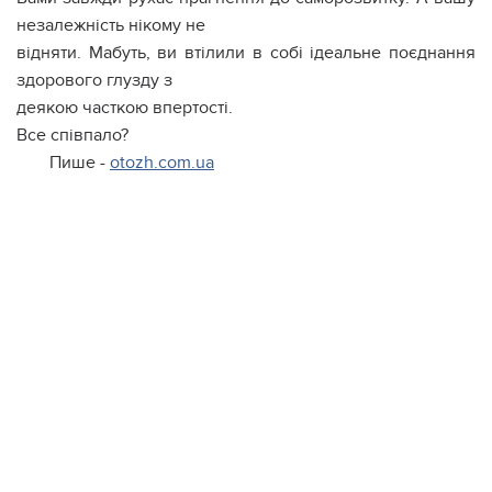
незалежність нікому не
відняти. Мабуть, ви втілили в собі ідеальне поєднання
здорового глузду з
деякою часткою впертості.
Все співпало?
Пише -
otozh.com.ua