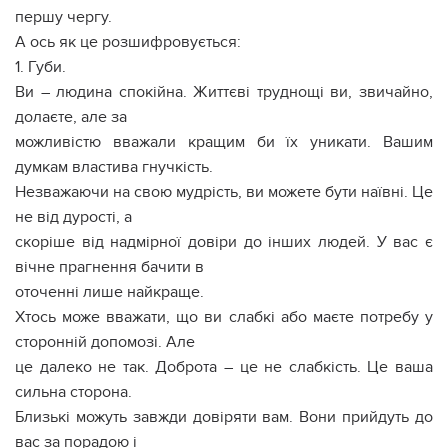
першу чергу.
А ось як це розшифровується:
1. Губи.
Ви – людина спокійна. Життєві труднощі ви, звичайно,
долаєте, але за
можливістю вважали кращим би їх уникати. Вашим
думкам властива гнучкість.
Незважаючи на свою мудрість, ви можете бути наївні. Це
не від дурості, а
скоріше від надмірної довіри до інших людей. У вас є
вічне прагнення бачити в
оточенні лише найкраще.
Хтось може вважати, що ви слабкі або маєте потребу у
сторонній допомозі. Але
це далеко не так. Доброта – це не слабкість. Це ваша
сильна сторона.
Близькі можуть завжди довіряти вам. Вони прийдуть до
вас за порадою і