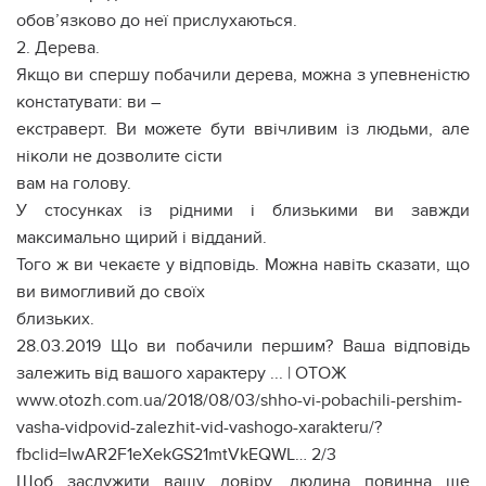
обов’язково до неї прислухаються.
2. Дерева.
Якщо ви спершу побачили дерева, можна з упевненістю
констатувати: ви –
екстраверт. Ви можете бути ввічливим із людьми, але
ніколи не дозволите сісти
вам на голову.
У стосунках із рідними і близькими ви завжди
максимально щирий і відданий.
Того ж ви чекаєте у відповідь. Можна навіть сказати, що
ви вимогливий до своїх
близьких.
28.03.2019 Що ви побачили першим? Ваша відповідь
залежить від вашого характеру ... | ОТОЖ
www.otozh.com.ua/2018/08/03/shho-vi-pobachili-pershim-
vasha-vidpovid-zalezhit-vid-vashogo-xarakteru/?
fbclid=IwAR2F1eXekGS21mtVkEQWL… 2/3
Щоб заслужити вашу довіру, людина повинна ще