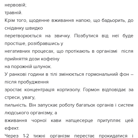
нервовій;
травній.
Крім того, щоденне вживання напою, що бадьорить, до
сніданку швидко
перетворюється на звичку. Позбутися від неї буде
простіше, розібравшись у
негативних процесах, що протікають в організмі після
прийняття дози кофеїну
на порожній шлунок.
У ранкові години в тілі змінюється гормональний фон –
після пробудження
зростає концентрація кортизолу. Гормон відповідає за
стреси, увагу,
пильність. Він запускає роботу багатьох органів і систем
людського організму, а
вживання чорної кави натщесерце притупляє цей
ефект.
Через 1-2 тижні організм перестає прокидатися і