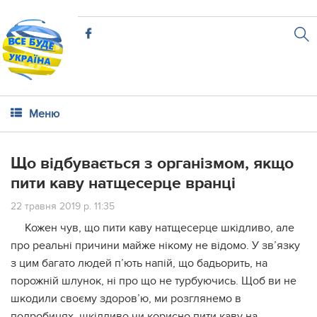
Меню
Що відбувається з організмом, якщо
пити каву натщесерце вранці
22 травня 2019 р. 11:35
Кожен чув, що пити каву натщесерце шкідливо, але
про реальні причини майже нікому не відомо. У зв’язку
з цим багато людей п’ють напій, що бадьорить, на
порожній шлунок, ні про що не турбуючись. Щоб ви не
шкодили своєму здоров’ю, ми розглянемо в
подробицях, шкідливо чи корисно пити каву на