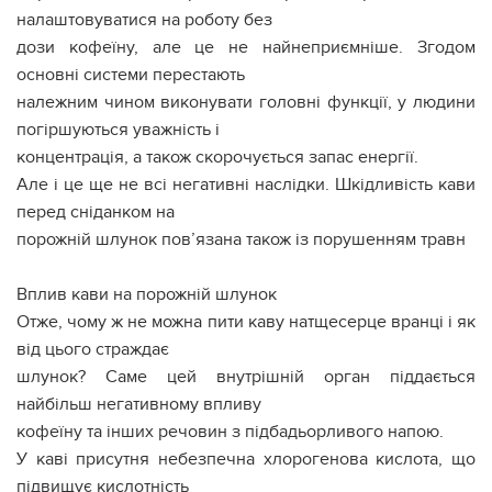
налаштовуватися на роботу без
дози кофеїну, але це не найнеприємніше. Згодом
основні системи перестають
належним чином виконувати головні функції, у людини
погіршуються уважність і
концентрація, а також скорочується запас енергії.
Але і це ще не всі негативні наслідки. Шкідливість кави
перед сніданком на
порожній шлунок пов’язана також із порушенням травн
Вплив кави на порожній шлунок
Отже, чому ж не можна пити каву натщесерце вранці і як
від цього страждає
шлунок? Саме цей внутрішній орган піддається
найбільш негативному впливу
кофеїну та інших речовин з підбадьорливого напою.
У каві присутня небезпечна хлорогенова кислота, що
підвищує кислотність