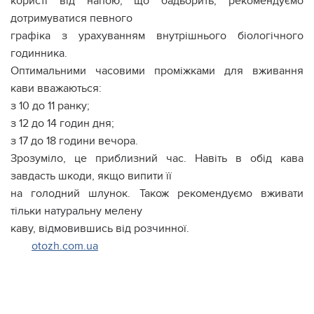
користі від напою, що бадьорить, рекомендуємо
дотримуватися певного
графіка з урахуванням внутрішнього біологічного
годинника.
Оптимальними часовими проміжками для вживання
кави вважаються:
з 10 до 11 ранку;
з 12 до 14 годин дня;
з 17 до 18 години вечора.
Зрозуміло, це приблизний час. Навіть в обід кава
завдасть шкоди, якщо випити її
на голодний шлунок. Також рекомендуємо вживати
тільки натуральну мелену
каву, відмовившись від розчинної.
otozh.com.ua