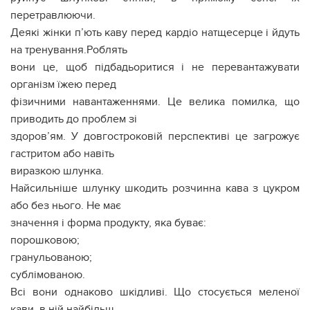
перетравлюючи.
Деякі жінки п’ють каву перед кардіо натщесерце і йдуть
на тренування.Роблять
вони це, щоб підбадьоритися і не перевантажувати
організм їжею перед
фізичними навантаженнями. Це велика помилка, що
приводить до проблем зі
здоров’ям. У довгостроковій перспективі це загрожує
гастритом або навіть
виразкою шлунка.
Найсильніше шлунку шкодить розчинна кава з цукром
або без нього. Не має
значення і форма продукту, яка буває:
порошковою;
гранульованою;
сублімованою.
Всі вони однаково шкідливі. Що стосується меленої
кави, в ній найбільш