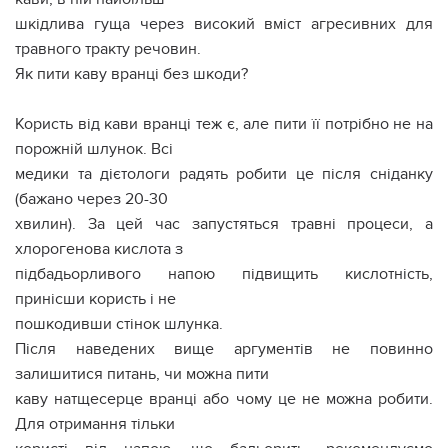
шкідлива гуща через високий вміст агресивних для
травного тракту речовин.
Як пити каву вранці без шкоди?
Користь від кави вранці теж є, але пити її потрібно не на
порожній шлунок. Всі
медики та дієтологи радять робити це після сніданку
(бажано через 20-30
хвилин). За цей час запустяться травні процеси, а
хлорогенова кислота з
підбадьорливого напою підвищить кислотність,
принісши користь і не
пошкодивши стінок шлунка.
Після наведених вище аргументів не повинно
залишитися питань, чи можна пити
каву натщесерце вранці або чому це не можна робити.
Для отримання тільки