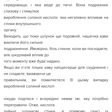
середовища, і яка веде до печії. Вона подразнює
слизову і стимулює
вироблення соляної кислоти, яка негативно впливає на
стінки внутрішнього
органу.
Виходить, що поки шлунок ще порожній, чашечка кави
викличе його сильне
подразнення. Ймовірно, біль стихне, коли ви поснідаєте,
але шкідливий вплив до
того моменту вже буде надано.
Якщо ви п’єте тільки каву натщесерце для схуднення і
не снідаєте, вважаючи це
правильним, ви помиляєтеся. В цьому випадку
виробленій соляній кислоті
нікуди подітися і всередині немає їжі, яку потрібно
перетравити. Отже, кислота
руйнує шлункові стінки, в прямому сенсі їх