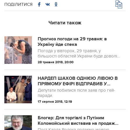
ПОДІЛИТИСЯ
Читати також
Прогноз погоди на 29 травня: в
Україну йде спека
Погода у вівторок, 29 травня, у
більшості областей України буде доволі
спекотною і переважно без опадів у
28 травня 2018, 20:00
регіонах. Як інформує синоптик Наталка
Діденко, у більшості областей України т...
НАРДЕП ШАХОВ ОДНІЄЮ ЛІВОЮ В
ПРЯМОМУ ЕФІРІ ВІДПРАВИВ У
НОКДАУН РАДИКАЛА МОСІЙЧУКА
Депутати побилися після заяв про гей-
(ВІДЕО)
паради.
17 серпня 2018, 12:19
Блогер: Для торгівлі з Путіним
Коломойський виставив на продаж
свій найбільший актив – Слугу
Пост Карла Волоха подаємо мовою