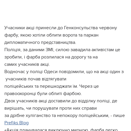
Учасники акці принесли до Генконсульства червону
фарбу, якою хотіли облити ворота та паркан
дипломатичного представництва.
Поліція, за даними ЗМІ, силою завадила активістам це
зробити, і фарба розлилася на дорогу та на
самих учасників акці.
Водночас у поліці Одеси повідомили, що на акці один з
учасників почав відтягувати
поліцейських та перешкоджати їм. Через це
правоохоронці були облиті фарбою.
Двох учасників акці доставили до відділку поліці, де
вирішать, чи порушувати проти них справи
за дрібне хуліганство та непокору поліцейським, - пише
Prefiks Blog
«Акція планувалася виключно мирною, фарба легко