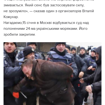
змивається. Який сенс був застосовувати силу,
не зрозуміло», — сказав один з організаторів Віталій
Кожухар.
Нагадаємо,15 січня в Москві відбувається суд над
полоненими 24-ма українськими моряками. Його
зробили закритим.