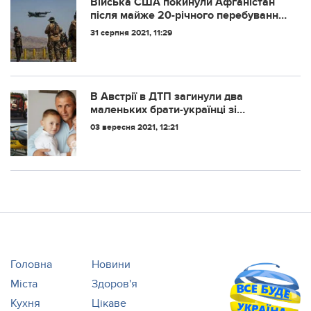
Війська США покинули Афганістан
після майже 20-річного перебування
в країні, таліби святкують перемогу.
31 серпня 2021, 11:29
Фото і відео
В Австрії в ДТП загинули два
маленьких брати-українці зі
Львівщини: подробиці трагедії
03 вересня 2021, 12:21
Головна
Новини
Міста
Здоров'я
Кухня
Цікаве