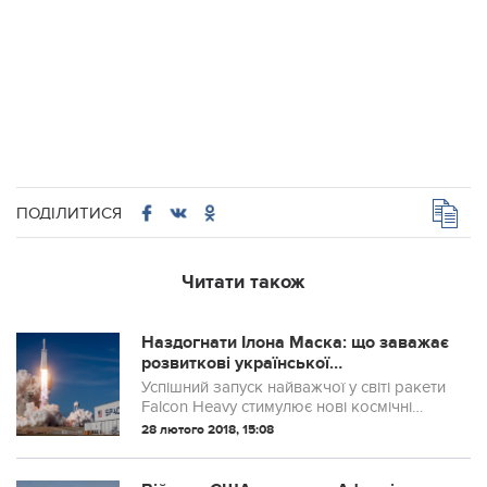
ПОДІЛИТИСЯ
Читати також
Наздогнати Ілона Маска: що заважає
розвиткові української
космонавтики
Успішний запуск найважчої у світі ракети
Falcon Heavy стимулює нові космічні
перегони – не лише між державами, як
28 лютого 2018, 15:08
раніше, а й між приватними компаніями.
LB.ua вирішив розібратися, чи є в ...