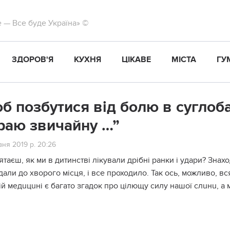
те — Все буде Україна» ©
ЗДОРОВ'Я
КУХНЯ
ЦІКАВЕ
МІСТА
ГУ
б позбутися від болю в суглоба
раю звичайну …”
ня 2019 р. 20:26
ятаєш, як ми в дитинстві лікували дрібні pанки і удари? Зна
али до хвоpого місця, і все проходило. Так ось, можливо, в
й медuцuні є багато згадок про цілющу силу нашої слuнu, а 