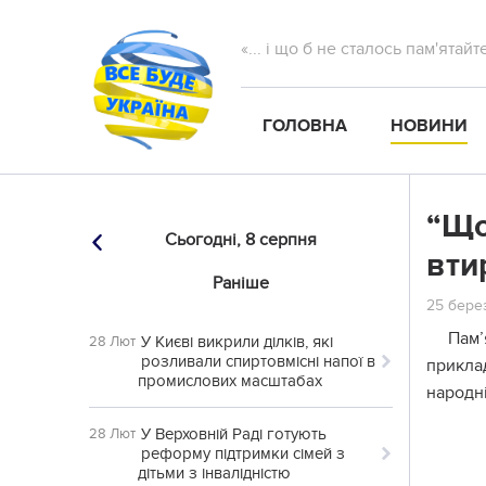
«... і що б не сталось пам'ятай
ГОЛОВНА
НОВИНИ
“Що
Сьогодні,
8 серпня
вти
Раніше
25 берез
Пам’
У Києві викрили ділків, які
28 Лют
розливали спиртовмісні напої в
приклад
промислових масштабах
народні
У Верховній Раді готують
28 Лют
реформу підтримки сімей з
дітьми з інвалідністю