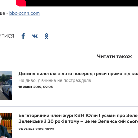
ше -
bbc-ccnn.com
ИТИСЯ
Читати також
Дитина вилетіла з авто посеред траси прямо під к
На диво, дівчинка не постраждала
16 січня 2019, 09:06
Багаторічний член журі КВН Юлій Гусман про Зеленс
Зеленський 20 років тому – це не Зеленський сього
24 квітня 2019, 16:23