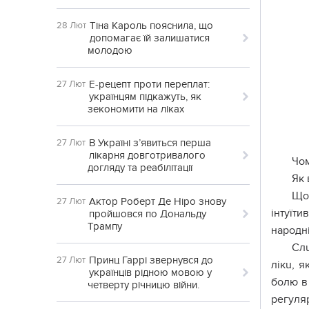
Тіна Кароль пояснила, що
28 Лют
допомагає їй залишатися
молодою
Е-рецепт проти переплат:
27 Лют
українцям підкажуть, як
зекономити на ліках
В Україні з’явиться перша
27 Лют
лікарня довготривалого
Чом
догляду та реабілітації
Як 
Що 
Актор Роберт Де Ніро знову
27 Лют
інтуїт
пройшовся по Дональду
Трампу
народні
Слu
Принц Гаррі звернувся до
27 Лют
лікu, я
українців рідною мовою у
болю в 
четверту річницю війни.
регуля