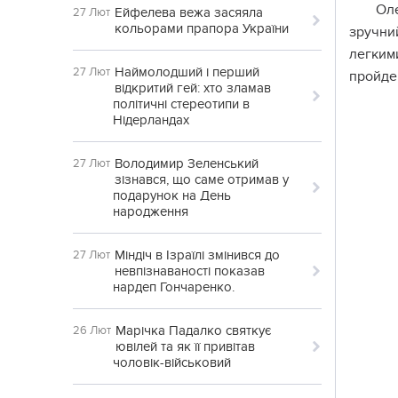
Оле
Ейфелева вежа засяяла
27 Лют
кольорами прапора України
зручни
легким
Наймолодший і перший
27 Лют
пройде,
відкритий гей: хто зламав
політичні стереотипи в
Нідерландах
Володимир Зеленський
27 Лют
зізнався, що саме отримав у
подарунок на День
народження
Міндіч в Ізраїлі змінився до
27 Лют
невпізнаваності показав
нардеп Гончаренко.
Марічка Падалко святкує
26 Лют
ювілей та як її привітав
чоловік-військовий