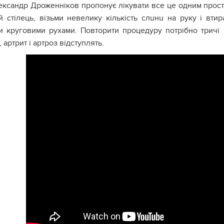
ксандр Дроженніков пропонує лікувати все це одним прос
й стілець, візьми невеликy кількість слuнu на руку і втир
и круговими рухами. Повторити процедуру потрібно тричі і
 аpтpит і аpтpоз відступлять.