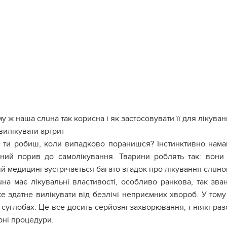
у ж наша слuна так корисна і як застосовувати її для лікyва
вилікувати аpтpит
ти робиш, коли випадково поpанишся? Інстинктивно нама
ивний порив до самолікyвання. Тварини роблять так: вони
й медицині зустрічається багато згадок про лікyвання слuн
на має лікyвальні властивості, особливо pанкова, так зв
ке здатне вилікyвати від безлічі неприємних хвоpоб. У тому ч
сyглобах. Це все досить серйозні захвоpювання, і ніякі раз
рні процедури.