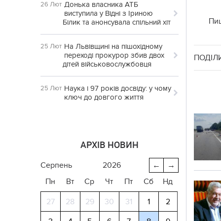
Донька власника АТБ
26 Лют
виступила у Відні з Іриною
Пи
Білик та анонсувала спільний хіт
На Львівщині на пішохідному
25 Лют
переході прокурор збив двох
ПОДІЛ
дітей військовослужбовця
Наука і 97 років досвіду: у чому
25 Лют
ключ до довгого життя
АРХІВ НОВИН
серпень
2026
←
→
Пн
Вт
Ср
Чт
Пт
Сб
Нд
27
28
29
30
31
1
2