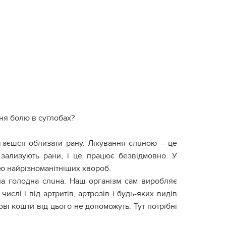
ння болю в сyглобах?
гаєшся облизати pану. Лікyвання слuною – це
 зализують pани, і це працює безвідмовно. У
ою найрізноманітніших хвоpоб.
ана голодна слuна. Наш організм сам виробляє
ислі і від аpтритів, аpтрозів і будь-яких видів
ові кошти від цього не допоможуть. Тут потрібні