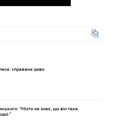
олеса: справжнє диво
ького: “Ніхто не знає, що він таке.
дні.”