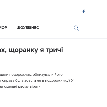
МОР
ШОУБІЗНЕС
х, щоранку я тричі
ходили подорожник, облизували його,
ся справа була зовсім не в подорожнику? У
ми схильні цьому вірити